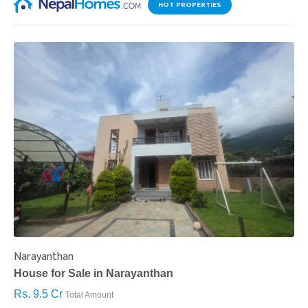
सुवास पण्डित
पण्डित अनलाइनखबर डटकमका चितवन संवाददाता हुन् ।
लेखकबाट थप
यो खबर पढेर तपाईलाई कस्तो महसुस भयो ?