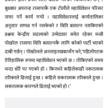
महाधिवेशनको समयावधि लम्बिएको र भद्रगोल अवस्था
रहेको विषयमा शिक्षा एवं खेलकुदमन्त्री सस्मित
पोखरेललसँग जिज्ञासा राख्दा सकरात्मक पक्षका लागि
विलम्ब भइरहेको दाबी गरे । सोचेको भन्दा बढी उम्मेदवार र
महाधिवेशन प्रतिनिधि हुँदा झन सकरात्मक पक्ष भएको उनी
दाबी गर्छन् ।
पोखरेल भन्छन्,‘थोरै भएर सार्नुपरेको भए समस्या हुने थियो ।
यो त हाम्रो धेरै भएर हो ।’
थिति बसाल्न जन्मेको पार्टीले महाधिवेशनमा बसाउन
नसकेको थितिबारे सोधिएको प्रश्नमा केन्द्रीय सदस्यका
उम्मेदवार समेत रहेका पोखरेल भन्छन्,‘रास्वपा अवश्य पनि