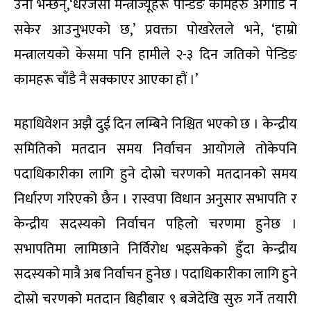
दाबी गर्छन् । पोखरेलले अनलाइनखबरसँग भने,‘पहिलोपटक
ऐतिहासिक रुपमा महाधिवेशन भएको छ । तोकिएको समय
भन्दा थोरै पर गएको हो । किनभने कहिलेकाही नकरात्मक
तरिकाले ढिलाई हुन्छ । कहिले सकरात्मक तरिकाले हुन्छ ।
सकरात्मक कारणले ढिलाई भएको हो ।’