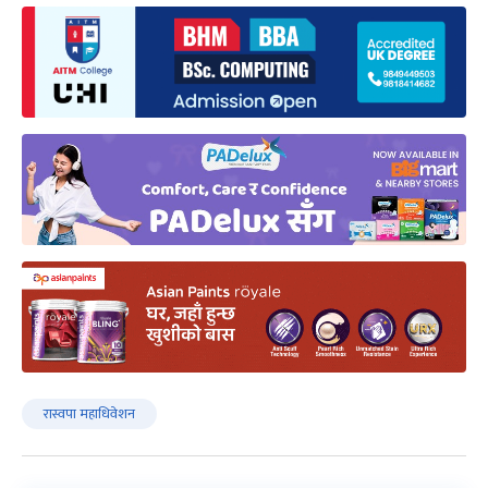
बिहीबार ९ बजे गर्ने गरी तयारी गरिएको जानकारी गराएका
छन् ।
पोखरेलले सरकारका मन्त्रीहरू ‘पेन्डिङ’ कामहरू महाधिवेशन
सुरुभन्दा अगाडि नै सम्पन्न गरेर चितवन आएको प्रतिक्रिया
दिए ।
उनी भन्छन्,‘धेरैजसो मन्त्रीज्यूहरू पेन्डिङ कामहरु अगाडि नै
सकेर आउनुभएको छ,’ प्रवक्ता पोखरेलले भने, ‘हाम्रो
मन्त्रालयको केसमा पनि हामीले २-३ दिन जतिको पेन्डिङ
कामहरू चाँडै नै सक्काएर आएका हौं ।’
महाधिवेशन अझै दुई दिन लम्बिने निश्चित भएको छ । केन्द्रीय