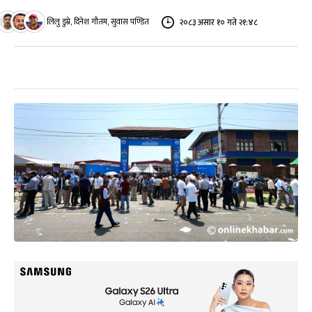
लिलु डुम्रे, दिनेश गौतम, सुवास पण्डित
२०८३ असार १० गते २१:४८