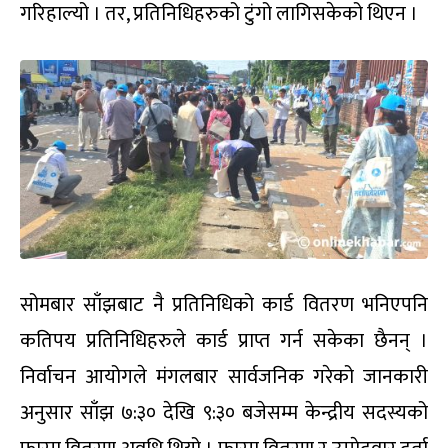
महाधिवेशनको तेस्रो दिन (असार ९) गतेका लागि बन्द सत्रको
समय निर्धारण गरियो । मंगलबार दिउँसो २ बजेबाट बन्दसत्र
सुरु गर्ने घोषणा गरियो । तर, तोकिएको समयमा बन्दसत्र
सुरु हुन सकेन । दिउँसो ३:३० बजेबाट मात्रै बन्दसत्र प्रारम्भ
भयो ।