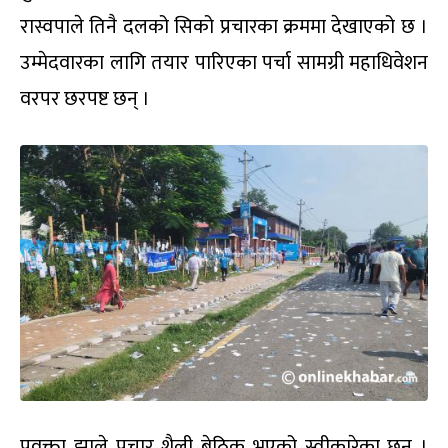
मंगलबार सक्ने गरी बनाइएको कार्यतालिका कार्यन्वयन गर्न
ढिलाइ गरिएपछि कतिपय प्रतिनिधि घर फर्किइसकेका छन्
।
मधेस प्रदेश समितिका एक सदस्यले अनलानलाइनखबरसँग
भने,‘मतदान सुरु हुन नसकेपछि १० देखि २० प्रतिशत
प्रतिनिधि फर्किसके ।’
प्रतिनिधिहरूको बसाइ लम्बिएपछि खर्च पनि बढेको छ ।
सभापति रवि लामिछानेले प्रतिनिधि वापत लाग्ने शुल्क फिर्ता
गर्न निर्देशन दिएका थिए ।