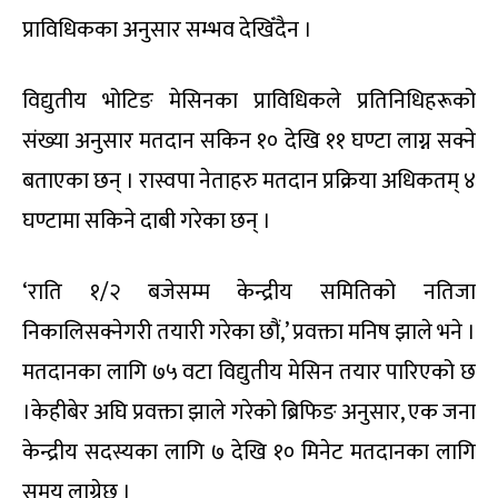
फरक धारणा आएको छ । एक व्यक्तिले ९९ जनालाई मतदान
गर्न १५ देखि १८ मिनेट लाग्ने राम–लक्षण भोटिङ मेसिनका
प्राविधिक रामप्रसाद रिमालले अनलाइनखबरसँग बताए ।
रास्वपाका नेताहरूले ७ देखि १० मिनेटमा एक प्रतिनिधिले
मतदान गरिसक्ने दाबी गरेका छन् ।
विद्युतीय मतदानका प्राविधिक रिमालका अनुसार निर्वाचन
आयोगले अन्तिम सूची उपलब्ध गराएपछि उम्मेदवारको नाम
मेसिनमा प्रविष्ट गर्न ५ देखि ६ घण्टा लाग्छ ।
राम–लक्षण भोटिङ मेसिनका प्राविधिक रामप्रसाद रिमालसँग
वार्ता :