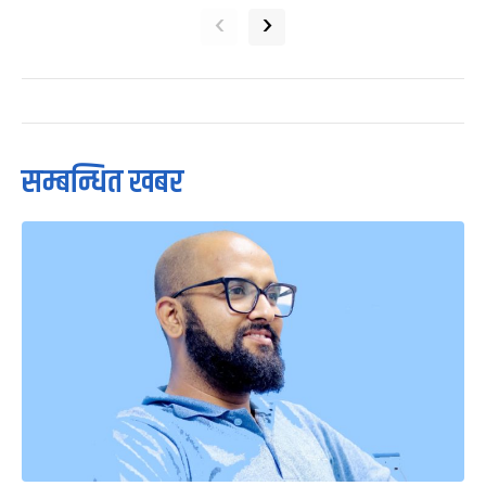
28%
0%
33%
22%
खुसी
दुःखी
अचम्मित
उत्साहित
17%
आक्रोशित
प्रतिक्रिया
भर्खरै
पुराना
लोकप्रिय