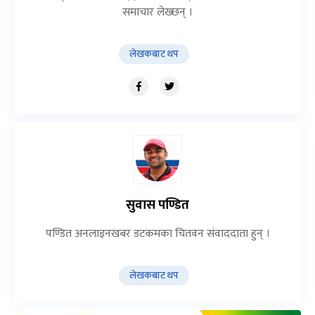
नजानेको कारणले ढिलो भएको हो ।’
तस्वीर/भिडियोः कमल प्रसाईं