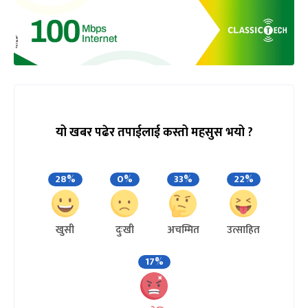
रास्वपा महाधिवेशन
लेखक
लिलु डुम्रे
लिलु डुम्रे अनलाइनखबरको राजनीतिक व्यूरोमा कार्यरत छन् ।