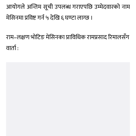
मंगलबार नयाँ नेतृत्व चयन गरेर सकिने भनिएको
महाधिवेशनको समयावधि दुई दिन थपिएको छ । बुधबार
(असार १०) पनि तोकिएको समय अनुसार कार्यतालिका
कार्यान्वयन नभएपछि बिहीबारसम्मको लागि महाधिवेशन
लम्बिने भएको छ ।
निर्वाचन आयोगका प्रमुख भुवन केसीले बुधबार बिहान ९