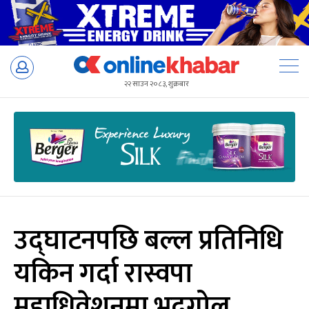
Skip
to
२२ साउन २०८३, शुक्रबार
content
उद्घाटनपछि बल्ल प्रतिनिधि
यकिन गर्दा रास्वपा
महाधिवेशनमा भद्रगोल