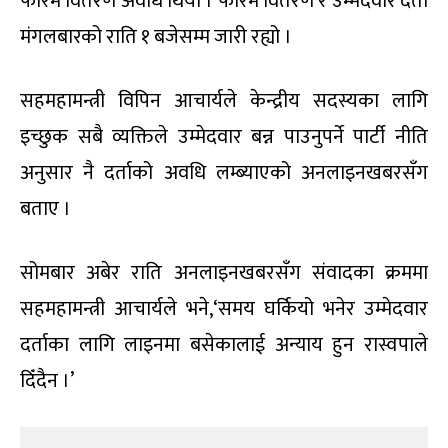
बन्दसत्रमा पेस भएका प्रतिवेदनमा बहस र छलफल नगरी
पारित गरियो । प्रतिनिधिहरूको टुंगो नलागेकै कारणले
अघिल्लो दिनको बन्दसत्र सुरु हुन सकेको थिएन । असार ९
गते बन्दसत्र सुरु गरिएपनि प्रतिनिधिको यकिन संख्या भने