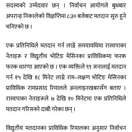
बताए ।
सोमबार अबेर राति अनलाइनखबरसँग संवादका क्रममा
सहमहामन्त्री आचार्यले भने,‘समय घर्कियो भनेर उम्मेदवार
दर्ताका लागि लाइनमा बसेकालाई अन्याय हुन रास्वपाले
दिँदैन ।’