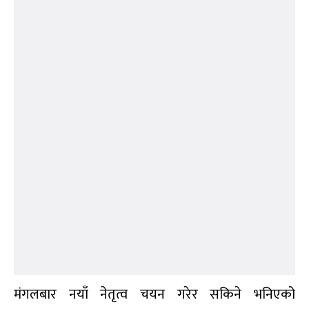
सार्वजनिक गरिएन ।
बन्दसत्र समापन भए लगत्तै ( मंगलबार साँझदेखि) निर्वाचन
आयोगले उम्मेदवारका लागि दर्ता फारम वितरण सुरु
गरिहाल्यो । तर, प्रतिनिधिहरुको टुंगो लागिसकेको थिएन ।