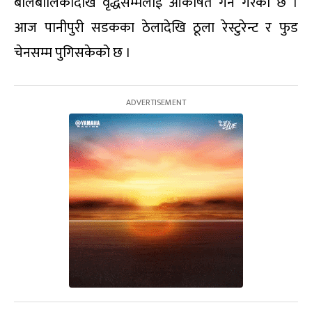
बालबालिकादेखि वृद्धसम्मलाई आकर्षित गर्ने गरेको छ ।
आज पानीपुरी सडकका ठेलादेखि ठूला रेस्टुरेन्ट र फुड
चेनसम्म पुगिसकेको छ ।