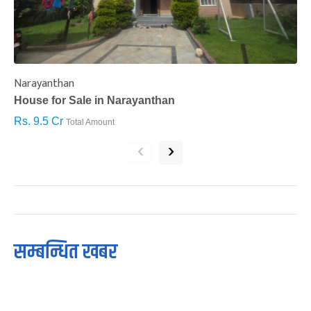
Narayanthan
I
House for Sale in Narayanthan
H
Rs. 9.5 Cr
R
Total Amount
‹
›
सम्बन्धित खबर