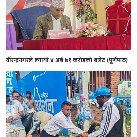
वीरेन्द्रनगरले ल्यायो ४ अर्ब ७१ करोडको बजेट (पूर्णपाठ)