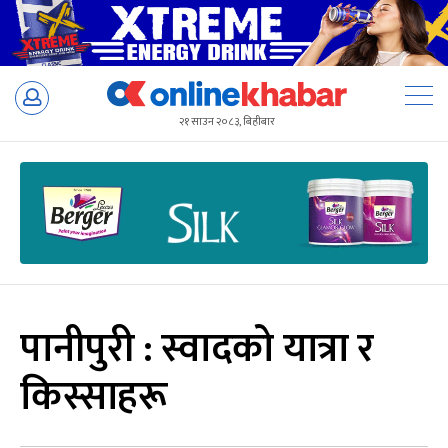
Skip
to
२१ साउन २०८३, बिहीबार
content
पानीपुरी : स्वादको यात्रा र
किस्साहरू