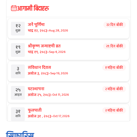
आगामी बिदाहरु
जनै पूर्णिमा
२२ दिन बाँकी
१२
-
भाद्र १२, २०८३
Aug 28, 2026
शुक्र
श्रीकृष्ण जन्माष्टमी व्रत
२९ दिन बाँकी
१९
-
भाद्र १९, २०८३
Sep 4, 2026
शुक्र
संविधान दिवस
१ महिना बाँकी
३
-
असोज ३, २०८३
Sep 19, 2026
शनि
घटस्थापना
२ महिना बाँकी
२५
-
असोज २५, २०८३
Oct 11, 2026
आइत
फूलपाती
२ महिना बाँकी
३१
-
असोज ३१ , २०८३
Oct 17, 2026
शनि
कार्तिक सङ्क्रान्ति
२ महिना बाँकी
१
सिफारिस