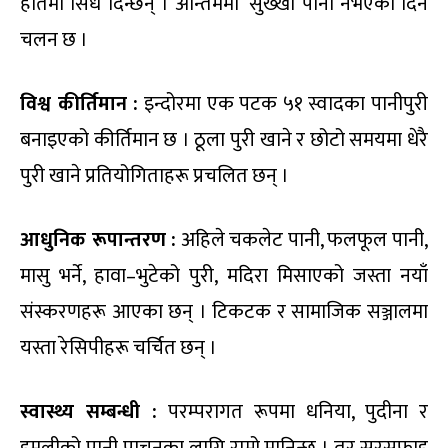
हातमा सिधै दिन्छन् । अन्तिममा ‘सुख्खा पानी नभएको दिने
चलन छ ।
विश्व कीर्तिमान :
इन्दोरमा एक पटक ५१ स्वादका पानीपुरी
बनाइएको कीर्तिमान छ । ठूला पुरी खाने र छोटो समयमा धेरै
पुरी खाने प्रतियोगिताहरू प्रचलित छन् ।
आधुनिक रूपान्तरण :
अहिले चकलेट पानी, फलफूल पानी,
मासु भर्ने, हावा–भुटेको पुरी, मदिरा मिसाएको जस्ता नयाँ
संस्करणहरू आएका छन् । टिकटक र सामाजिक सञ्जालमा
यस्ता रेसिपीहरू चर्चित छन् ।
स्वास्थ्य सम्बन्धी :
परम्परागत रूपमा धनिया, पुदीना र
इमलीको पानी पाचनका लागि राम्रो मानिन्छ । तर सरसफाइ