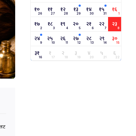
१०
११
१२
१३
१४
१५
१६
26
27
28
29
30
31
1
१७
१८
१९
२०
२१
२२
२३
2
3
4
5
6
7
8
२४
२५
२६
२७
२८
२९
३०
9
10
11
12
13
14
15
३१
१
२
३
४
५
६
16
17
18
19
20
21
22
इलट