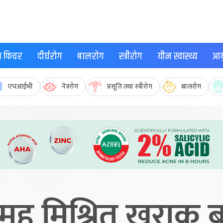
्थ फिचर
दीर्घरोग
बालरोग
स्त्रीरोग
यौन स्वास्थ्य
आयु
एचआईभी
नेत्ररोग
प्रसूति तथा स्त्रीरोग
बालरोग
र मह मिश्रित खुराक