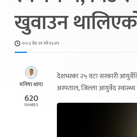
खुवाउन थालिएक
२०८३ जेठ २१ गते १३:४९
देशभरका २५ वटा सरकारी आयुर्वेदि
मनिषा थापा
अस्पताल, जिल्ला आयुर्वेद स्वास्थ्य
620
SHARES