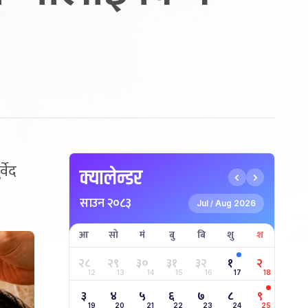
वेद
क्यालेन्डर
साउन २०८३
Jul
Aug 2026
/
आ
सो
मं
बु
बि
शु
श
२८
२९
३०
३१
३२
१
२
12
13
14
15
16
17
18
३
४
५
६
७
८
९
19
20
21
22
23
24
25