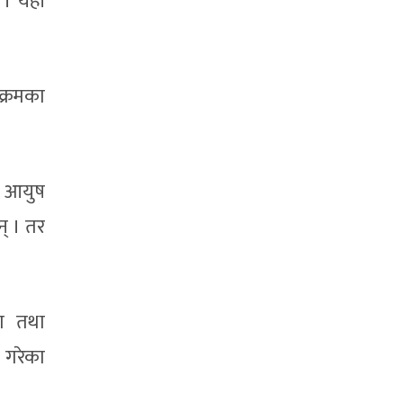
छ । यही
क्रमका
था आयुष
न् । तर
ोग तथा
 गरेका