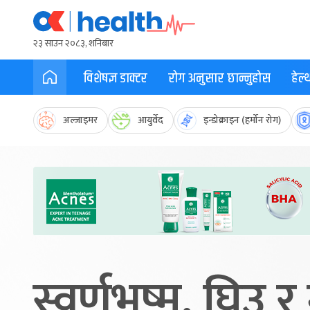
२३ साउन २०८३, शनिबार
विशेषज्ञ डाक्टर
रोग अनुसार छान्नुहोस
हेल
अल्जाइमर
आयुर्वेद
इन्डोक्राइन (हर्मोन रोग)
स्वर्णभष्म, घिउ 