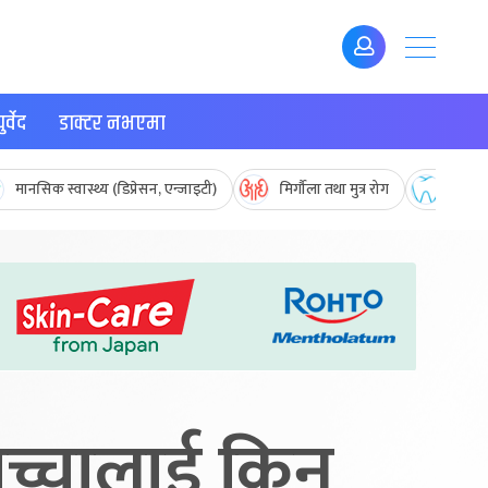
र्वेद
डाक्टर नभएमा
मानसिक स्वास्थ्य (डिप्रेसन, एन्जाइटी)
मिर्गौला तथा मुत्र रोग
मुख तथ
 बच्चालाई किन