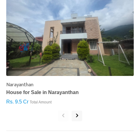
Narayanthan
I
House for Sale in Narayanthan
H
Rs. 9.5 Cr
R
Total Amount
‹
›