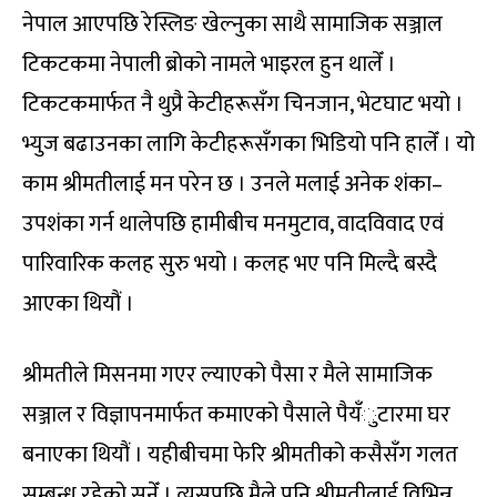
नेपाल आएपछि रेस्लिङ खेल्नुका साथै सामाजिक सञ्जाल
टिकटकमा नेपाली ब्रोको नामले भाइरल हुन थालेँ ।
टिकटकमार्फत नै थुप्रै केटीहरूसँग चिनजान, भेटघाट भयो ।
भ्युज बढाउनका लागि केटीहरूसँगका भिडियो पनि हालेँ । यो
काम श्रीमतीलाई मन परेन छ । उनले मलाई अनेक शंका–
उपशंका गर्न थालेपछि हामीबीच मनमुटाव, वादविवाद एवं
पारिवारिक कलह सुरु भयो । कलह भए पनि मिल्दै बस्दै
आएका थियौं ।
श्रीमतीले मिसनमा गएर ल्याएको पैसा र मैले सामाजिक
सञ्जाल र विज्ञापनमार्फत कमाएको पैसाले पैयँुटारमा घर
बनाएका थियौं । यहीबीचमा फेरि श्रीमतीको कसैसँग गलत
सम्बन्ध रहेको सुनेँ । त्यसपछि मैले पनि श्रीमतीलाई विभिन्न