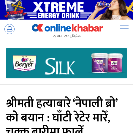
Skip
to
२१ साउन २०८३, बिहीबार
content
श्रीमती हत्याबारे ‘नेपाली ब्रो’
को बयान : घाँटी रेटेर मारेँ,
चक्कु बारीमा फालेँ