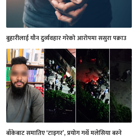
बुहारीलाई यौन दुर्व्यवहार गरेको आरोपमा ससुरा पक्राउ
बाँकेबाट समातिए ‘टाइगर’, प्रयोग गर्थे मलेसिया बस्ने