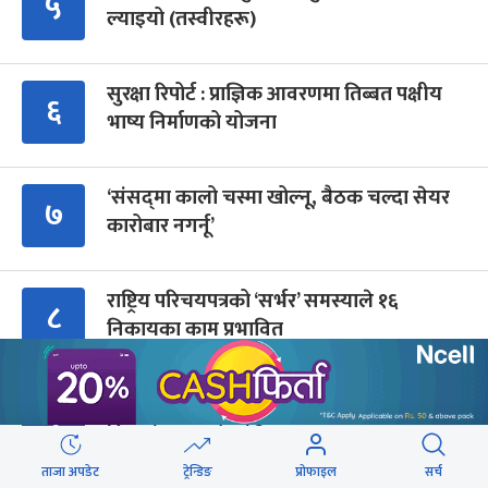
५
ल्याइयो (तस्वीरहरू)
सुरक्षा रिपोर्ट : प्राज्ञिक आवरणमा तिब्बत पक्षीय
६
भाष्य निर्माणको योजना
‘संसद्‍मा कालो चस्मा खोल्नू, बैठक चल्दा सेयर
७
कारोबार नगर्नू’
राष्ट्रिय परिचयपत्रको ‘सर्भर’ समस्याले १६
८
निकायका काम प्रभावित
सर्वोच्चले कांग्रेस विवाद पुनरावलोकन गर्न आदेश
९
दिनुको आधार के हो ?
ताजा अपडेट
ट्रेन्डिङ
प्रोफाइल
सर्च