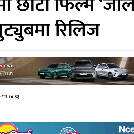
ा छोटो फिल्म ‘जाली
युट्युबमा रिलिज
 गते १४:३३