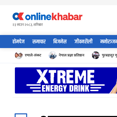
Skip
to
content
२३ साउन २०८३, शनिबार
होमपेज
समाचार
बिजनेस
जीवनशैली
मनोरञ्ज
एमाले-संकट
नेपाल प्रज्ञा प्रतिष्ठान
पुरबहादुर ग