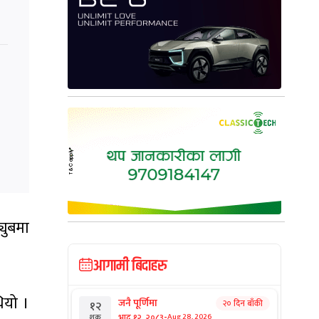
युबमा
आगामी बिदाहरु
ियो ।
जनै पूर्णिमा
२० दिन बाँकी
१२
-
भाद्र १२, २०८३
Aug 28, 2026
शुक्र