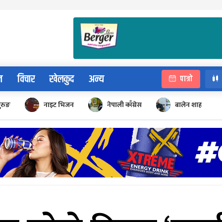
न
विचार
खेलकुद
अन्य
पात्रो
ुरुङ
नाइट भिजन
नेपाली काँग्रेस
बालेन शाह