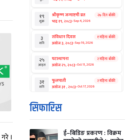
श्रीकृष्ण जन्माष्टमी व्रत
२७ दिन बाँकी
१९
-
भाद्र १९, २०८३
Sep 4, 2026
शुक्र
संविधान दिवस
१ महिना बाँकी
३
-
असोज ३, २०८३
Sep 19, 2026
शनि
घटस्थापना
२ महिना बाँकी
२५
-
असोज २५, २०८३
Oct 11, 2026
आइत
फूलपाती
२ महिना बाँकी
३१
-
असोज ३१ , २०८३
Oct 17, 2026
शनि
कार्तिक सङ्क्रान्ति
२ महिना बाँकी
१
सिफारिस
-
कार्तिक १, २०८३
Oct 18, 2026
आइत
महानवमी
२ महिना बाँकी
३
-
कार्तिक ३, २०८३
Oct 20, 2026
मंगल
ई–बिडिङ प्रकरण : विक्रम
 गरे ।