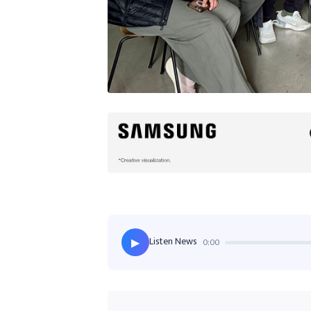
Listen News
0:00
▶