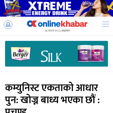
Skip
to
२४ साउन २०८३, आइतबार
content
कम्युनिस्ट एकताको आधार
पुन: खोज्न बाध्य भएका छौं :
प्रचण्ड