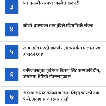
प्रधानमन्त्री-रास्वपा : बढ्दैछ छटपटी
३
ओली-प्रचण्डको तीन बुँदेले प्रदेशपिच्छे संकट
४
लन्डनप्रति घट्दो आकर्षण, एक वर्षमा ४ लाख २०
५
हजारले छाडे
कपिलवस्तुका पूर्वमेयर किरण सिंह सम्पर्कविहीन,
६
जंगलमा भेटियो मोटरसाइकल
रास्वपा सांसद ढकाल भन्छन्- सिंहदरबारको नाम
७
फेरौं, अनामनगर दरबार राखौं