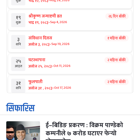
-
भाद्र १२, २०८३
Aug 28, 2026
शुक्र
श्रीकृष्ण जन्माष्टमी व्रत
२६ दिन बाँकी
१९
-
भाद्र १९, २०८३
Sep 4, 2026
शुक्र
संविधान दिवस
१ महिना बाँकी
३
-
असोज ३, २०८३
Sep 19, 2026
शनि
घटस्थापना
२ महिना बाँकी
२५
-
असोज २५, २०८३
Oct 11, 2026
आइत
फूलपाती
२ महिना बाँकी
३१
-
असोज ३१ , २०८३
Oct 17, 2026
शनि
कार्तिक सङ्क्रान्ति
२ महिना बाँकी
१
सिफारिस
-
कार्तिक १, २०८३
Oct 18, 2026
आइत
ई–बिडिङ प्रकरण : विक्रम पाण्डेको
महानवमी
२ महिना बाँकी
३
-
कम्पनीले ७ करोड घटाएर फेर्‍यो
कार्तिक ३, २०८३
Oct 20, 2026
मंगल