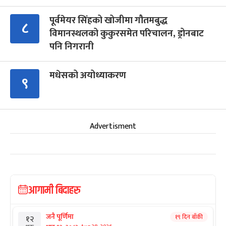
पूर्वमेयर सिंहको खोजीमा गौतमबुद्ध
८
विमानस्थलको कुकुरसमेत परिचालन, ड्रोनबाट
पनि निगरानी
मधेसको अयोध्याकरण
९
Advertisment
आगामी बिदाहरु
जनै पूर्णिमा
१९ दिन बाँकी
१२