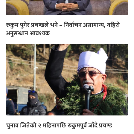
रुकुम पुगेर प्रचण्डले भने – निर्वाचन असामान्य, गहिरो
अनुसन्धान आवश्यक
चुनाव जितेको २ महिनापछि रुकुमपूर्व जाँदै प्रचण्ड