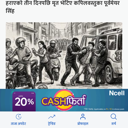
हराएको तीन दिनपछि मृत भेटिए कपिलवस्तुका पूर्वमेयर
सिंह
टीकाथलीबाट युवक अपहरण : प्रहरी हौं भन्दै लगेर गए,
२० घण्टा बित्दा छैन अत्तोपत्तो
ताजा अपडेट
ट्रेन्डिङ
प्रोफाइल
सर्च