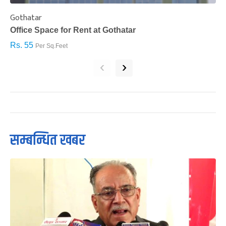
Gothatar
S
Office Space for Rent at Gothatar
H
Rs. 55
R
Per Sq.Feet
‹
›
सम्बन्धित खबर