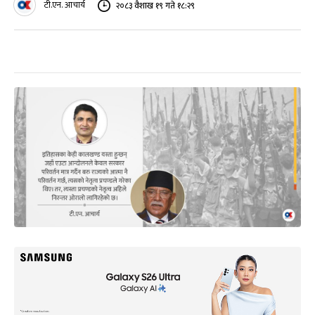
टी.एन. आचार्य
२०८३ वैशाख १९ गते १८:२९