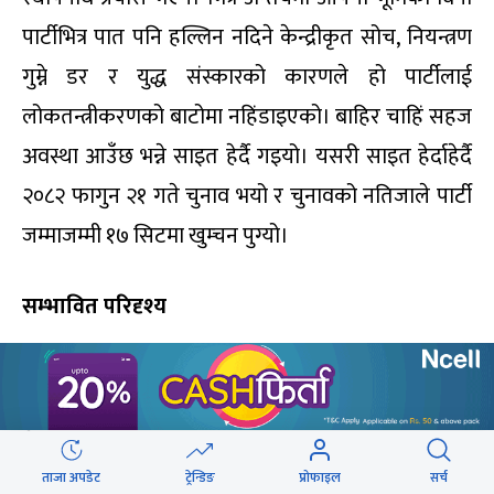
पार्टीभित्र पात पनि हल्लिन नदिने केन्द्रीकृत सोच
,
नियन्त्रण
गुम्ने डर र युद्ध संस्कारको कारणले हो पार्टीलाई
लोकतन्त्रीकरणको बाटोमा नहिंडाइएको। बाहिर चाहिं सहज
अवस्था आउँछ भन्ने साइत हेर्दै गइयो। यसरी साइत हेर्दाहेर्दै
२०८२ फागुन २१ गते चुनाव भयो र चुनावको नतिजाले पार्टी
जम्माजम्मी १७ सिटमा खुम्चन पुग्यो।
सम्भावित परिदृश्य
अब माओवादी वा नेकपाका सम्भावित परिदृश्यहरू के–के
हुन सक्छन्
?
ताजा अपडेट
ट्रेन्डिङ
प्रोफाइल
सर्च
पहिलो परिदृश्य: संस्थागत रूपान्तरण