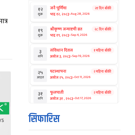
जनै पूर्णिमा
२१ दिन बाँकी
१२
-
भाद्र १२, २०८३
Aug 28, 2026
शुक्र
ात्र
श्रीकृष्ण जन्माष्टमी व्रत
२८ दिन बाँकी
१९
-
भाद्र १९, २०८३
Sep 4, 2026
शुक्र
संविधान दिवस
१ महिना बाँकी
३
-
असोज ३, २०८३
Sep 19, 2026
शनि
घटस्थापना
२ महिना बाँकी
२५
-
असोज २५, २०८३
Oct 11, 2026
आइत
फूलपाती
२ महिना बाँकी
३१
-
असोज ३१ , २०८३
Oct 17, 2026
शनि
कार्तिक सङ्क्रान्ति
२ महिना बाँकी
१
सिफारिस
-
कार्तिक १, २०८३
Oct 18, 2026
आइत
महानवमी
२ महिना बाँकी