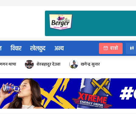
न
विचार
खेलकुद
अन्य
पात्रो
गगन थापा
शेरबहादुर देउवा
खगेन्द्र सुनार