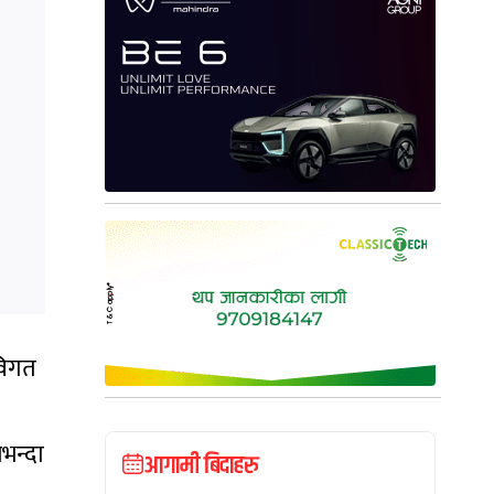
 विगत
भन्दा
आगामी बिदाहरु