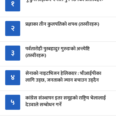
१
प्रज्ञाका तीन कुलपतिको शपथ (तस्वीरहरू)
२
पर्वतारोही पुरबहादुर गुरुङको अन्त्येष्टि
३
(तस्वीरहरू)
सेनाको नाइटभिजन हेलिकप्टर : भीआईपीका
४
लागि उड्छ, जनताको ज्यान बचाउन उड्दैन
कांग्रेस संस्थापन इतर समूहको राष्ट्रिय भेलालाई
५
देउवाले सम्बोधन गर्ने