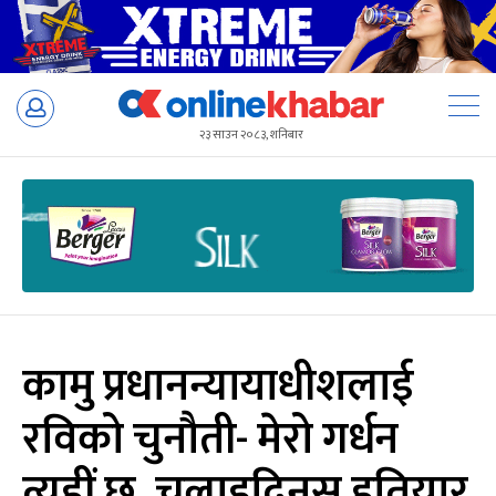
Skip
to
२३ साउन २०८३, शनिबार
content
कामु प्रधानन्यायाधीशलाई
रविको चुनौती- मेरो गर्धन
त्यहीं छ, चलाइदिनुस् हतियार