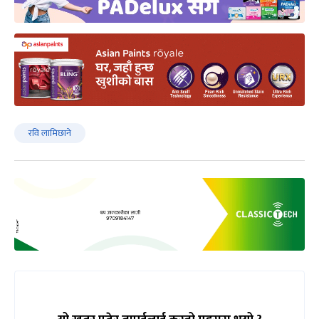
रवि लामिछाने