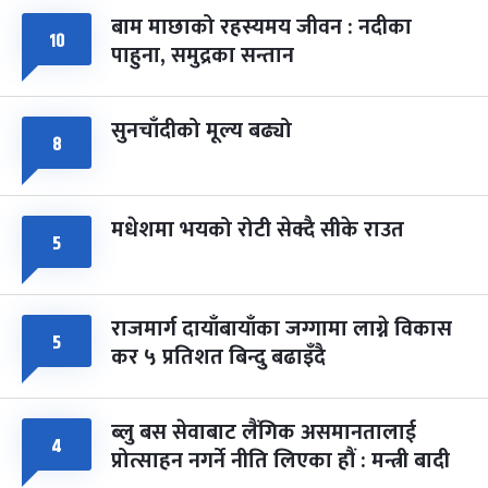
बाम माछाको रहस्यमय जीवन : नदीका
फागुपूर्णिमा
७ महिना बाँकी
८
१०
पाहुना, समुद्रका सन्तान
-
चैत्र ८, २०८३
Mar 22, 2027
सोम
सुनचाँदीको मूल्य बढ्यो
८
मधेशमा भयको रोटी सेक्दै सीके राउत
५
राजमार्ग दायाँबायाँका जग्गामा लाग्ने विकास
५
कर ५ प्रतिशत बिन्दु बढाइँदै
ब्लु बस सेवाबाट लैंगिक असमानतालाई
४
प्रोत्साहन नगर्ने नीति लिएका हौं : मन्त्री बादी