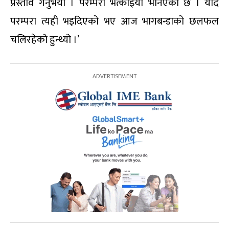
प्रस्ताव गर्नुभयो । परम्परा भत्काइयो भनिएको छ । यदि
परम्परा त्यही भइदिएको भए आज भागबन्डाको छलफल
चलिरहेको हुन्थ्यो ।’