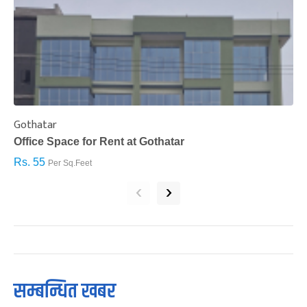
Gothatar
S
Office Space for Rent at Gothatar
H
Rs. 55
R
Per Sq.Feet
‹
›
सम्बन्धित खबर