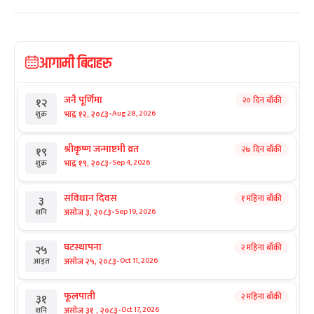
आगामी बिदाहरु
जनै पूर्णिमा
२० दिन बाँकी
१२
-
भाद्र १२, २०८३
Aug 28, 2026
शुक्र
श्रीकृष्ण जन्माष्टमी व्रत
२७ दिन बाँकी
१९
-
भाद्र १९, २०८३
Sep 4, 2026
शुक्र
संविधान दिवस
१ महिना बाँकी
३
-
असोज ३, २०८३
Sep 19, 2026
शनि
घटस्थापना
२ महिना बाँकी
२५
-
असोज २५, २०८३
Oct 11, 2026
आइत
फूलपाती
२ महिना बाँकी
३१
-
असोज ३१ , २०८३
Oct 17, 2026
शनि