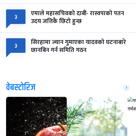
एमाले महासचिवको दाबी- रास्वपाको पतन
३
उदय जत्तिकै छिटो हुन्छ
सिरहामा ज्यान गुमाएका यादवको घटनाबारे
३
छानबिन गर्न समिति गठन
वेबस्टोरिज