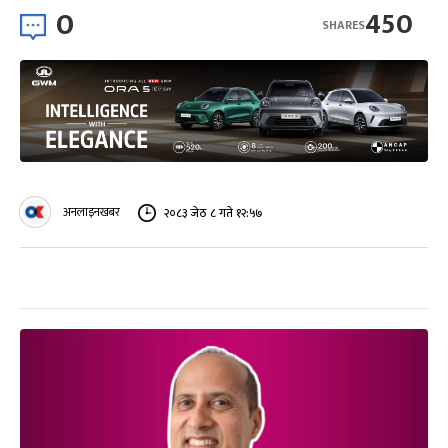
0
450
SHARES
अनलाइनखबर
२०८३ जेठ ८ गते १२:५७