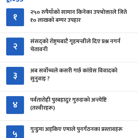
२५० रुपैयाँको सामान किनेका उपभोक्ताले जिते
१
१० लाखको बम्पर उपहार
संसद्को रोष्ट्रमबाटै गृहमन्त्रीले दिए प्रश्न नगर्न
२
चेतावनी
अब सर्वोच्चले कसरी गर्छ कांग्रेस विवादको
३
सुनुवाइ ?
पर्वतारोही पुरबहादुर गुरुङको अन्त्येष्टि
४
(तस्वीरहरू)
गुन्डुमा अड्किए एमाले पुनर्गठनका प्रस्तावहरू
५