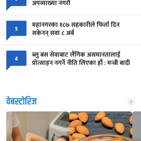
अपव्याख्या नगरौं
महानगरका १८७ सहकारीले फिर्ता दिन
५
सकेनन् सवा ८ अर्ब
ब्लु बस सेवाबाट लैंगिक असमानतालाई
४
प्रोत्साहन नगर्ने नीति लिएका हौं : मन्त्री बादी
वेबस्टोरिज