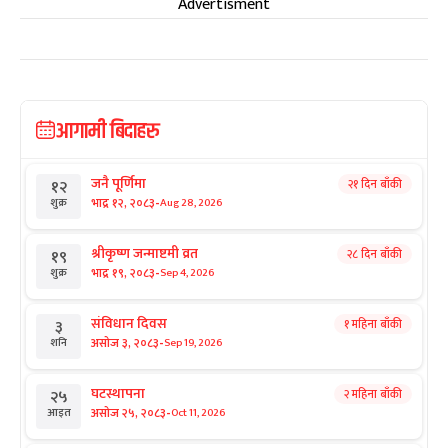
Advertisment
आगामी बिदाहरु
जनै पूर्णिमा
२१ दिन बाँकी
१२
-
भाद्र १२, २०८३
Aug 28, 2026
शुक्र
श्रीकृष्ण जन्माष्टमी व्रत
२८ दिन बाँकी
१९
-
भाद्र १९, २०८३
Sep 4, 2026
शुक्र
संविधान दिवस
१ महिना बाँकी
३
-
असोज ३, २०८३
Sep 19, 2026
शनि
घटस्थापना
२ महिना बाँकी
२५
-
असोज २५, २०८३
Oct 11, 2026
आइत