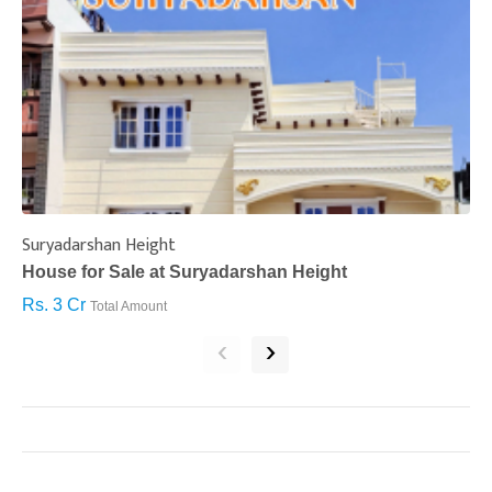
Suryadarshan Height
L
House for Sale at Suryadarshan Height
H
Rs. 3 Cr
R
Total Amount
‹
›