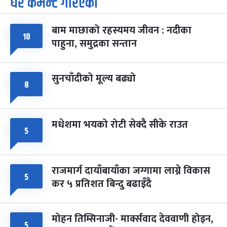
धेरै कमेन्ट गरिएका
पूर्णिमा व्रत
७ महिना बाँकी
७
-
चैत्र ७, २०८३
Mar 21, 2027
आइत
बाम माछाको रहस्यमय जीवन : नदीका
१०
फागुपूर्णिमा
७ महिना बाँकी
८
पाहुना, समुद्रका सन्तान
-
चैत्र ८, २०८३
Mar 22, 2027
सोम
सुनचाँदीको मूल्य बढ्यो
८
मधेशमा भयको रोटी सेक्दै सीके राउत
५
राजमार्ग दायाँबायाँका जग्गामा लाग्ने विकास
५
कर ५ प्रतिशत बिन्दु बढाइँदै
मोहन तिम्सिनाजी- मार्क्सवाद देववाणी होइन,
५