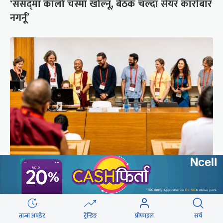
‘संसद्‍मा कालो चस्मा खोल्नू, बैठक चल्दा सेयर कारोबार
नगर्नू’
सुरक्षा रिपोर्ट : प्राज्ञिक आवरणमा तिब्बत पक्षीय भाष्य
निर्माणको योजना
ताजा अपडेट
ट्रेन्डिङ
प्रोफाइल
सर्च