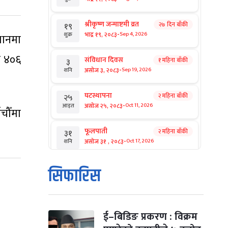
श्रीकृष्ण जन्माष्टमी व्रत
२७ दिन बाँकी
१९
-
भाद्र १९, २०८३
Sep 4, 2026
शुक्र
थानमा
र ४०६
संविधान दिवस
१ महिना बाँकी
३
-
असोज ३, २०८३
Sep 19, 2026
शनि
घटस्थापना
२ महिना बाँकी
२५
-
असोज २५, २०८३
Oct 11, 2026
आइत
चौँमा
फूलपाती
२ महिना बाँकी
३१
-
असोज ३१ , २०८३
Oct 17, 2026
शनि
कार्तिक सङ्क्रान्ति
२ महिना बाँकी
१
सिफारिस
-
कार्तिक १, २०८३
Oct 18, 2026
आइत
महानवमी
२ महिना बाँकी
३
-
कार्तिक ३, २०८३
Oct 20, 2026
मंगल
ई–बिडिङ प्रकरण : विक्रम