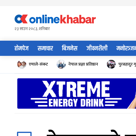
Skip
to
content
२३ साउन २०८३, शनिबार
होमपेज
समाचार
बिजनेस
जीवनशैली
मनोरञ्ज
एमाले-संकट
नेपाल प्रज्ञा प्रतिष्ठान
पुरबहादुर ग