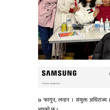
७ फागुन, लन्डन । संयुक्त अधिराज्य (य
भएको छ ।