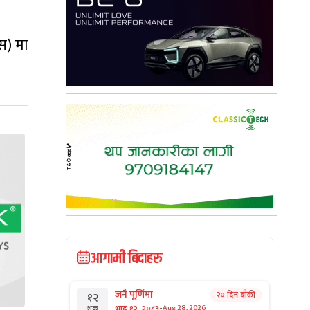
एस) मा
आगामी बिदाहरु
जनै पूर्णिमा
२० दिन बाँकी
१२
-
भाद्र १२, २०८३
Aug 28, 2026
शुक्र