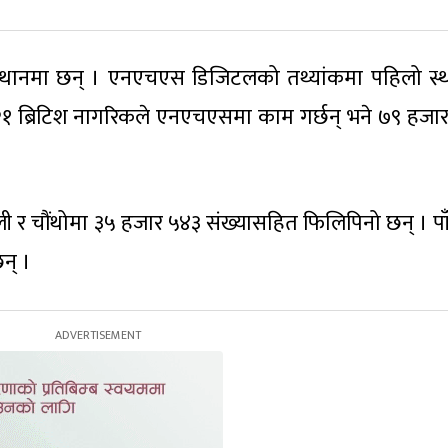
औं स्थानमा छन् । एनएचएस डिजिटलको तथ्यांकमा पहिलो स्
१ ब्रिटिश नागरिकले एनएचएसमा काम गर्छन् भने ७९ हजा
ी र चौंथोमा ३५ हजार ५४३ संख्यासहित फिलिपिनो छन् । पाँ
न् ।