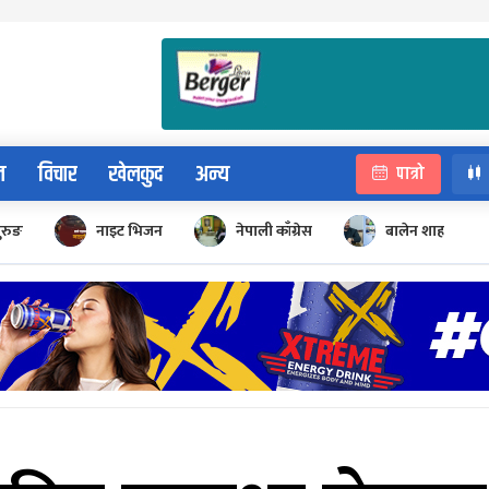
न
विचार
खेलकुद
अन्य
पात्रो
ुरुङ
नाइट भिजन
नेपाली काँग्रेस
बालेन शाह