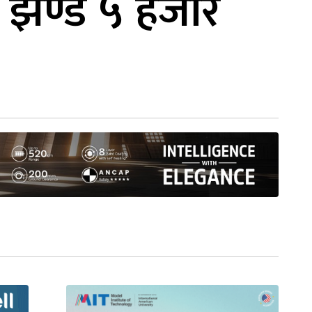
मा झण्डै ५ हजार