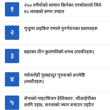
२५० रुपैयाँको सामान किनेका उपभोक्ताले जिते
१
१० लाखको बम्पर उपहार
गुन्डुमा अड्किए एमाले पुनर्गठनका प्रस्तावहरू
२
प्रज्ञाका तीन कुलपतिको शपथ (तस्वीरहरू)
३
पर्वतारोही पुरबहादुर गुरुङको अन्त्येष्टि
४
(तस्वीरहरू)
सेनाको नाइटभिजन हेलिकप्टर : भीआईपीका
५
लागि उड्छ, जनताको ज्यान बचाउन उड्दैन