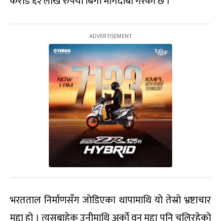
करोड ६२ लाख रुपैयाँ बिगो मागदाबी गरेको छ ।
भरतताल निर्माणसँग जोडिएका थापामाथि यो तेस्रो भ्रष्टाचार
मुद्दा हो । त्यसबाहेक उनीमाथि अर्को वन मुद्दा पनि चलिरहेको