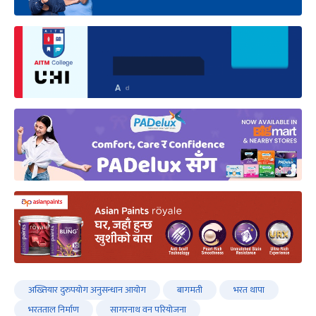
अख्तियार दुरुपयोग अनुसन्धान आयोग
बागमती
भरत थापा
भरतताल निर्माण
सागरनाथ वन परियोजना