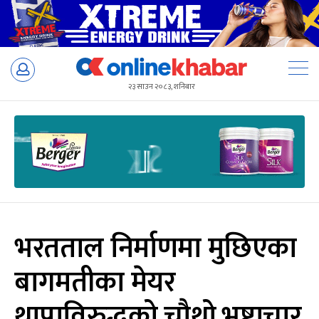
Skip
to
२३ साउन २०८३, शनिबार
content
भरतताल निर्माणमा मुछिएका
बागमतीका मेयर
थापाविरुद्धको चौथो भ्रष्टाचार