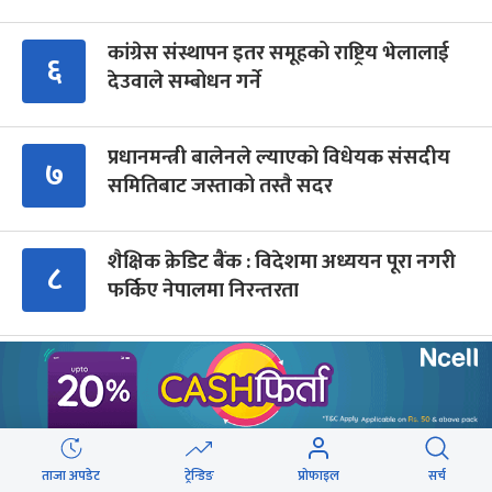
कांग्रेस संस्थापन इतर समूहको राष्ट्रिय भेलालाई
६
देउवाले सम्बोधन गर्ने
प्रधानमन्त्री बालेनले ल्याएको विधेयक संसदीय
७
समितिबाट जस्ताको तस्तै सदर
शैक्षिक क्रेडिट बैंक : विदेशमा अध्ययन पूरा नगरी
८
फर्किए नेपालमा निरन्तरता
सिँचाइ र खानेपानी : विद्युत् महसुलमा सहुलियत
९
दर, तर १३ प्रतिशत भ्याटको भार
Advertisment
ताजा अपडेट
ट्रेन्डिङ
प्रोफाइल
सर्च