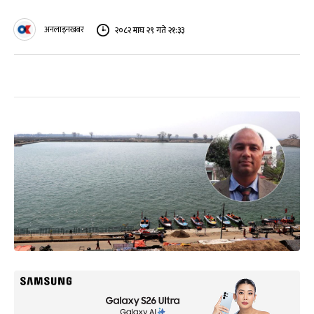
अनलाइनखबर
२०८२ माघ २९ गते २१:३३