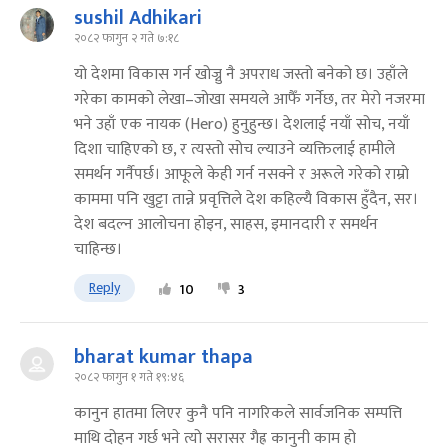
sushil Adhikari
२०८२ फागुन २ गते ७:१८
यो देशमा विकास गर्न खोज्नु नै अपराध जस्तो बनेको छ। उहाँले
गरेका कामको लेखा–जोखा समयले आफैँ गर्नेछ, तर मेरो नजरमा
भने उहाँ एक नायक (Hero) हुनुहुन्छ। देशलाई नयाँ सोच, नयाँ
दिशा चाहिएको छ, र त्यस्तो सोच ल्याउने व्यक्तिलाई हामीले
समर्थन गर्नैपर्छ। आफूले केही गर्न नसक्ने र अरूले गरेको राम्रो
काममा पनि खुट्टा तान्ने प्रवृत्तिले देश कहिल्यै विकास हुँदैन, सर।
देश बदल्न आलोचना होइन, साहस, इमानदारी र समर्थन
चाहिन्छ।
Reply
10
3
bharat kumar thapa
२०८२ फागुन १ गते १९:४६
कानुन हातमा लिएर कुनै पनि नागरिकले सार्वजनिक सम्पत्ति
माथि दोहन गर्छ भने त्यो सरासर गैह्र कानुनी काम हो