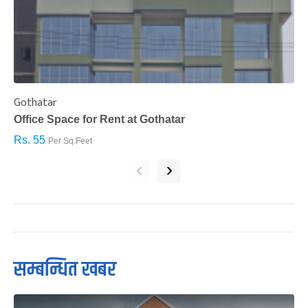
Gothatar
S
Office Space for Rent at Gothatar
H
Rs. 55
R
Per Sq.Feet
‹
›
सम्बन्धित खबर