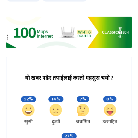
यो खबर पढेर तपाईलाई कस्तो महसुस भयो ?
52%
14%
7%
0%
खुसी
दुःखी
अचम्मित
उत्साहित
27%