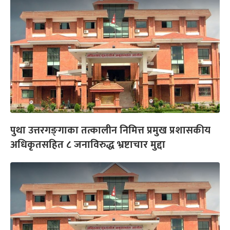
पुथा उत्तरगङ्‍गाका तत्कालीन निमित्त प्रमुख प्रशासकीय
अधिकृतसहित ८ जनाविरुद्ध भ्रष्टाचार मुद्दा