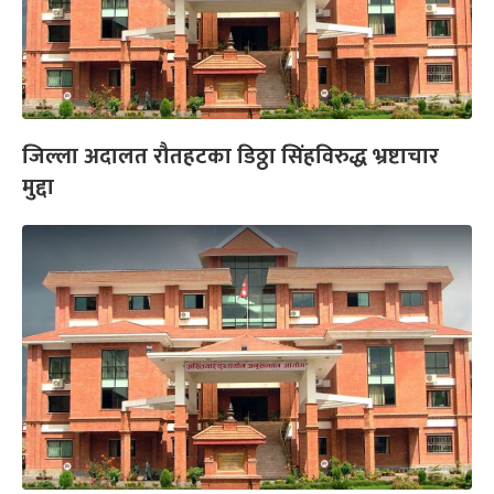
जिल्ला अदालत रौतहटका डिठ्ठा सिंहविरुद्ध भ्रष्टाचार
मुद्दा