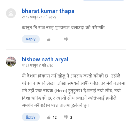
bharat kumar thapa
२०८२ फागुन २० गते २२:२९
कानुन नि राज नभइ गुण्डाराज चलाउदा को परिणति
Reply
bishow nath aryal
२०८२ फागुन ४ गते ८:१८
यो देशमा विकास गर्न खोज्नु नै अपराध जस्तो बनेको छ। उहाँले
गरेका कामको लेखा–जोखा समयले आफैँ गर्नेछ, तर मेरो नजरमा
भने उहाँ एक नायक (Hero) हुनुहुन्छ। देशलाई नयाँ सोच, नयाँ
दिशा चाहिएको छ, र त्यस्तो सोच ल्याउने व्यक्तिलाई हामीले
समर्थन गर्नैपर्छ।म भरत तालमा डुलेको छु ।
Reply
12
2