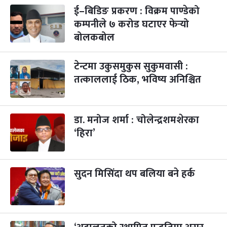
-
कार्तिक ४, २०८३
Oct 21, 2026
बुध
ई–बिडिङ प्रकरण : विक्रम पाण्डेको
कम्पनीले ७ करोड घटाएर फेर्‍यो
पापा‌ङ्कुशा एकादशी व्रत
२ महिना बाँकी
५
बोलकबोल
-
कार्तिक ५, २०८३
Oct 22, 2026
बिहि
टेन्टमा उकुसमुकुस सुकुमवासी :
कुकुर तिहार
३ महिना बाँकी
२२
-
कार्तिक २२, २०८३
Nov 8, 2026
आइत
तत्काललाई ठिक, भविष्य अनिश्चित
गाई पूजा
३ महिना बाँकी
२३
-
कार्तिक २३, २०८३
Nov 9, 2026
सोम
डा. मनोज शर्मा : चोलेन्द्रशमशेरका
‘हिरा’
गोरुपुजा
३ महिना बाँकी
२४
-
कार्तिक २४, २०८३
Nov 10, 2026
मंगल
भाइटीका
सुदन मिसिंदा थप बलिया बने हर्क
३ महिना बाँकी
२५
-
कार्तिक २५, २०८३
Nov 11, 2026
बुध
छठपर्व
३ महिना बाँकी
२९
-
कार्तिक २९, २०८३
Nov 15, 2026
आइत