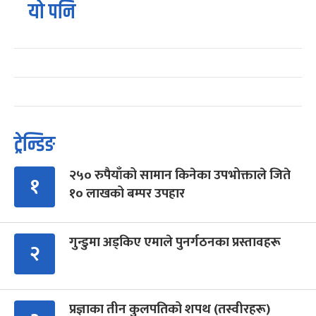
यो पनि
ट्रेन्डिङ
२५० रुपैयाँको सामान किनेका उपभोक्ताले जिते
१
१० लाखको बम्पर उपहार
गुन्डुमा अड्किए एमाले पुनर्गठनका प्रस्तावहरू
२
प्रज्ञाका तीन कुलपतिको शपथ (तस्वीरहरू)