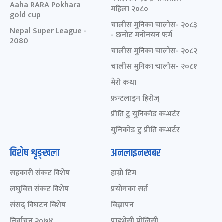
Aaha RARA Pokhara
महिला २०८०
gold cup
चालीस मुनिका चालीस- २०८३
Nepal Super League -
- छनोट मनोनयन फर्म
2080
चालीस मुनिका चालीस- २०८२
चालीस मुनिका चालीस- २०८१
मेरो कथा
फ्रन्टलाइन हिरोज्
प्रीति टु युनिकोड कन्भर्टर
युनिकोड टु प्रीति कन्भर्टर
विशेष शृङ्खला
अनलाइनखबर
सहकारी संकट विशेष
हाम्रो टिम
लघुवित्त संकट विशेष
प्रयोगका सर्त
संसद् विघटन विशेष
विज्ञापन
निर्वाचन २०७४
प्राइभेसी पोलिसी