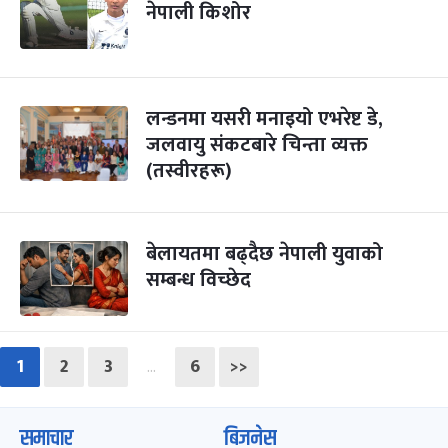
नेपाली किशोर
लन्डनमा यसरी मनाइयो एभरेष्ट डे,
जलवायु संकटबारे चिन्ता व्यक्त
(तस्वीरहरू)
बेलायतमा बढ्दैछ नेपाली युवाको
सम्बन्ध विच्छेद
1
2
3
6
>>
…
समाचार
बिजनेस