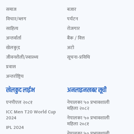
समाज
बजार
विचार/ब्लग
पर्यटन
साहित्य
रोजगार
अन्तर्वार्ता
बैंक / वित्त
खेलकुद़़
अटो
जीवनशैली/स्वास्थ्य
सूचना-प्रविधि
प्रवास
अन्तर्राष्ट्रिय
खेलकुद लाईभ
अनलाइनखबर सूची
एनपीएल २०८१
नेपालका ५० प्रभावशाली
महिला २०८२
ICC Men T20 World Cup
2024
नेपालका ५० प्रभावशाली
महिला २०८१
IPL 2024
नेपालका ५० प्रभावशाली