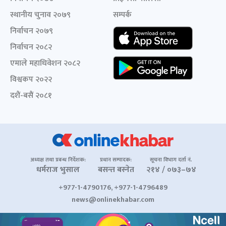
स्थानीय चुनाव २०७९
सम्पर्क
निर्वाचन २०७९
निर्वाचन २०८२
एमाले महाधिवेशन २०८२
विश्वकप २०२२
दशैं-बसैं २०८१
अध्यक्ष तथा प्रबन्ध निर्देशक:
प्रधान सम्पादक:
सूचना विभाग दर्ता नं.
धर्मराज भुसाल
बसन्त बस्नेत
२१४ / ०७३–७४
+977-1-4790176, +977-1-4796489
news@onlinekhabar.com