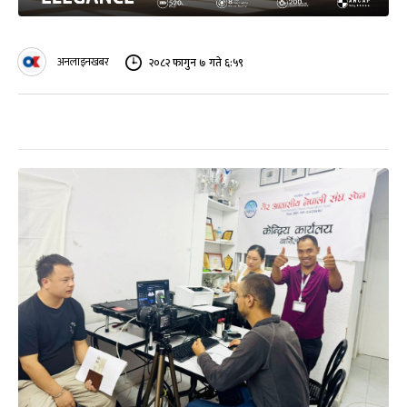
अनलाइनखबर
२०८२ फागुन ७ गते ६:५९