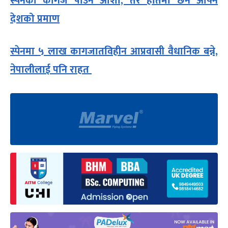
स्पेनको कागज पाउने आशा, तर हातमा छैन आफ्नै
देशको प्रमाण
स्पेनमा ५ लाख कागजातविहीन आप्रवासी वैधानिक बन्ने,
नेपालीलाई पनि राहत