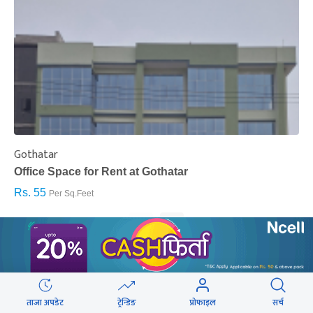
Gothatar
S
Office Space for Rent at Gothatar
H
Rs. 55
R
Per Sq.Feet
‹
›
ताजा अपडेट
ट्रेन्डिङ
प्रोफाइल
सर्च