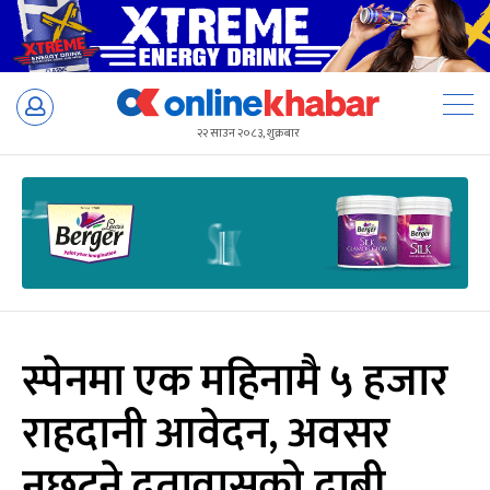
Skip
to
२२ साउन २०८३, शुक्रबार
content
स्पेनमा एक महिनामै ५ हजार
राहदानी आवेदन, अवसर
नछुट्ने दूतावासको दाबी