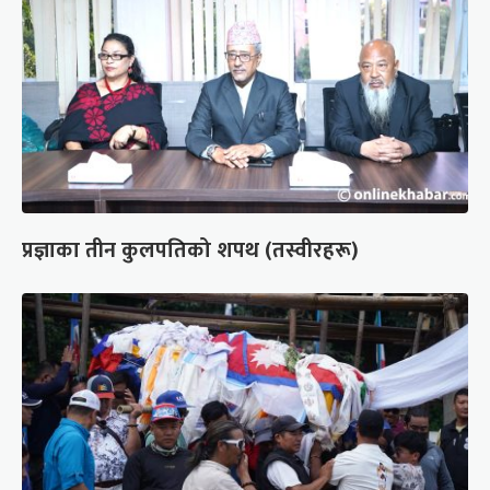
प्रज्ञाका तीन कुलपतिको शपथ (तस्वीरहरू)