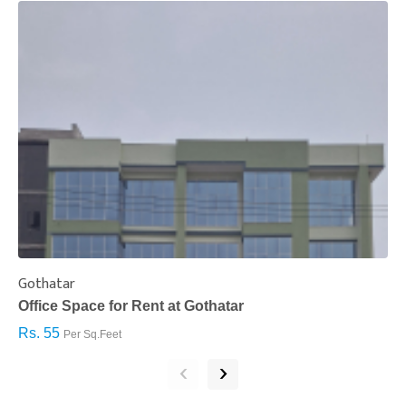
Gothatar
S
Office Space for Rent at Gothatar
H
Rs. 55
R
Per Sq.Feet
‹
›