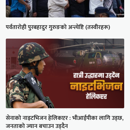
पर्वतारोही पुरबहादुर गुरुङको अन्त्येष्टि (तस्वीरहरू)
सेनाको नाइटभिजन हेलिकप्टर : भीआईपीका लागि उड्छ,
जनताको ज्यान बचाउन उड्दैन