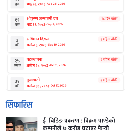
-
भाद्र १२, २०८३
Aug 28, 2026
शुक्र
श्रीकृष्ण जन्माष्टमी व्रत
२८ दिन बाँकी
१९
-
भाद्र १९, २०८३
Sep 4, 2026
शुक्र
संविधान दिवस
१ महिना बाँकी
३
-
असोज ३, २०८३
Sep 19, 2026
शनि
घटस्थापना
२ महिना बाँकी
२५
-
असोज २५, २०८३
Oct 11, 2026
आइत
फूलपाती
२ महिना बाँकी
३१
-
असोज ३१ , २०८३
Oct 17, 2026
शनि
कार्तिक सङ्क्रान्ति
२ महिना बाँकी
१
सिफारिस
-
कार्तिक १, २०८३
Oct 18, 2026
आइत
ई–बिडिङ प्रकरण : विक्रम पाण्डेको
महानवमी
२ महिना बाँकी
३
-
कम्पनीले ७ करोड घटाएर फेर्‍यो
कार्तिक ३, २०८३
Oct 20, 2026
मंगल