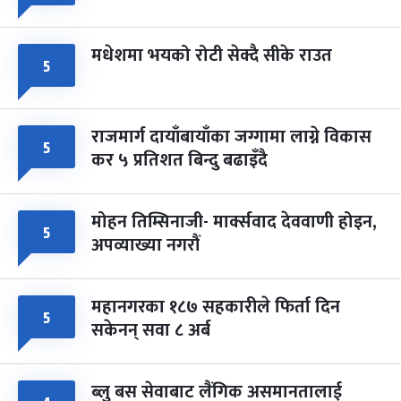
मधेशमा भयको रोटी सेक्दै सीके राउत
५
राजमार्ग दायाँबायाँका जग्गामा लाग्ने विकास
५
कर ५ प्रतिशत बिन्दु बढाइँदै
मोहन तिम्सिनाजी- मार्क्सवाद देववाणी होइन,
५
अपव्याख्या नगरौं
महानगरका १८७ सहकारीले फिर्ता दिन
५
सकेनन् सवा ८ अर्ब
ब्लु बस सेवाबाट लैंगिक असमानतालाई