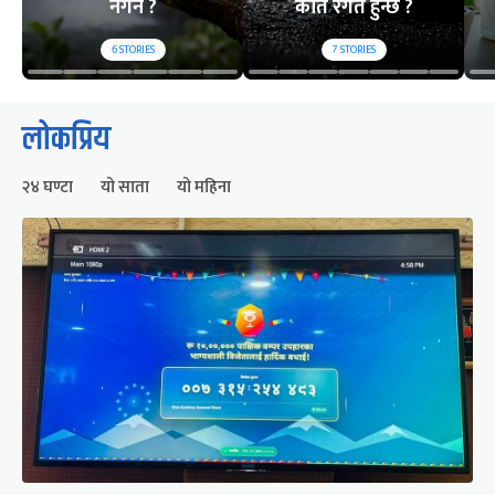
नगर्ने ?
कति रगत हुन्छ ?
6
STORIES
7
STORIES
लोकप्रिय
२४ घण्टा
यो साता
यो महिना