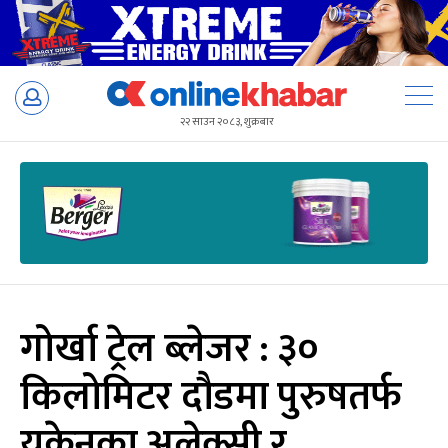
Skip
to
२२ साउन २०८३, शुक्रबार
content
गोर्खा ट्रेल ब्लेजर : ३०
किलोमिटर दौडमा पुरुषतर्फ
युक्रेनका अलेक्सी र