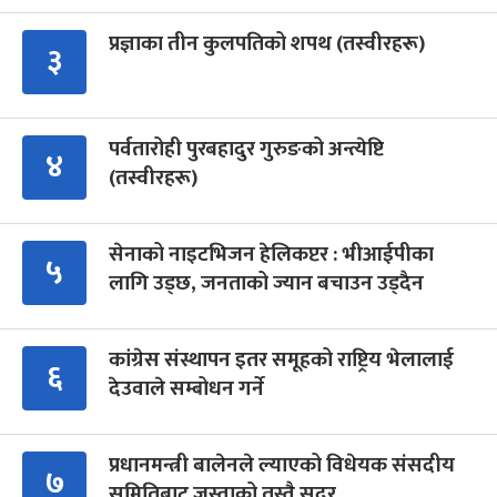
प्रज्ञाका तीन कुलपतिको शपथ (तस्वीरहरू)
३
पर्वतारोही पुरबहादुर गुरुङको अन्त्येष्टि
४
(तस्वीरहरू)
सेनाको नाइटभिजन हेलिकप्टर : भीआईपीका
५
लागि उड्छ, जनताको ज्यान बचाउन उड्दैन
कांग्रेस संस्थापन इतर समूहको राष्ट्रिय भेलालाई
६
देउवाले सम्बोधन गर्ने
प्रधानमन्त्री बालेनले ल्याएको विधेयक संसदीय
७
समितिबाट जस्ताको तस्तै सदर