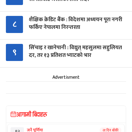
शैक्षिक क्रेडिट बैंक : विदेशमा अध्ययन पूरा नगरी
८
फर्किए नेपालमा निरन्तरता
सिँचाइ र खानेपानी : विद्युत् महसुलमा सहुलियत
९
दर, तर १३ प्रतिशत भ्याटको भार
Advertisment
आगामी बिदाहरु
जनै पूर्णिमा
२१ दिन बाँकी
१२