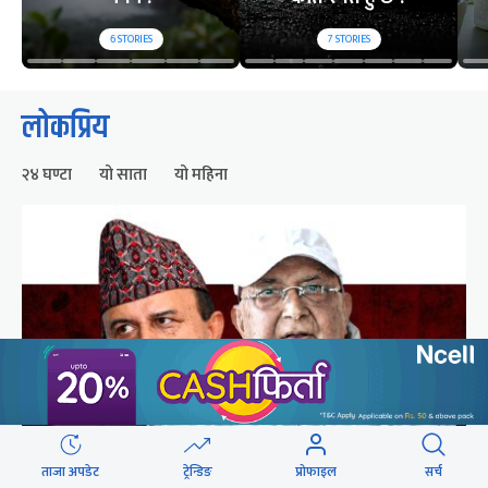
6
STORIES
7
STORIES
लोकप्रिय
२४ घण्टा
यो साता
यो महिना
ताजा अपडेट
ट्रेन्डिङ
प्रोफाइल
सर्च