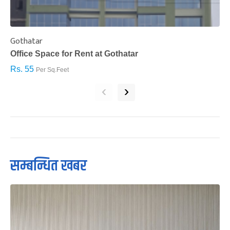
Gothatar
S
Office Space for Rent at Gothatar
H
Rs. 55
R
Per Sq.Feet
‹
›
सम्बन्धित खबर