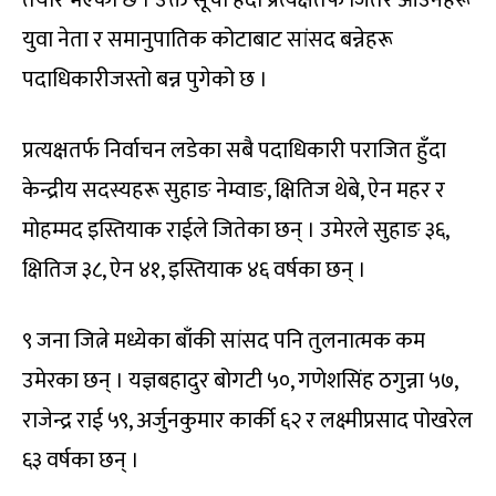
तयार भएको छ । उक्त सूची हेर्दा प्रत्यक्षतर्फ जितेर आउनेहरू
युवा नेता र समानुपातिक कोटाबाट सांसद बन्नेहरू
पदाधिकारीजस्तो बन्न पुगेको छ ।
प्रत्यक्षतर्फ निर्वाचन लडेका सबै पदाधिकारी पराजित हुँदा
केन्द्रीय सदस्यहरू सुहाङ नेम्वाङ, क्षितिज थेबे, ऐन महर र
मोहम्मद इस्तियाक राईले जितेका छन् । उमेरले सुहाङ ३६,
क्षितिज ३८, ऐन ४१, इस्तियाक ४६ वर्षका छन् ।
९ जना जित्ने मध्येका बाँकी सांसद पनि तुलनात्मक कम
उमेरका छन् । यज्ञबहादुर बोगटी ५०, गणेशसिंह ठगुन्ना ५७,
राजेन्द्र राई ५९, अर्जुनकुमार कार्की ६२ र लक्ष्मीप्रसाद पोखरेल
६३ वर्षका छन् ।