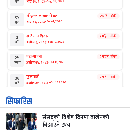
-
भाद्र १२, २०८३
Aug 28, 2026
शुक्र
श्रीकृष्ण जन्माष्टमी व्रत
२७ दिन बाँकी
१९
-
भाद्र १९, २०८३
Sep 4, 2026
शुक्र
संविधान दिवस
१ महिना बाँकी
३
-
असोज ३, २०८३
Sep 19, 2026
शनि
घटस्थापना
२ महिना बाँकी
२५
-
असोज २५, २०८३
Oct 11, 2026
आइत
फूलपाती
२ महिना बाँकी
३१
-
असोज ३१ , २०८३
Oct 17, 2026
शनि
कार्तिक सङ्क्रान्ति
२ महिना बाँकी
१
सिफारिस
-
कार्तिक १, २०८३
Oct 18, 2026
आइत
संसद्को विशेष दिनमा बालेनको
महानवमी
२ महिना बाँकी
३
-
बिझाउने दृश्य
कार्तिक ३, २०८३
Oct 20, 2026
मंगल