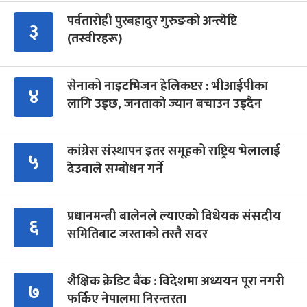
पर्वतारोही पुरबहादुर गुरुङको अन्त्येष्टि
३
(तस्वीरहरू)
सेनाको नाइटभिजन हेलिकप्टर : भीआईपीका
४
लागि उड्छ, जनताको ज्यान बचाउन उड्दैन
कांग्रेस संस्थापन इतर समूहको राष्ट्रिय भेलालाई
५
देउवाले सम्बोधन गर्ने
प्रधानमन्त्री बालेनले ल्याएको विधेयक संसदीय
६
समितिबाट जस्ताको तस्तै सदर
शैक्षिक क्रेडिट बैंक : विदेशमा अध्ययन पूरा नगरी
७
फर्किए नेपालमा निरन्तरता