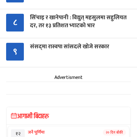
सिँचाइ र खानेपानी : विद्युत् महसुलमा सहुलियत
८
दर, तर १३ प्रतिशत भ्याटको भार
संसद्‍मा रास्वपा सांसदले खोजे सरकार
९
Advertisment
आगामी बिदाहरु
जनै पूर्णिमा
२० दिन बाँकी
१२