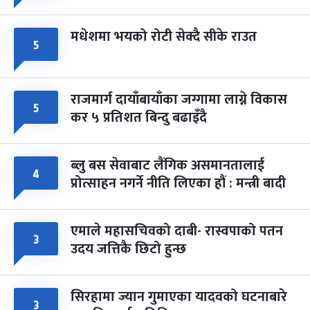
मधेशमा भयको रोटी सेक्दै सीके राउत
५
राजमार्ग दायाँबायाँका जग्गामा लाग्ने विकास
५
कर ५ प्रतिशत बिन्दु बढाइँदै
ब्लु बस सेवाबाट लैंगिक असमानतालाई
४
प्रोत्साहन नगर्ने नीति लिएका हौं : मन्त्री बादी
एमाले महासचिवको दाबी- रास्वपाको पतन
३
उदय जत्तिकै छिटो हुन्छ
सिरहामा ज्यान गुमाएका यादवको घटनाबारे
३