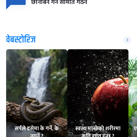
छानबिन गर्न समिति गठन
वेबस्टोरिज
सर्पले डसेमा के गर्ने, के
स्वस्थ मान्छेको शरीरमा
ए
नगर्ने ?
कति रगत हुन्छ ?