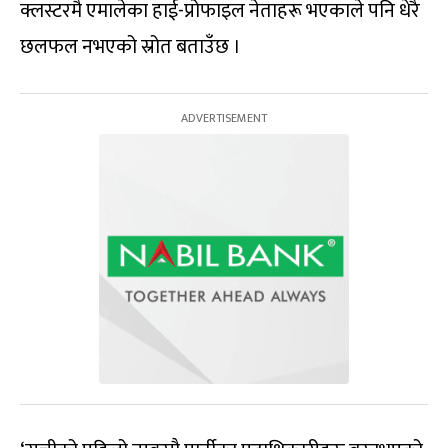
क्लस्टरमै एमालेका हाई-प्रोफाइल नेताहरू भएकाले पनि धेरै
छलफल नभएको स्रोत बताउँछ ।