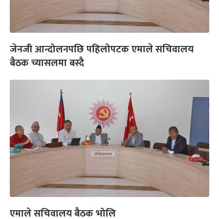
जेनजी आन्दोलनपछि पहिलोपटक एमाले सचिवालय
बैठक च्यासलमा बस्दै
एमाले सचिवालय बैठक भोलि