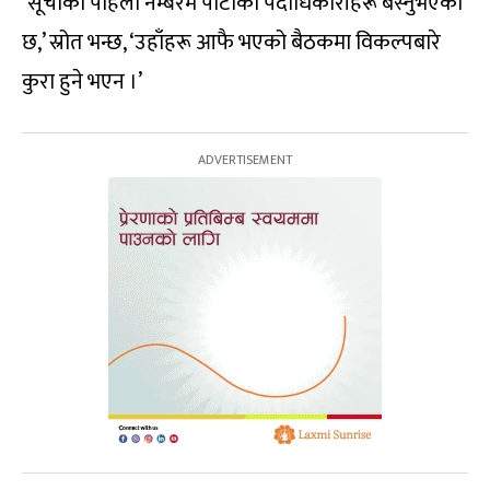
‘सूचीको पहिलो नम्बरमै पार्टीका पदाधिकारीहरू बस्नुभएको
छ,’ स्रोत भन्छ, ‘उहाँहरू आफै भएको बैठकमा विकल्पबारे
कुरा हुने भएन ।’