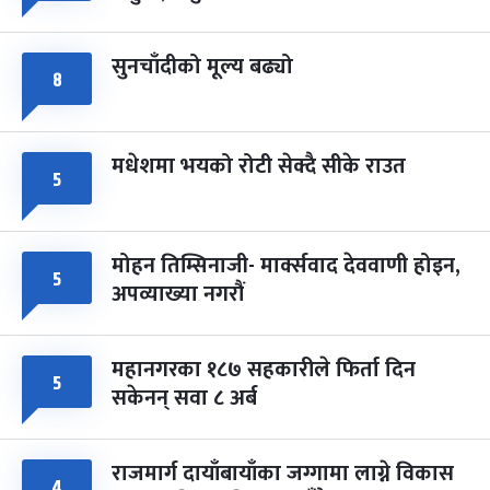
सुनचाँदीको मूल्य बढ्यो
८
मधेशमा भयको रोटी सेक्दै सीके राउत
५
मोहन तिम्सिनाजी- मार्क्सवाद देववाणी होइन,
५
अपव्याख्या नगरौं
महानगरका १८७ सहकारीले फिर्ता दिन
५
सकेनन् सवा ८ अर्ब
राजमार्ग दायाँबायाँका जग्गामा लाग्ने विकास
४