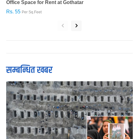
Office Space for Rent at Gothatar
H
Rs. 55
R
Per Sq.Feet
‹
›
सम्बन्धित खबर