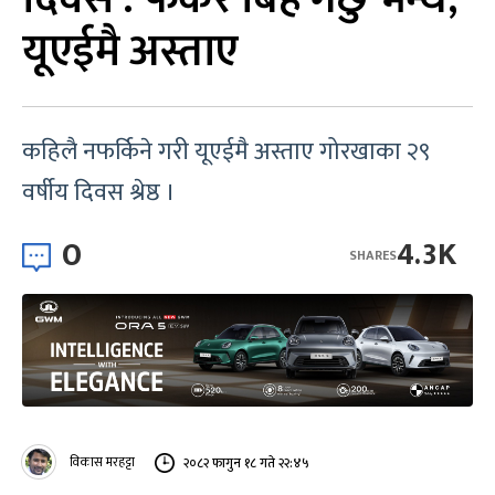
यूएईमै अस्ताए
कहिलै नफर्किने गरी यूएईमै अस्ताए गोरखाका २९
वर्षीय दिवस श्रेष्ठ ।
0
4.3K
SHARES
विकास मरहट्टा
२०८२ फागुन १८ गते २२:४५