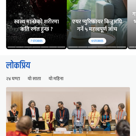
ग
स्वस्थ मान्छेको शरीरमा
एयर प्युरिफायर किन्नुअघि
भ
कति रगत हुन्छ ?
गर्ने ५ महत्त्वपूर्ण जाँच
7
STORIES
6
STORIES
लोकप्रिय
२४ घण्टा
यो साता
यो महिना