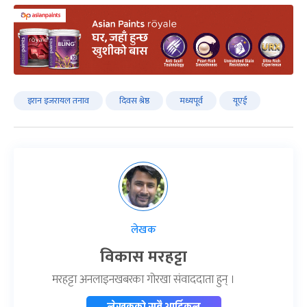
इरान इजरायल तनाव
दिवस श्रेष्ठ
मध्यपूर्व
यूएई
लेखक
विकास मरहट्टा
मरहट्टा अनलाइनखबरका गोरखा संवाददाता हुन् ।