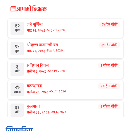
आगामी बिदाहरु
जनै पूर्णिमा
२२ दिन बाँकी
१२
-
भाद्र १२, २०८३
Aug 28, 2026
शुक्र
श्रीकृष्ण जन्माष्टमी व्रत
२९ दिन बाँकी
१९
-
भाद्र १९, २०८३
Sep 4, 2026
शुक्र
संविधान दिवस
१ महिना बाँकी
३
-
असोज ३, २०८३
Sep 19, 2026
शनि
घटस्थापना
२ महिना बाँकी
२५
-
असोज २५, २०८३
Oct 11, 2026
आइत
फूलपाती
२ महिना बाँकी
३१
-
असोज ३१ , २०८३
Oct 17, 2026
शनि
कार्तिक सङ्क्रान्ति
२ महिना बाँकी
१