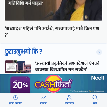
‘अध्यादेश पहिले पनि आउँथे, रास्वपालाई मात्रै किन प्रश्न
?’
छुटाउनुभयो कि ?
‘अस्थायी प्रकृतिको अध्यादेशले ऐनको
व्यवस्था विस्थापित गर्न सक्दैन’
सरकार-प्रसाईं लुकामारी : छिनमै
पक्राउ, तुरुन्तै रिहा
ताजा अपडेट
ट्रेन्डिङ
प्रोफाइल
सर्च