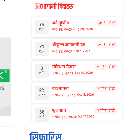
आगामी बिदाहरु
जनै पूर्णिमा
२१ दिन बाँकी
१२
-
भाद्र १२, २०८३
Aug 28, 2026
शुक्र
श्रीकृष्ण जन्माष्टमी व्रत
२८ दिन बाँकी
१९
-
भाद्र १९, २०८३
Sep 4, 2026
शुक्र
संविधान दिवस
१ महिना बाँकी
३
-
असोज ३, २०८३
Sep 19, 2026
शनि
घटस्थापना
२ महिना बाँकी
२५
-
असोज २५, २०८३
Oct 11, 2026
आइत
फूलपाती
२ महिना बाँकी
३१
-
असोज ३१ , २०८३
Oct 17, 2026
शनि
कार्तिक सङ्क्रान्ति
२ महिना बाँकी
१
सिफारिस
-
कार्तिक १, २०८३
Oct 18, 2026
आइत