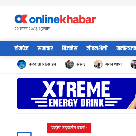
Skip
to
content
२२ साउन २०८३, शुक्रबार
होमपेज
समाचार
बिजनेस
जीवनशैली
मनोरञ्ज
करदाता प्रोत्साहन
संसद्
गगन थापा
प्रदीप उदयसँग वार्ता :