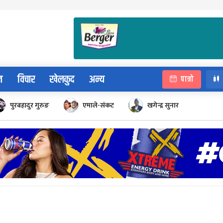
न
विचार
खेलकुद
अन्य
पात्रो
पुरबहादुर गुरुङ
एमाले-संकट
खगेन्द्र सुनार