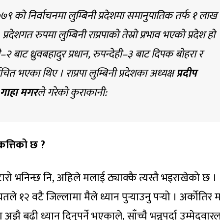
ा) ले २०७९ को निर्वाचनमा लुम्बिनी प्रदेशमा समानुपातिक तर्फ १ लाख
देशगत रुपमा लुम्बिनी राप्रपाको तेस्रो प्रभाव भएको प्रदेश हो
ी–२ बाट ध्रुवबहादुर प्रधान, रुपन्देही–३ बाट दिपक बोहरा र
ित भएका थिए । राप्रपा लुम्बिनी प्रदेशका अध्यक्ष
प्रदीप
 गाहा मगर
ले गरेको कुराकानी:
कत्तिको छ
?
टारो भनिन्छ नि, अहिले मलाई ठ्याक्कै त्यस्तै भइराखेको छ ।
ले १२ वटै जिल्लामा मैले ध्यान पुर्‍याउनु पर्‍यो । अर्कोतिर 
अझै बढी ध्यान दिनुपर्ने भएकाले, साँच्चै भन्नुपर्दा उम्मेदवार