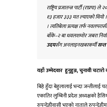
राष्ट्रिय प्रजातन्त्र पार्टी (राप्रप
१३ हजार ३३३ मत ल्याएको थियो । प्र
। त्यतिबेला प्रत्यक्ष तर्फ नवलपरास
बाँके–२ बा धवलशम्शेर जबरा निर्वाच
उदय
सँग अनलाइनखबरकर्मी
सन्त
यहाँ उम्मेदवार हुनुहुन्न
,
चुनावी चटारो 
बिहे हुँदा बेहुलालाई भन्दा जन्तीलाई च
एकातिर लुम्बिनी प्रदेश अध्यक्षको हैसियत
रुपन्देहीवासी भएको नाताले रुपन्देहीमा 