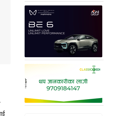
म
लाई