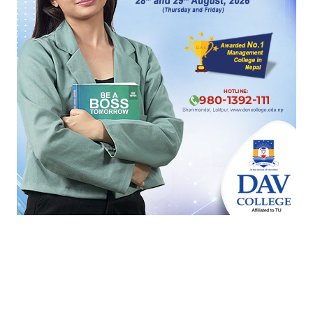
यो खबर पढेर तपाईलाई कस्तो महसुस भयो ?
100%
0%
0%
0%
खुसी
दुःखी
अचम्मित
उत्साहित
0%