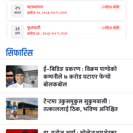
घटस्थापना
२ महिना बाँकी
२५
-
असोज २५, २०८३
Oct 11, 2026
आइत
फूलपाती
२ महिना बाँकी
३१
-
असोज ३१ , २०८३
Oct 17, 2026
शनि
कार्तिक सङ्क्रान्ति
२ महिना बाँकी
१
सिफारिस
-
कार्तिक १, २०८३
Oct 18, 2026
आइत
ई–बिडिङ प्रकरण : विक्रम पाण्डेको
महानवमी
२ महिना बाँकी
३
-
कम्पनीले ७ करोड घटाएर फेर्‍यो
कार्तिक ३, २०८३
Oct 20, 2026
मंगल
बोलकबोल
विजयादशमी
२ महिना बाँकी
४
-
कार्तिक ४, २०८३
Oct 21, 2026
बुध
टेन्टमा उकुसमुकुस सुकुमवासी :
तत्काललाई ठिक, भविष्य अनिश्चित
पापा‌ङ्कुशा एकादशी व्रत
२ महिना बाँकी
५
-
कार्तिक ५, २०८३
Oct 22, 2026
बिहि
डा. मनोज शर्मा : चोलेन्द्रशमशेरका
कुकुर तिहार
३ महिना बाँकी
२२