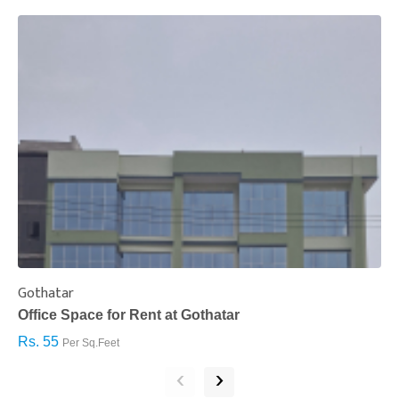
Gothatar
S
Office Space for Rent at Gothatar
H
Rs. 55
R
Per Sq.Feet
‹
›