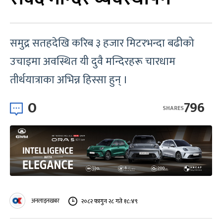
समुद्र सतहदेखि करिब ३ हजार मिटरभन्दा बढीको
उचाइमा अवस्थित यी दुवै मन्दिरहरू चारधाम
तीर्थयात्राका अभिन्न हिस्सा हुन् ।
0
796
SHARES
अनलाइनखबर
२०८२ फागुन २८ गते १८:४९