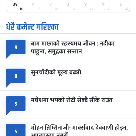
ग्याल्पो ल्होसार
७ महिना बाँकी
२५
३१
१
२
३
४
५
६
-
फाल्गुन २५, २०८३
Mar 9, 2027
मंगल
16
17
18
19
20
21
22
धेरै कमेन्ट गरिएका
पूर्णिमा व्रत
७ महिना बाँकी
७
-
चैत्र ७, २०८३
Mar 21, 2027
आइत
बाम माछाको रहस्यमय जीवन : नदीका
फागुपूर्णिमा
७ महिना बाँकी
८
९
पाहुना, समुद्रका सन्तान
-
चैत्र ८, २०८३
Mar 22, 2027
सोम
सुनचाँदीको मूल्य बढ्यो
८
मधेशमा भयको रोटी सेक्दै सीके राउत
५
मोहन तिम्सिनाजी- मार्क्सवाद देववाणी होइन,
५
अपव्याख्या नगरौं