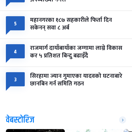
महानगरका १८७ सहकारीले फिर्ता दिन
५
सकेनन् सवा ८ अर्ब
राजमार्ग दायाँबायाँका जग्गामा लाग्ने विकास
४
कर ५ प्रतिशत बिन्दु बढाइँदै
सिरहामा ज्यान गुमाएका यादवको घटनाबारे
३
छानबिन गर्न समिति गठन
वेबस्टोरिज