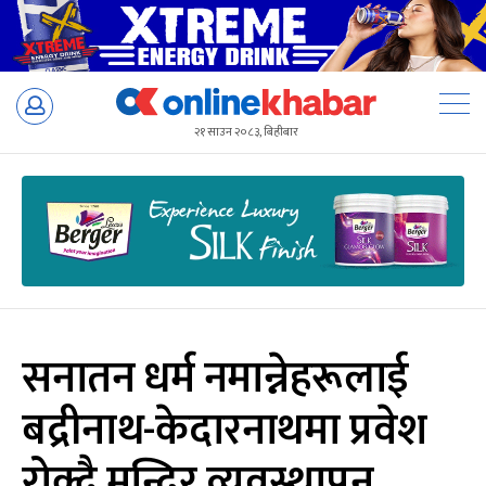
Skip
to
२१ साउन २०८३, बिहीबार
content
सनातन धर्म नमान्नेहरूलाई
बद्रीनाथ-केदारनाथमा प्रवेश
रोक्दै मन्दिर व्यवस्थापन