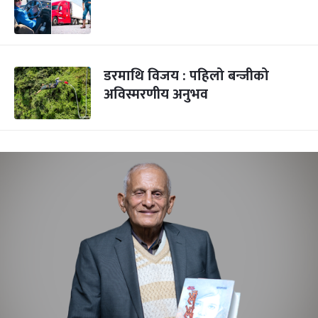
डरमाथि विजय : पहिलो बन्जीको
अविस्मरणीय अनुभव