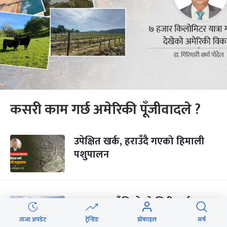
कसरी काम गर्छ अमेरिकी पूँजीवादले ?
उपेक्षित खर्क, हराउँदै गएको हिमाली
पशुपालन
सम्झनामा बाँचिरहेको जिरी पर्या-
साहित्यिक महोत्सव
ताजा अपडेट
ट्रेन्डिङ
प्रोफाइल
सर्च