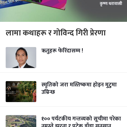
लामा कथाहरू र गोविन्द गिरी प्रेरणा
ऋतुहरू फेरिंदासम्म !
स्मृतिको जरा मस्तिष्कमा होइन मुटुमा
उम्रिन्छ
१०० पर्यटकीय गन्तव्यको सूचीमा परेका
नमस्ते झरना र पटेक डाँडा सुनसान