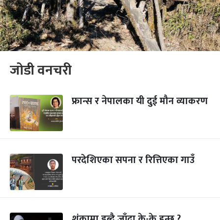
जोडी वनचरी
फ्रान्स र नेपालका यी दुई मौन व्याकरण
परदेशिएका सपना र रित्तिएका गाउँ
शंकामा डुब्दै जाँदा के-के हुन्छ ?