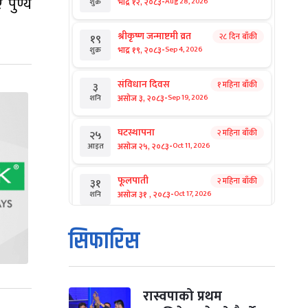
 पुण्य
-
भाद्र १२, २०८३
Aug 28, 2026
शुक्र
श्रीकृष्ण जन्माष्टमी व्रत
२८ दिन बाँकी
१९
-
भाद्र १९, २०८३
Sep 4, 2026
शुक्र
संविधान दिवस
१ महिना बाँकी
३
-
असोज ३, २०८३
Sep 19, 2026
शनि
घटस्थापना
२ महिना बाँकी
२५
-
असोज २५, २०८३
Oct 11, 2026
आइत
फूलपाती
२ महिना बाँकी
३१
-
असोज ३१ , २०८३
Oct 17, 2026
शनि
कार्तिक सङ्क्रान्ति
२ महिना बाँकी
१
सिफारिस
-
कार्तिक १, २०८३
Oct 18, 2026
आइत
महानवमी
२ महिना बाँकी
३
-
कार्तिक ३, २०८३
Oct 20, 2026
मंगल
रास्वपाको प्रथम