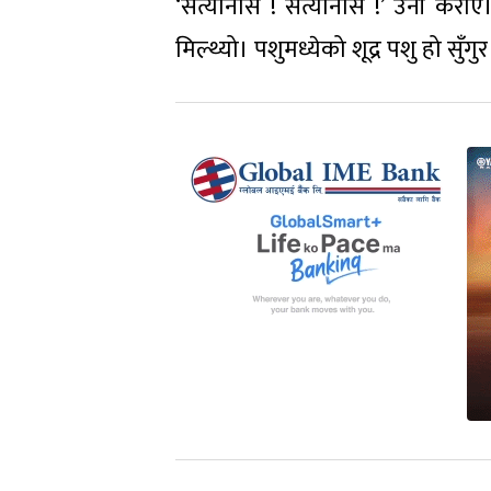
‘सत्यानास ! सत्यानास !’ उनी कराए। 
मिल्थ्यो। पशुमध्येको शूद्र पशु हो सुँगुर