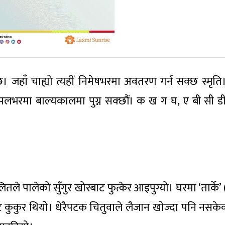
। जहाँ चाह्यो त्यहीं निमेषभरमा अवतरण गर्न सक्छ स्मृति
पलभरमा बाल्यकालमा पुग्न सक्छौं। क ख ग घ, ए बी सी डी
तले पालेको सुँगुर खोरबाट फुत्केर आइपुग्यो। घरमा ‘तार्के’ 
े कुकुर थियो। धेरैपटक चितुवाले लैजान खोज्दा पनि नसकेक