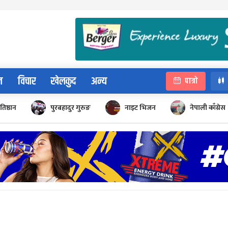
न
विचार
खेलकुद
अन्य
पात्रो
रतिष्ठान
पुरबहादुर गुरुङ
नाइट भिजन
नेपाली काँग्रेस