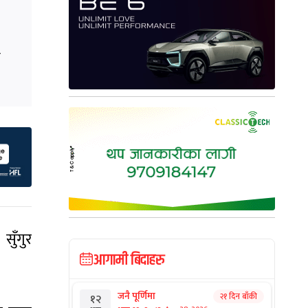
ख
 सुँगुर
आगामी बिदाहरु
जनै पूर्णिमा
२१ दिन बाँकी
१२