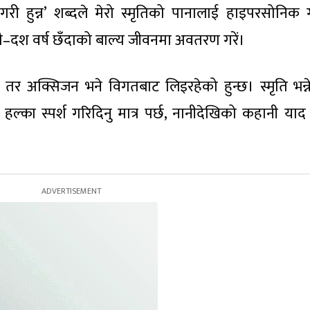
री हुन्न’ शब्दले मेरो स्मृतिको पानालाई हाइपरसोनिक
नौ–दश वर्ष छँदाको बाल्य जीवनमा अवतरण गरें।
छ तर अक्सिजन भने विगतबाट लिइरहेको हुन्छ। स्मृति भन्
हल्का स्पर्श गरिदिनु मात्र पर्छ, नानीदेखिको कहानी य