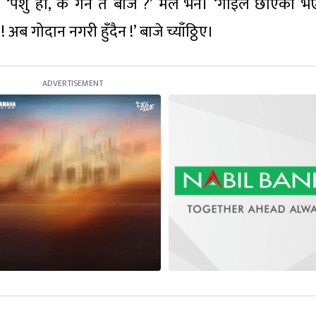
‘पशु हो, के गर्ने त बाजे ?’ मैले भनें। ‘गाईले छोएको भए
 ! अब गोदान नगरी हुँदैन !’ बाजे च्याँठ्ठिए।