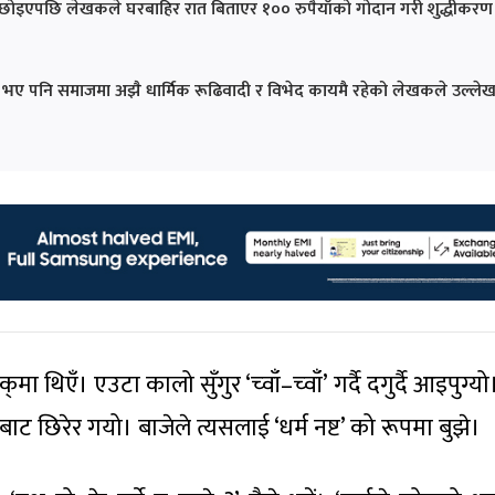
दा छोइएपछि लेखकले घरबाहिर रात बिताएर १०० रुपैयाँको गोदान गरी शुद्धीकरण
्य भए पनि समाजमा अझै धार्मिक रूढिवादी र विभेद कायमै रहेको लेखकले उल्ले
 थिएँ। एउटा कालो सुँगुर ‘च्वाँ–च्वाँ’ गर्दै दगुर्दै आइपुग्यो।
िबाट छिरेर गयो। बाजेले त्यसलाई ‘धर्म नष्ट’ को रूपमा बुझे।