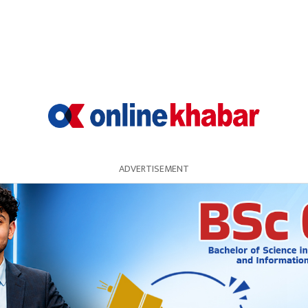
ADVERTISEMENT