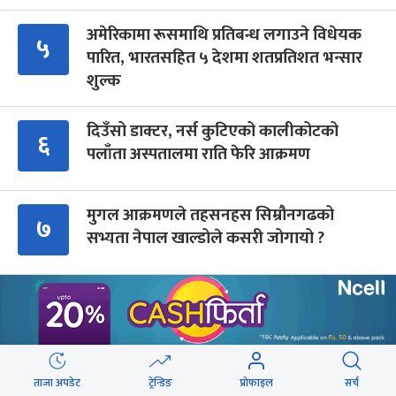
अमेरिकामा रूसमाथि प्रतिबन्ध लगाउने विधेयक
५
पारित, भारतसहित ५ देशमा शतप्रतिशत भन्सार
शुल्क
दिउँसो डाक्टर, नर्स कुटिएको कालीकोटको
६
पलाँता अस्पतालमा राति फेरि आक्रमण
मुगल आक्रमणले तहसनहस सिम्रौनगढको
७
सभ्यता नेपाल खाल्डोले कसरी जोगायो ?
रास्वपाको स्पष्ट लाइन छ, निजी क्षेत्रमा कतिबेला
८
थुन्ला भन्ने त्रास हुन दिन हुँदैन : रवि लामिछाने
उहिलेको ‘बर्दीबास चोक’ अहिले मधेशकै
ताजा अपडेट
ट्रेन्डिङ
प्रोफाइल
सर्च