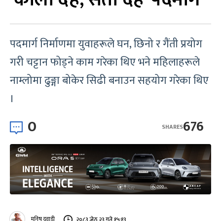
पदमार्ग निर्माणमा युवाहरूले घन, छिनो र गैंती प्रयोग
गरी चट्टान फोड्ने काम गरेका थिए भने महिलाहरूले
नाम्लोमा ढुङ्गा बोकेर सिढी बनाउन सहयोग गरेका थिए
।
0
676
SHARES
मनिष दुवाडी
२०८३ जेठ २३ गते १५:१३