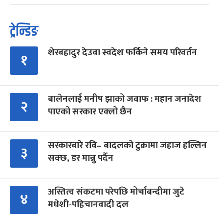
ट्रेन्डिङ
शेरबहादुर देउवा स्वदेश फर्किने समय परिवर्तन
१
बालेनलाई मनीष झाको जवाफ : महान जनादेश
२
पाएको सरकार एक्लो छैन
सरकारबारे रवि– बादलको टुक्रामा जहाज हल्लिन
३
सक्छ, डर मान्नु पर्दैन
अस्तित्व संकटमा परेपछि मोर्चाबन्दीमा जुटे
४
मधेशी-पहिचानवादी दल