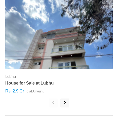
Lubhu
C
House for Sale at Lubhu
H
Rs. 2.9 Cr
R
Total Amount
‹
›