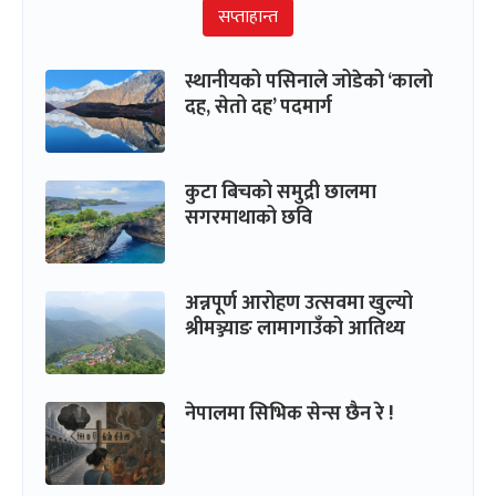
सप्ताहान्त
स्थानीयको पसिनाले जोडेको ‘कालो
दह, सेतो दह’ पदमार्ग
कुटा बिचको समुद्री छालमा
सगरमाथाको छवि
अन्नपूर्ण आरोहण उत्सवमा खुल्यो
श्रीमञ्ज्याङ लामागाउँको आतिथ्य
नेपालमा सिभिक सेन्स छैन रे !