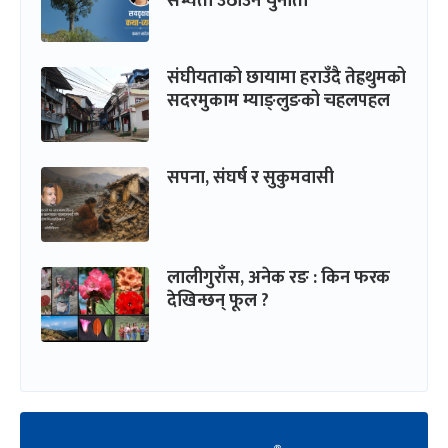
सभ्यता उठाउने चुनौती
संघीयताको छायामा हराउँदै तेह्रथुमको
सदरमुकाम म्याङ्लुङको चहलपहल
सपना, संघर्ष र सुकुमवासी
लालीगुराँस, अनेक रङ : किन फरक
देखिन्छन् फूल ?