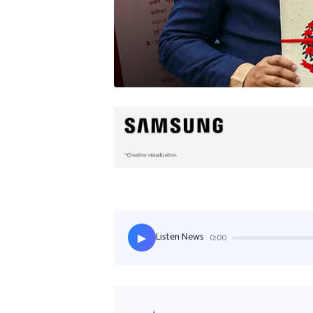
Listen News
0:00
▶