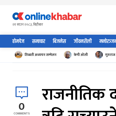
Skip
to
content
२१ साउन २०८३, बिहीबार
होमपेज
समाचार
बिजनेस
जीवनशैली
मनोरञ्ज
तिब्बती अध्ययन सम्मेलन
केपी ओली
गुरुराज 
राजनीतिक दब
0
COMMENTS