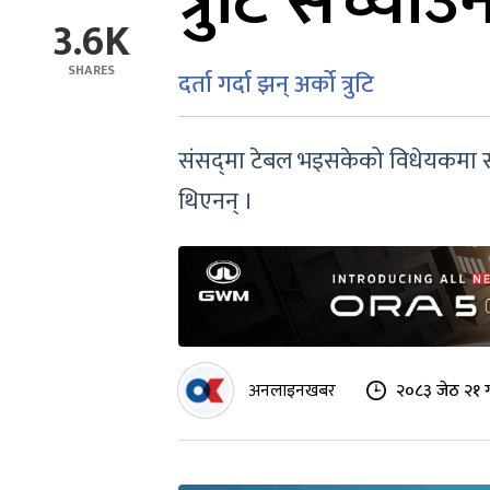
त्रुटि सच्याउन
3.6K
SHARES
दर्ता गर्दा झन् अर्को त्रुटि
संसद्‌मा टेबल भइसकेको विधेयकमा संस
थिएनन् ।
अनलाइनखबर
२०८३ जेठ २१ 