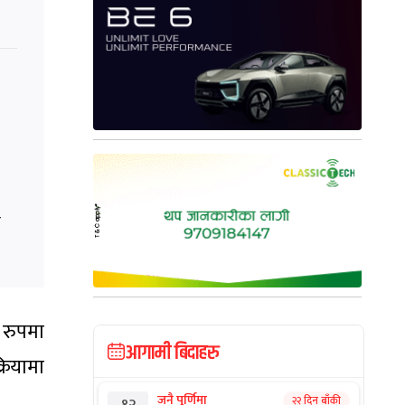
न
 रुपमा
आगामी बिदाहरु
्रियामा
जनै पूर्णिमा
२२ दिन बाँकी
१२