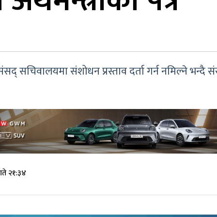
े अर्थमन्त्रीको पत्र
द् सचिवालयमा संशोधन प्रस्ताव दर्ता गर्न नमिल्ने भन्दै 
गते २१:३४