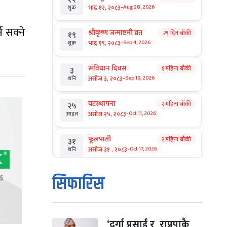
-
भाद्र १२, २०८३
Aug 28, 2026
शुक्र
 सक्ने
श्रीकृष्ण जन्माष्टमी व्रत
२९ दिन बाँकी
१९
-
भाद्र १९, २०८३
Sep 4, 2026
शुक्र
संविधान दिवस
१ महिना बाँकी
३
-
असोज ३, २०८३
Sep 19, 2026
शनि
घटस्थापना
२ महिना बाँकी
२५
-
असोज २५, २०८३
Oct 11, 2026
आइत
फूलपाती
२ महिना बाँकी
३१
-
असोज ३१ , २०८३
Oct 17, 2026
शनि
कार्तिक सङ्क्रान्ति
२ महिना बाँकी
१
सिफारिस
-
कार्तिक १, २०८३
Oct 18, 2026
आइत
महानवमी
२ महिना बाँकी
३
-
कार्तिक ३, २०८३
Oct 20, 2026
मंगल
‘दुर्गा प्रसाईं र राप्रपाकै