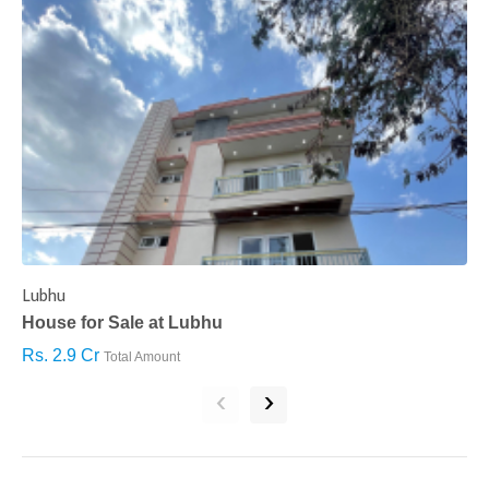
Lubhu
C
House for Sale at Lubhu
H
Rs. 2.9 Cr
R
Total Amount
‹
›