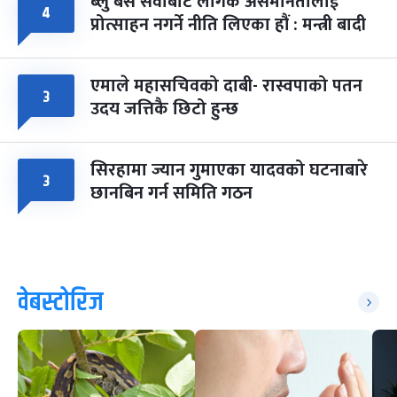
ब्लु बस सेवाबाट लैंगिक असमानतालाई
४
प्रोत्साहन नगर्ने नीति लिएका हौं : मन्त्री बादी
एमाले महासचिवको दाबी- रास्वपाको पतन
३
उदय जत्तिकै छिटो हुन्छ
सिरहामा ज्यान गुमाएका यादवको घटनाबारे
३
छानबिन गर्न समिति गठन
वेबस्टोरिज