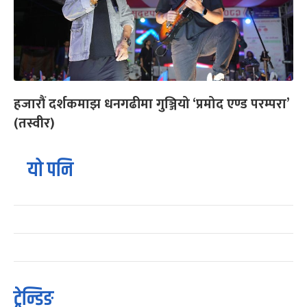
हजारौं दर्शकमाझ धनगढीमा गुञ्जियो ‘प्रमोद एण्ड परम्परा’
(तस्वीर)
यो पनि
ट्रेन्डिङ