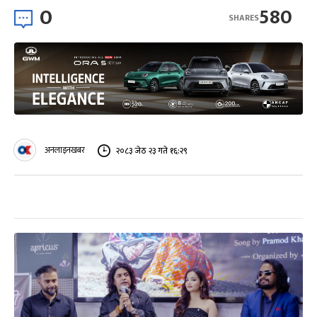
0
580
SHARES
अनलाइनखबर
२०८३ जेठ २३ गते १६:२९