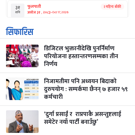
फूलपाती
२ महिना बाँकी
३१
-
असोज ३१ , २०८३
Oct 17, 2026
शनि
कार्तिक सङ्क्रान्ति
२ महिना बाँकी
१
सिफारिस
-
कार्तिक १, २०८३
Oct 18, 2026
आइत
डिजिटल भुक्तानीदेखि पुनर्निर्माण
महानवमी
२ महिना बाँकी
३
-
परियोजना हस्तान्तरणसम्मका तीन
कार्तिक ३, २०८३
Oct 20, 2026
मंगल
निर्णय
विजयादशमी
२ महिना बाँकी
४
-
कार्तिक ४, २०८३
Oct 21, 2026
बुध
निजामतीमा पनि अध्ययन बिदाको
दुरुपयोग : सम्पर्कमा छैनन् ७ हजार ५९
पापा‌ङ्कुशा एकादशी व्रत
२ महिना बाँकी
५
कर्मचारी
-
कार्तिक ५, २०८३
Oct 22, 2026
बिहि
कुकुर तिहार
‘दुर्गा प्रसाईं र राप्रपाकै असन्तुष्टलाई
३ महिना बाँकी
२२
-
कार्तिक २२, २०८३
Nov 8, 2026
आइत
समेटेर नयाँ पार्टी बनाउँछु’
गाई पूजा
३ महिना बाँकी
२३