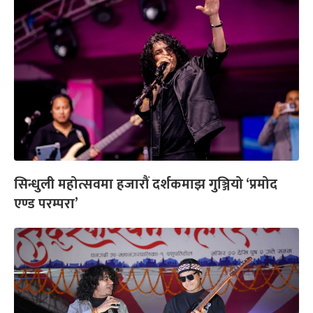
सिन्धुली महोत्सवमा हजारौं दर्शकमाझ गुञ्जियो ‘प्रमोद
एण्ड परम्परा’