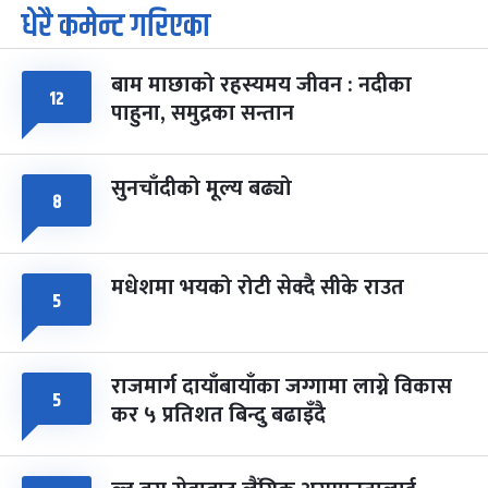
पूर्णिमा व्रत
७ महिना बाँकी
७
धेरै कमेन्ट गरिएका
-
चैत्र ७, २०८३
Mar 21, 2027
आइत
बाम माछाको रहस्यमय जीवन : नदीका
फागुपूर्णिमा
७ महिना बाँकी
८
१२
-
पाहुना, समुद्रका सन्तान
चैत्र ८, २०८३
Mar 22, 2027
सोम
सुनचाँदीको मूल्य बढ्यो
८
मधेशमा भयको रोटी सेक्दै सीके राउत
५
राजमार्ग दायाँबायाँका जग्गामा लाग्ने विकास
५
कर ५ प्रतिशत बिन्दु बढाइँदै