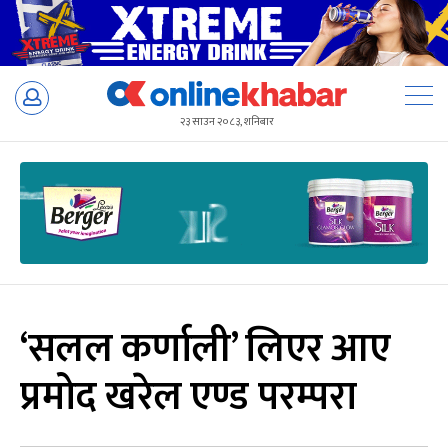
Skip
to
२३ साउन २०८३, शनिबार
content
‘सलल कर्णाली’ लिएर आए
प्रमोद खरेल एण्ड परम्परा