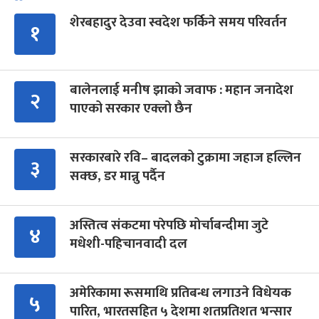
शेरबहादुर देउवा स्वदेश फर्किने समय परिवर्तन
१
बालेनलाई मनीष झाको जवाफ : महान जनादेश
२
पाएको सरकार एक्लो छैन
सरकारबारे रवि– बादलको टुक्रामा जहाज हल्लिन
३
सक्छ, डर मान्नु पर्दैन
अस्तित्व संकटमा परेपछि मोर्चाबन्दीमा जुटे
४
मधेशी-पहिचानवादी दल
अमेरिकामा रूसमाथि प्रतिबन्ध लगाउने विधेयक
५
पारित, भारतसहित ५ देशमा शतप्रतिशत भन्सार