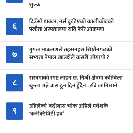
शुल्क
दिउँसो डाक्टर, नर्स कुटिएको कालीकोटको
६
पलाँता अस्पतालमा राति फेरि आक्रमण
मुगल आक्रमणले तहसनहस सिम्रौनगढको
७
सभ्यता नेपाल खाल्डोले कसरी जोगायो ?
रास्वपाको स्पष्ट लाइन छ, निजी क्षेत्रमा कतिबेला
८
थुन्ला भन्ने त्रास हुन दिन हुँदैन : रवि लामिछाने
उहिलेको ‘बर्दीबास चोक’ अहिले मधेशकै
९
‘कनेक्टिभिटी हब’