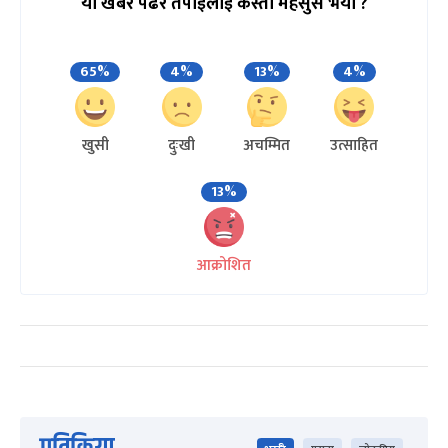
यो खबर पढेर तपाईलाई कस्तो महसुस भयो ?
65%
4%
13%
4%
खुसी
दुःखी
अचम्मित
उत्साहित
13%
आक्रोशित