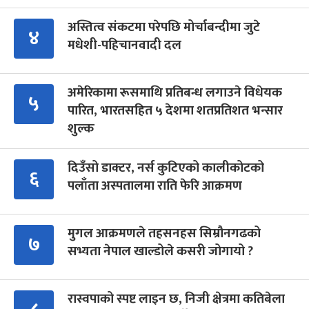
अस्तित्व संकटमा परेपछि मोर्चाबन्दीमा जुटे
४
मधेशी-पहिचानवादी दल
अमेरिकामा रूसमाथि प्रतिबन्ध लगाउने विधेयक
५
पारित, भारतसहित ५ देशमा शतप्रतिशत भन्सार
शुल्क
दिउँसो डाक्टर, नर्स कुटिएको कालीकोटको
६
पलाँता अस्पतालमा राति फेरि आक्रमण
मुगल आक्रमणले तहसनहस सिम्रौनगढको
७
सभ्यता नेपाल खाल्डोले कसरी जोगायो ?
रास्वपाको स्पष्ट लाइन छ, निजी क्षेत्रमा कतिबेला