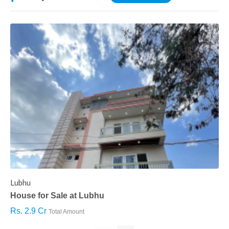
Lubhu
C
House for Sale at Lubhu
H
Rs. 2.9 Cr
R
Total Amount