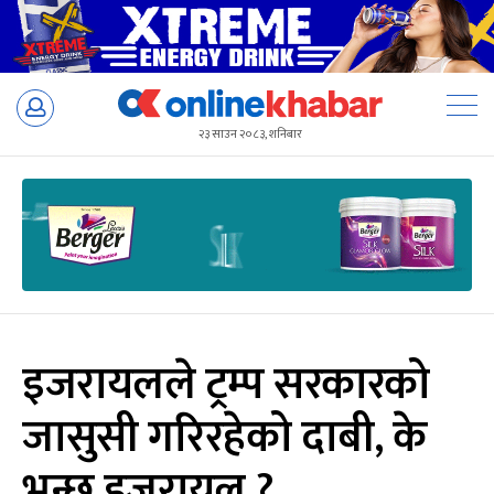
Skip
to
२३ साउन २०८३, शनिबार
content
इजरायलले ट्रम्प सरकारको
जासुसी गरिरहेको दाबी, के
भन्छ इजरायल ?