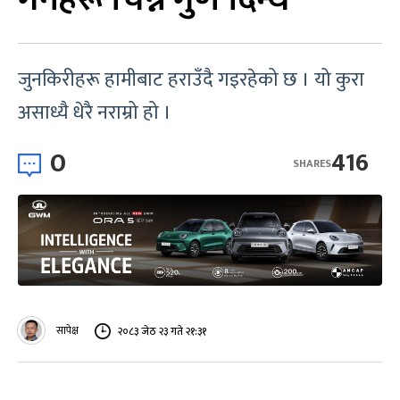
जुनकिरीहरू हामीबाट हराउँदै गइरहेको छ । यो कुरा
असाध्यै धेरै नराम्रो हो ।
0
416
SHARES
सापेक्ष
२०८३ जेठ २३ गते २१:३१