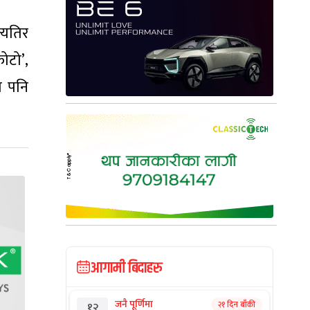
त्यतिर
ोटो’,
ा पनि
आगामी बिदाहरु
जनै पूर्णिमा
२१ दिन बाँकी
१२