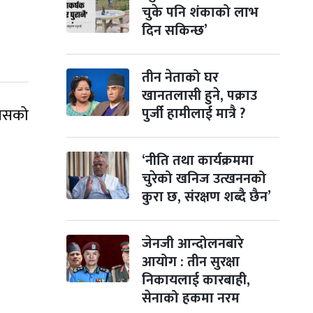
चुके पनि शंकाको लाभ
विजयादशमी
२ महिना बाँकी
४
दिन सकिन्छ’
-
कार्तिक ४, २०८३
Oct 21, 2026
बुध
पापा‌ङ्कुशा एकादशी व्रत
तीन नेताको घर
२ महिना बाँकी
५
-
कार्तिक ५, २०८३
Oct 22, 2026
बिहि
खानतलासी हुने, पक्राउ
पुर्जी हामीलाई मात्रै ?
 यसको
कुकुर तिहार
३ महिना बाँकी
२२
-
कार्तिक २२, २०८३
Nov 8, 2026
आइत
‘नीति तथा कार्यक्रममा
गाई पूजा
३ महिना बाँकी
२३
चुरेको खनिज उत्खननको
-
कार्तिक २३, २०८३
Nov 9, 2026
सोम
कुरा छ, संरक्षण शब्दै छैन’
गोरुपुजा
३ महिना बाँकी
२४
-
कार्तिक २४, २०८३
Nov 10, 2026
मंगल
जेनजी आन्दोलनबारे
आयोग : तीन सुरक्षा
भाइटीका
३ महिना बाँकी
२५
निकायलाई कारबाही,
-
कार्तिक २५, २०८३
Nov 11, 2026
बुध
सेनाको हकमा नरम