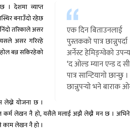
छ । देशमा व्याप्त
्थिर बनाउँदो रहेछ
एक दिन बिताउनलाई
निंदो तरिकाले असर
पुस्तकको पात्र छान्नुपर्दा
 यसले असर गरिरहे
अर्नेस्ट हेमिङ्ग्वेको उपन
 माहोल बन्न सकिरहेको
‘द ओल्ड म्यान एन्ड द स
पात्र सान्टियागो छान्छु ।
छान्नुपर्‍यो भने बाराक 
स लेख्ने योजना छ ।
ल कर्म लेखन नै हो, यसैले मलाई अझै लेख्नै मन छ । अभिन
े काम लेखन नै हो ।