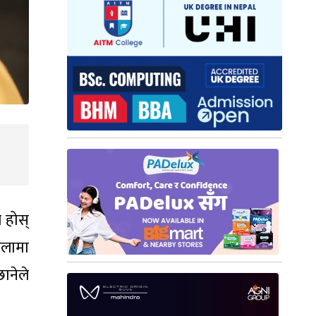
 होस्
गालामा
छानेले