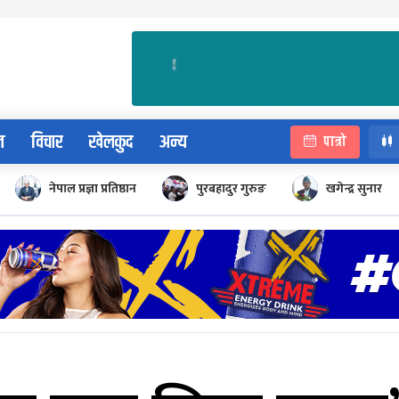
न
विचार
खेलकुद
अन्य
पात्रो
नेपाल प्रज्ञा प्रतिष्ठान
पुरबहादुर गुरुङ
खगेन्द्र सुनार