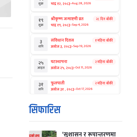
-
भाद्र १२, २०८३
Aug 28, 2026
शुक्र
श्रीकृष्ण जन्माष्टमी व्रत
२८ दिन बाँकी
१९
-
भाद्र १९, २०८३
Sep 4, 2026
शुक्र
संविधान दिवस
१ महिना बाँकी
३
-
असोज ३, २०८३
Sep 19, 2026
शनि
घटस्थापना
२ महिना बाँकी
२५
-
असोज २५, २०८३
Oct 11, 2026
आइत
फूलपाती
२ महिना बाँकी
३१
-
असोज ३१ , २०८३
Oct 17, 2026
शनि
कार्तिक सङ्क्रान्ति
२ महिना बाँकी
१
सिफारिस
-
कार्तिक १, २०८३
Oct 18, 2026
आइत
महानवमी
२ महिना बाँकी
३
-
कार्तिक ३, २०८३
Oct 20, 2026
मंगल
‘सुशासन र रूपान्तरणमा