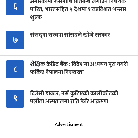
अमेरिकामा रूसमाथि प्रतिबन्ध लगाउने विधेयक
६
पारित, भारतसहित ५ देशमा शतप्रतिशत भन्सार
शुल्क
संसद्‍मा रास्वपा सांसदले खोजे सरकार
७
शैक्षिक क्रेडिट बैंक : विदेशमा अध्ययन पूरा नगरी
८
फर्किए नेपालमा निरन्तरता
दिउँसो डाक्टर, नर्स कुटिएको कालीकोटको
९
पलाँता अस्पतालमा राति फेरि आक्रमण
Advertisment