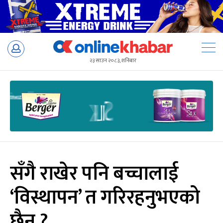
Skip
to
२३ साउन २०८३, शनिबार
content
सँगै राखेर पनि बच्चालाई
‘विस्थापन’ त गरिरहनुभएको
छैन ?