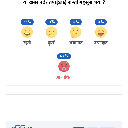
यो खबर पढेर तपाईलाई कस्तो महसुस भयो ?
33%
0%
0%
0%
खुसी
दुःखी
अचम्मित
उत्साहित
67%
आक्रोशित