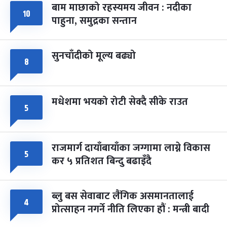
बाम माछाको रहस्यमय जीवन : नदीका
फागुपूर्णिमा
१०
७ महिना बाँकी
८
पाहुना, समुद्रका सन्तान
-
चैत्र ८, २०८३
Mar 22, 2027
सोम
सुनचाँदीको मूल्य बढ्यो
८
मधेशमा भयको रोटी सेक्दै सीके राउत
५
राजमार्ग दायाँबायाँका जग्गामा लाग्ने विकास
५
कर ५ प्रतिशत बिन्दु बढाइँदै
ब्लु बस सेवाबाट लैंगिक असमानतालाई
४
प्रोत्साहन नगर्ने नीति लिएका हौं : मन्त्री बादी