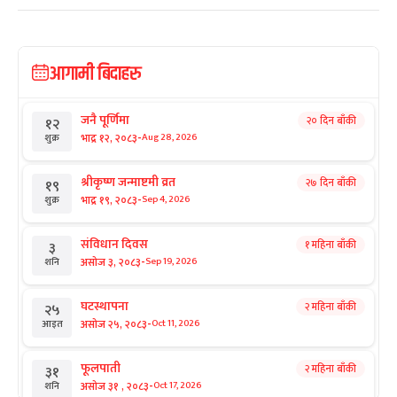
आगामी बिदाहरु
जनै पूर्णिमा
२० दिन बाँकी
१२
-
भाद्र १२, २०८३
Aug 28, 2026
शुक्र
श्रीकृष्ण जन्माष्टमी व्रत
२७ दिन बाँकी
१९
-
भाद्र १९, २०८३
Sep 4, 2026
शुक्र
संविधान दिवस
१ महिना बाँकी
३
-
असोज ३, २०८३
Sep 19, 2026
शनि
घटस्थापना
२ महिना बाँकी
२५
-
असोज २५, २०८३
Oct 11, 2026
आइत
फूलपाती
२ महिना बाँकी
३१
-
असोज ३१ , २०८३
Oct 17, 2026
शनि