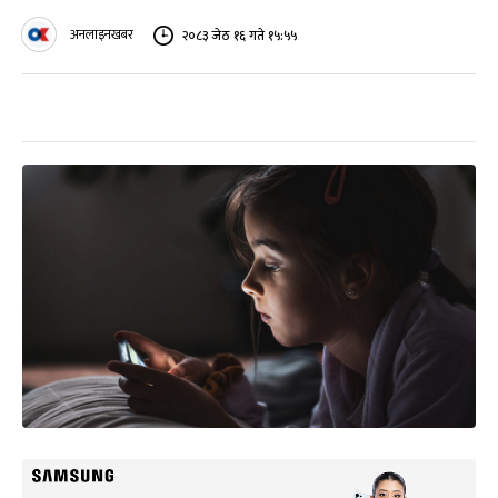
अनलाइनखबर
२०८३ जेठ १६ गते १५:५५