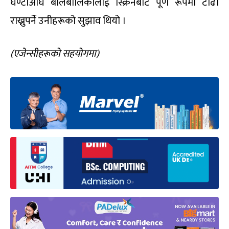
घण्टाअघि बालबालिकालाई स्क्रिनबाट पूर्ण रूपमा टाढा
राख्नुपर्ने उनीहरूको सुझाव थियो ।
(एजेन्सीहरूको सहयोगमा)