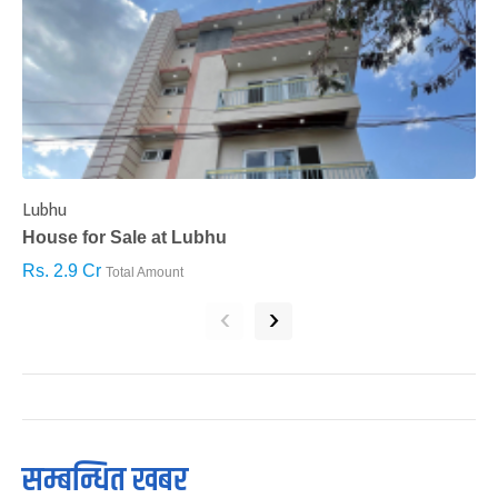
Lubhu
C
House for Sale at Lubhu
H
Rs. 2.9 Cr
R
Total Amount
‹
›
सम्बन्धित खबर