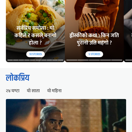
सर्वप्रिय समोसा : यो
कहिले र कसले बनायो
ह्वीस्कीको कथा : किन जति
होला ?
पुरानो उति महंगो ?
10
STORIES
5
STORIES
लोकप्रिय
२४ घण्टा
यो साता
यो महिना