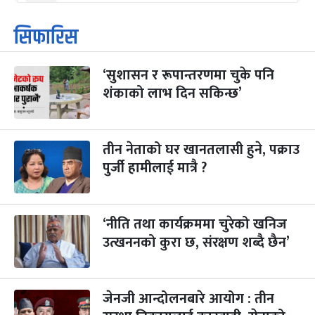
कार्तिक सङ्क्रान्ति
२ महिना बाँकी
१
सिफारिस
-
कार्तिक १, २०८३
Oct 18, 2026
आइत
‘सुशासन र रूपान्तरणमा चुके पनि
महानवमी
२ महिना बाँकी
३
-
शंकाको लाभ दिन सकिन्छ’
कार्तिक ३, २०८३
Oct 20, 2026
मंगल
विजयादशमी
२ महिना बाँकी
४
-
कार्तिक ४, २०८३
Oct 21, 2026
बुध
तीन नेताको घर खानतलासी हुने, पक्राउ
पुर्जी हामीलाई मात्रै ?
पापा‌ङ्कुशा एकादशी व्रत
२ महिना बाँकी
५
-
कार्तिक ५, २०८३
Oct 22, 2026
बिहि
‘नीति तथा कार्यक्रममा चुरेको खनिज
कुकुर तिहार
३ महिना बाँकी
२२
-
कार्तिक २२, २०८३
उत्खननको कुरा छ, संरक्षण शब्दै छैन’
Nov 8, 2026
आइत
गाई पूजा
३ महिना बाँकी
२३
-
कार्तिक २३, २०८३
Nov 9, 2026
सोम
जेनजी आन्दोलनबारे आयोग : तीन