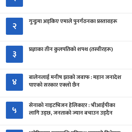
गुन्डुमा अड्किए एमाले पुनर्गठनका प्रस्तावहरू
२
प्रज्ञाका तीन कुलपतिको शपथ (तस्वीरहरू)
३
बालेनलाई मनीष झाको जवाफ : महान जनादेश
४
पाएको सरकार एक्लो छैन
सेनाको नाइटभिजन हेलिकप्टर : भीआईपीका
५
लागि उड्छ, जनताको ज्यान बचाउन उड्दैन