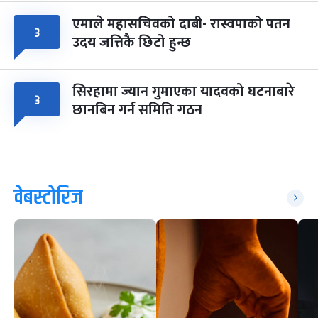
एमाले महासचिवको दाबी- रास्वपाको पतन
३
उदय जत्तिकै छिटो हुन्छ
सिरहामा ज्यान गुमाएका यादवको घटनाबारे
३
छानबिन गर्न समिति गठन
वेबस्टोरिज