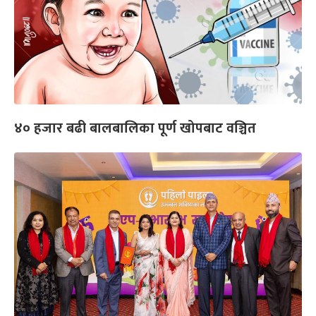
४० हजार बढी बालबालिका पूर्ण खोपबाट वञ्चित