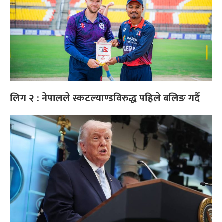
लिग २ : नेपालले स्कटल्याण्डविरुद्ध पहिले बलिङ गर्दै