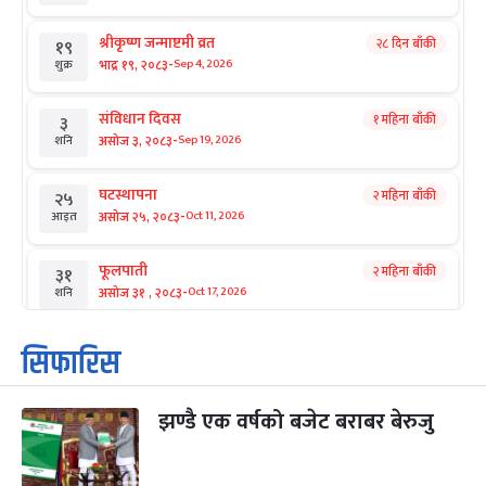
श्रीकृष्ण जन्माष्टमी व्रत
२८ दिन बाँकी
१९
-
भाद्र १९, २०८३
Sep 4, 2026
शुक्र
संविधान दिवस
१ महिना बाँकी
३
-
असोज ३, २०८३
Sep 19, 2026
शनि
घटस्थापना
२ महिना बाँकी
२५
-
असोज २५, २०८३
Oct 11, 2026
आइत
फूलपाती
२ महिना बाँकी
३१
-
असोज ३१ , २०८३
Oct 17, 2026
शनि
कार्तिक सङ्क्रान्ति
२ महिना बाँकी
१
सिफारिस
-
कार्तिक १, २०८३
Oct 18, 2026
आइत
झण्डै एक वर्षको बजेट बराबर बेरुजु
महानवमी
२ महिना बाँकी
३
-
कार्तिक ३, २०८३
Oct 20, 2026
मंगल