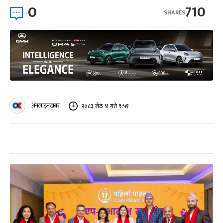
0
710
SHARES
अनलाइनखबर
२०८३ जेठ ४ गते ९:५१