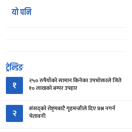
यो पनि
ट्रेन्डिङ
२५० रुपैयाँको सामान किनेका उपभोक्ताले जिते
१
१० लाखको बम्पर उपहार
संसद्को रोष्ट्रमबाटै गृहमन्त्रीले दिए प्रश्न नगर्न
२
चेतावनी