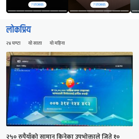
7
STORIES
7
STORIES
लोकप्रिय
२४ घण्टा
यो साता
यो महिना
२५० रुपैयाँको सामान किनेका उपभोक्ताले जिते १०