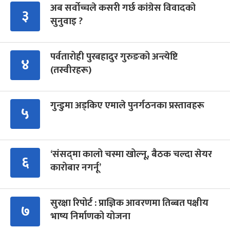
अब सर्वोच्चले कसरी गर्छ कांग्रेस विवादको
३
सुनुवाइ ?
पर्वतारोही पुरबहादुर गुरुङको अन्त्येष्टि
४
(तस्वीरहरू)
गुन्डुमा अड्किए एमाले पुनर्गठनका प्रस्तावहरू
५
‘संसद्‍मा कालो चस्मा खोल्नू, बैठक चल्दा सेयर
६
कारोबार नगर्नू’
सुरक्षा रिपोर्ट : प्राज्ञिक आवरणमा तिब्बत पक्षीय
७
भाष्य निर्माणको योजना