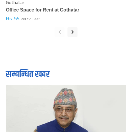
Gothatar
S
Office Space for Rent at Gothatar
H
Rs. 55
R
Per Sq.Feet
‹
›
सम्बन्धित खबर