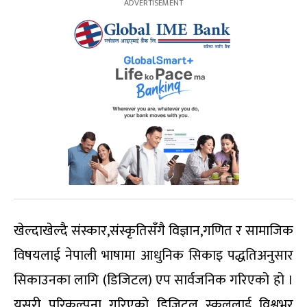
खेल्दाखेल्दै संस्कार,संस्कृतिसँगै विज्ञान,गणित र सामाजिक
विषयलाई नेपाली भाषामा आधुनिक सिकाइ पद्धतिअनुसार
सिकाउनका लागि (डिजिटल) एप सार्वजनिक गरिएको हो ।
यसरी परिकल्पना गरिएको डिजिटल स्कुललाई विश्वभर