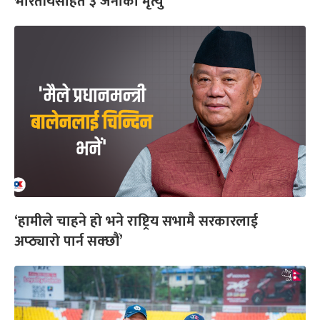
भारतीयसहित ३ जनाको मृत्यु
‘हामीले चाहने हो भने राष्ट्रिय सभामै सरकारलाई
अप्ठ्यारो पार्न सक्छौं’