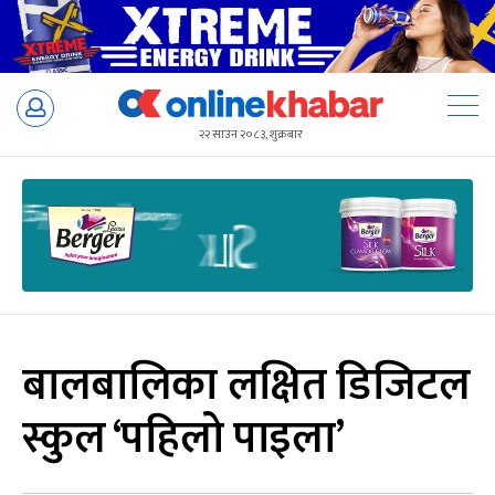
Skip
to
२२ साउन २०८३, शुक्रबार
content
बालबालिका लक्षित डिजिटल
स्कुल ‘पहिलो पाइला’