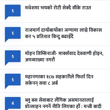
मधेशमा भयको रोटी सेक्दै सीके राउत
५
राजमार्ग दायाँबायाँका जग्गामा लाग्ने विकास
५
कर ५ प्रतिशत बिन्दु बढाइँदै
मोहन तिम्सिनाजी- मार्क्सवाद देववाणी होइन,
५
अपव्याख्या नगरौं
महानगरका १८७ सहकारीले फिर्ता दिन
५
सकेनन् सवा ८ अर्ब
ब्लु बस सेवाबाट लैंगिक असमानतालाई
४
प्रोत्साहन नगर्ने नीति लिएका हौं : मन्त्री बादी