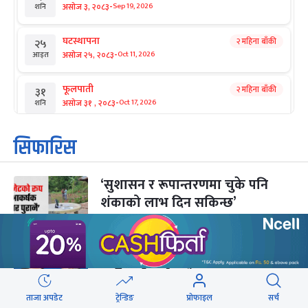
-
असोज ३, २०८३
Sep 19, 2026
शनि
घटस्थापना
२ महिना बाँकी
२५
-
असोज २५, २०८३
Oct 11, 2026
आइत
फूलपाती
२ महिना बाँकी
३१
-
असोज ३१ , २०८३
Oct 17, 2026
शनि
कार्तिक सङ्क्रान्ति
२ महिना बाँकी
१
सिफारिस
-
कार्तिक १, २०८३
Oct 18, 2026
आइत
‘सुशासन र रूपान्तरणमा चुके पनि
महानवमी
२ महिना बाँकी
३
-
शंकाको लाभ दिन सकिन्छ’
कार्तिक ३, २०८३
Oct 20, 2026
मंगल
विजयादशमी
२ महिना बाँकी
४
-
कार्तिक ४, २०८३
Oct 21, 2026
बुध
तीन नेताको घर खानतलासी हुने, पक्राउ
पुर्जी हामीलाई मात्रै ?
पापा‌ङ्कुशा एकादशी व्रत
२ महिना बाँकी
५
-
कार्तिक ५, २०८३
Oct 22, 2026
बिहि
ताजा अपडेट
ट्रेन्डिङ
प्रोफाइल
सर्च