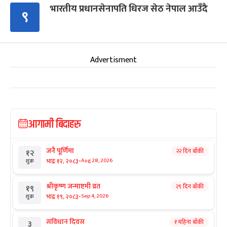
भारतीय प्रधानसेनापति धिरज सेठ नेपाल आउँदै
९
Advertisment
आगामी बिदाहरु
जनै पूर्णिमा
२२ दिन बाँकी
१२
-
भाद्र १२, २०८३
Aug 28, 2026
शुक्र
श्रीकृष्ण जन्माष्टमी व्रत
२९ दिन बाँकी
१९
-
भाद्र १९, २०८३
Sep 4, 2026
शुक्र
संविधान दिवस
१ महिना बाँकी
३