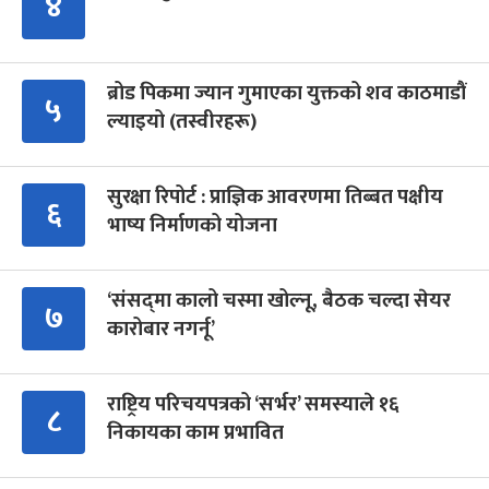
४
ब्रोड पिकमा ज्यान गुमाएका युक्तको शव काठमाडौं
५
ल्याइयो (तस्वीरहरू)
सुरक्षा रिपोर्ट : प्राज्ञिक आवरणमा तिब्बत पक्षीय
६
भाष्य निर्माणको योजना
‘संसद्‍मा कालो चस्मा खोल्नू, बैठक चल्दा सेयर
७
कारोबार नगर्नू’
राष्ट्रिय परिचयपत्रको ‘सर्भर’ समस्याले १६
८
निकायका काम प्रभावित