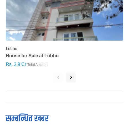
Lubhu
C
House for Sale at Lubhu
H
Rs. 2.9 Cr
R
Total Amount
‹
›
सम्बन्धित खबर