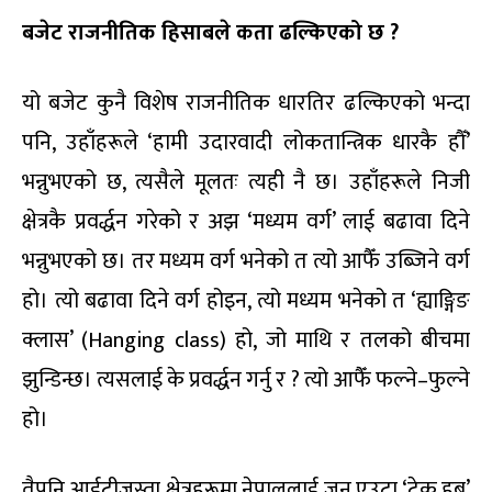
बजेट राजनीतिक हिसाबले कता ढल्किएको छ ?
यो बजेट कुनै विशेष राजनीतिक धारतिर ढल्किएको भन्दा
पनि, उहाँहरूले ‘हामी उदारवादी लोकतान्त्रिक धारकै हौँ’
भन्नुभएको छ, त्यसैले मूलतः त्यही नै छ। उहाँहरूले निजी
क्षेत्रकै प्रवर्द्धन गरेको र अझ ‘मध्यम वर्ग’ लाई बढावा दिने
भन्नुभएको छ। तर मध्यम वर्ग भनेको त त्यो आफैँ उब्जिने वर्ग
हो। त्यो बढावा दिने वर्ग होइन, त्यो मध्यम भनेको त ‘ह्याङ्गिङ
क्लास’ (Hanging class) हो, जो माथि र तलको बीचमा
झुन्डिन्छ। त्यसलाई के प्रवर्द्धन गर्नु र ? त्यो आफैँ फल्ने–फुल्ने
हो।
तैपनि आईटीजस्ता क्षेत्रहरूमा नेपाललाई जुन एउटा ‘टेक हब’