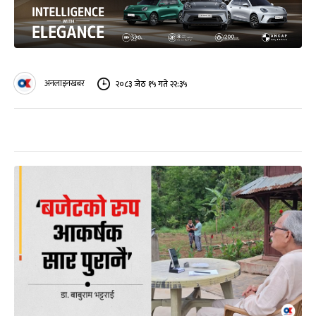
अनलाइनखबर
२०८३ जेठ १५ गते २२:३५