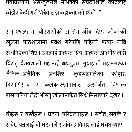
पर्यावरणीय असन्तुलनले मभित्रको संवेदनशील कविलाई
ब्युँझेर केही गर्न भित्रैबाट झकझकाएको थियो ।”
सन् १९७५ मा बीएससीको अन्तिम जाँच दिएर जीवनको
खुल्ला पाठशालामा प्रवेश गरेपछि पहिलो पटक कवि
रन्थनिएका थिए । उनलाई अत्यन्त प्रिय, अत्यन्त आत्मीय लाग्ने
विराट् वैभवशाली महानदी ब्रह्मपुत्रमा गुवाहाटी महानगरका
जैविक–अजैविक अवशिष्ट, कुहेसढेगलेका फोहोर,
दिसापिसाब र कलकारखानाबाट उत्सर्जित विषाक्त
रासायनिक लेदो भोरलू खोलामार्फत सिधै मिसाएको देखेर ।
यीहरू र यस्तैहरू । घटना–परिघटनाहरू । सचेत, सतर्क र
सचेष्ट बन्नलाई यी घटनाले सर्जक अविनाशलाई घचघच्याए ।