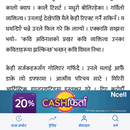
कालो क्याप । कालै टिशर्ट । मधुरो बोलिरहेका । गर्विलो
व्यक्तित्व । उनलाई देखेपछि मैले केही रिएक्ट गर्नै सकिनँ । म
घमन्डिएँ भन्ने उनले फिल गरे कि लाग्यो । एक्कासि सम्झना
भयो– ‘कवि अविनाशको प्रखर कवि व्यक्तित्व उनका
कविताहरूमा झल्किन्छ’ भन्छन् कवि विमल निभा ।
केही सर्जकहरूसँग गोलिएर गफिँदै । उनले मलाई आफैँ
डाके त्यो डफ्फामा । आत्मीय परिचय साटे । मिरिरी
आर्टिस्टिक ह्यान्डराइटिङमा हस्ताक्षर गरे । दिए करोडौँ
सूर्यहरूको अन्धकार । म गद्गद । फरर पल्टाएँ किताब ।
कहिल्यै नदेखिएका विषय, बिम्ब र अभीधाले हल्का छोइएँ ।
घोचिएँ । बत्तिएँ ।
ताजा अपडेट
ट्रेन्डिङ
प्रोफाइल
सर्च