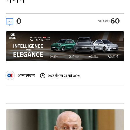
0
60
SHARES
अनलाइनखबर
२०८३ वैशाख २६ गते ७:२७