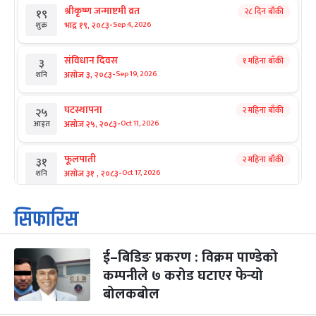
श्रीकृष्ण जन्माष्टमी व्रत
२८ दिन बाँकी
१९
-
भाद्र १९, २०८३
Sep 4, 2026
शुक्र
संविधान दिवस
१ महिना बाँकी
३
-
असोज ३, २०८३
Sep 19, 2026
शनि
घटस्थापना
२ महिना बाँकी
२५
-
असोज २५, २०८३
Oct 11, 2026
आइत
फूलपाती
२ महिना बाँकी
३१
-
असोज ३१ , २०८३
Oct 17, 2026
शनि
कार्तिक सङ्क्रान्ति
२ महिना बाँकी
१
सिफारिस
-
कार्तिक १, २०८३
Oct 18, 2026
आइत
ई–बिडिङ प्रकरण : विक्रम पाण्डेको
महानवमी
२ महिना बाँकी
३
-
कम्पनीले ७ करोड घटाएर फेर्‍यो
कार्तिक ३, २०८३
Oct 20, 2026
मंगल
बोलकबोल
विजयादशमी
२ महिना बाँकी
४