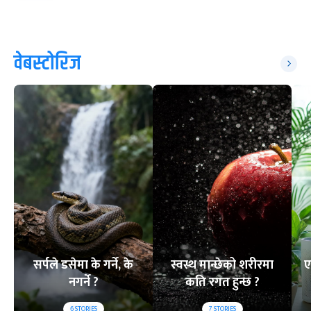
वेबस्टोरिज
सर्पले डसेमा के गर्ने, के
स्वस्थ मान्छेको शरीरमा
ए
नगर्ने ?
कति रगत हुन्छ ?
6
STORIES
7
STORIES