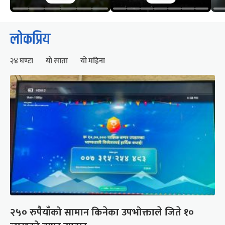
लोकप्रिय
२४ घण्टा
यो साता
यो महिना
२५० रुपैयाँको सामान किनेका उपभोक्ताले जिते १०