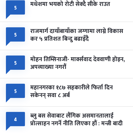
मधेशमा भयको रोटी सेक्दै सीके राउत
५
राजमार्ग दायाँबायाँका जग्गामा लाग्ने विकास
५
कर ५ प्रतिशत बिन्दु बढाइँदै
मोहन तिम्सिनाजी- मार्क्सवाद देववाणी होइन,
५
अपव्याख्या नगरौं
महानगरका १८७ सहकारीले फिर्ता दिन
५
सकेनन् सवा ८ अर्ब
ब्लु बस सेवाबाट लैंगिक असमानतालाई
४
प्रोत्साहन नगर्ने नीति लिएका हौं : मन्त्री बादी