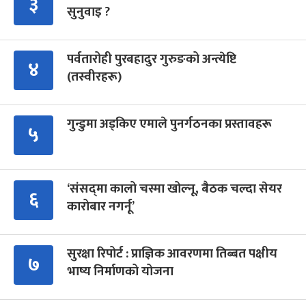
३
सुनुवाइ ?
पर्वतारोही पुरबहादुर गुरुङको अन्त्येष्टि
४
(तस्वीरहरू)
गुन्डुमा अड्किए एमाले पुनर्गठनका प्रस्तावहरू
५
‘संसद्‍मा कालो चस्मा खोल्नू, बैठक चल्दा सेयर
६
कारोबार नगर्नू’
सुरक्षा रिपोर्ट : प्राज्ञिक आवरणमा तिब्बत पक्षीय
७
भाष्य निर्माणको योजना