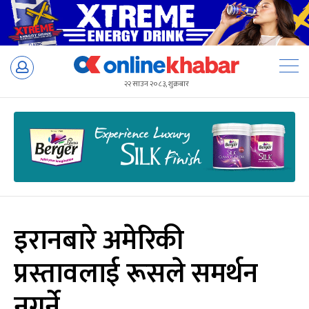
Skip
to
२२ साउन २०८३, शुक्रबार
content
इरानबारे अमेरिकी
प्रस्तावलाई रूसले समर्थन
नगर्ने