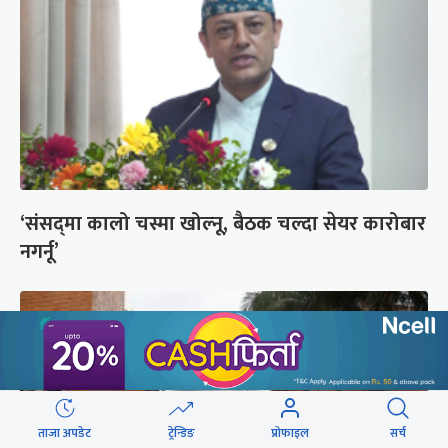
‘संसद्‍मा कालो चस्मा खोल्नू, बैठक चल्दा सेयर कारोबार
नगर्नू’
ताजा अपडेट
ट्रेन्डिङ
प्रोफाइल
सर्च