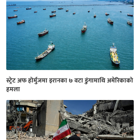
स्ट्रेट अफ होर्मुजमा इरानका ७ वटा डुंगामाथि अमेरिकाको
हमला