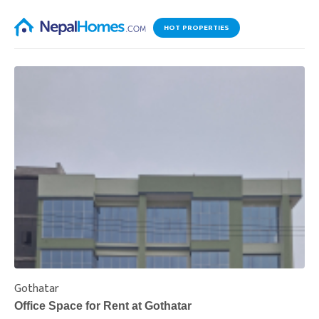
HOT PROPERTIES
Gothatar
S
Office Space for Rent at Gothatar
H