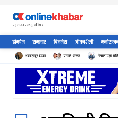
Skip
to
content
२३ साउन २०८३, शनिबार
होमपेज
समाचार
बिजनेस
जीवनशैली
मनोरञ्ज
शेरबहादुर देउवा
एमाले-संकट
नेपाल प्रज्ञा प्रत