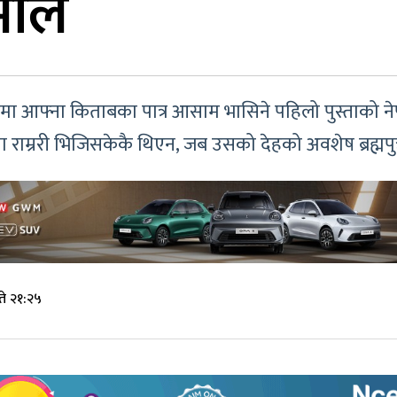
माल
छेउछाउ’मा आफ्ना किताबका पात्र आसाम भासिने पहिलो पुस्ताको
राम्ररी भिजिसकेकै थिएन, जब उसको देहको अवशेष ब्रह्मपुत्
े २१:२५