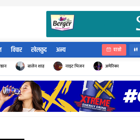
न
विचार
खेलकुद
अन्य
पात्रो
िष्ठान
बालेन शाह
नाइट भिजन
अमेरिका