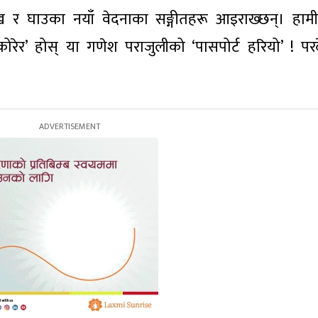
दुःख र घाउका नयाँ वेदनाका सङ्गीतहरू आइराख्छन्। हामी
कोरेर’ होस् या गणेश पराजुलीको ‘पासपोर्ट हरियो’ ! परद