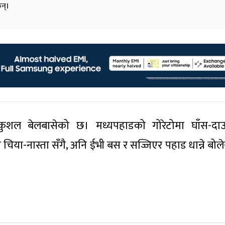
न्।
ो कुशल बेलबासेको छ। मध्यपहाडको गोरेटोमा घाँस-दा
या-नास्ता सँगै, अनि ईभी बस र सज्जिएर पहाड धान्ने बोलेर