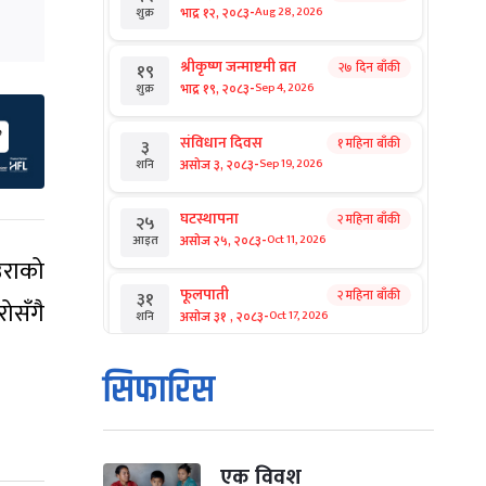
-
भाद्र १२, २०८३
Aug 28, 2026
शुक्र
श्रीकृष्ण जन्माष्टमी व्रत
२७ दिन बाँकी
१९
-
भाद्र १९, २०८३
Sep 4, 2026
शुक्र
संविधान दिवस
१ महिना बाँकी
३
-
असोज ३, २०८३
Sep 19, 2026
शनि
घटस्थापना
२ महिना बाँकी
२५
-
असोज २५, २०८३
Oct 11, 2026
आइत
उराको
फूलपाती
२ महिना बाँकी
३१
ोसँगै
-
असोज ३१ , २०८३
Oct 17, 2026
शनि
कार्तिक सङ्क्रान्ति
२ महिना बाँकी
१
सिफारिस
-
कार्तिक १, २०८३
Oct 18, 2026
आइत
महानवमी
२ महिना बाँकी
३
-
कार्तिक ३, २०८३
Oct 20, 2026
मंगल
एक विवश