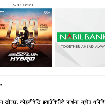
‘
न खोज्छ! कोइलीदेखि झ्याउँकिरीले पार्श्वमा सङ्गीत थपिदिन