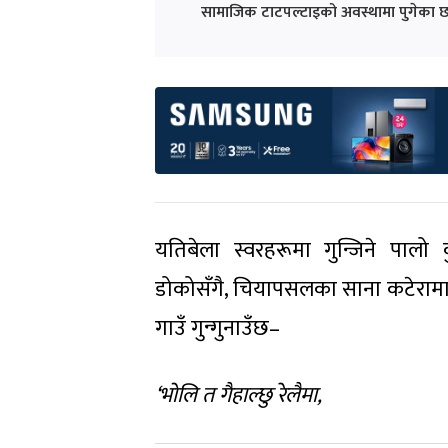
सामाजिक टाटपल्टाइको अवस्थामा पुगेका छ
यतिबेला स्वरहरूमा गुन्जिने पाल
डोकोसँगै, चियापसलका साना कटेरामा चि
गाउँ गुन्गुनाउँछ–
‘भोलि त गैहाल्छु रेलैमा,