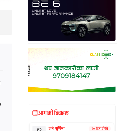
त
क
आगामी बिदाहरु
जनै पूर्णिमा
२० दिन बाँकी
१२