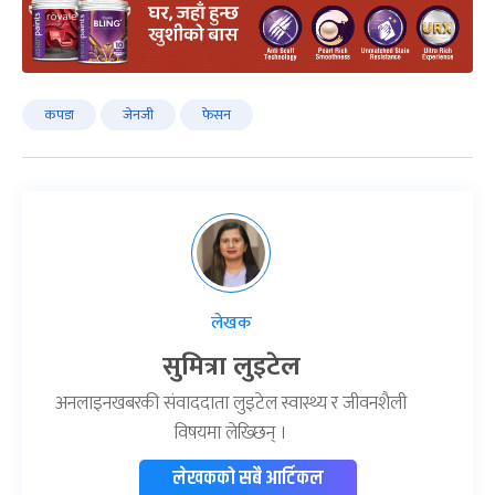
कपडा
जेनजी
फेसन
लेखक
सुमित्रा लुइटेल
अनलाइनखबरकी संवाददाता लुइटेल स्वास्थ्य र जीवनशैली
विषयमा लेख्छिन् ।
लेखकको सबै आर्टिकल