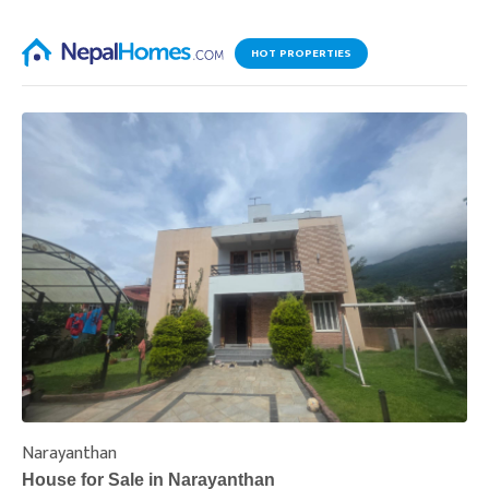
HOT PROPERTIES
Narayanthan
I
House for Sale in Narayanthan
H