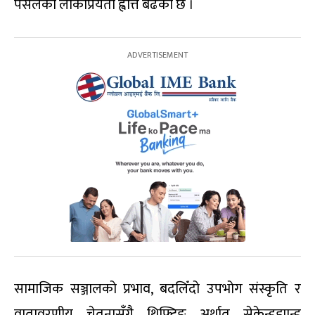
पसलको लोकप्रियता ह्वात्तै बढेको छ ।
सामाजिक सञ्जालको प्रभाव, बदलिँदो उपभोग संस्कृति र
वातावरणीय चेतनासँगै थ्रिफ्टिङ अर्थात् सेकेन्डह्यान्ड