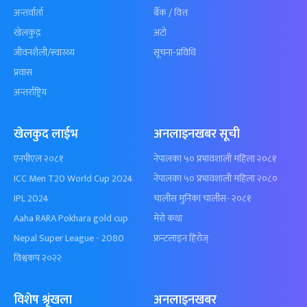
अन्तर्वार्ता
बैँक / वित्त
खेलकुद़़
अटो
जीवनशैली/स्वास्थ्य
सूचना-प्रविधि
प्रवास
अन्तर्राष्ट्रिय
खेलकुद लाईभ
अनलाइनखबर सूची
एनपीएल २०८१
नेपालका ५० प्रभावशाली महिला २०८१
ICC Men T20 World Cup 2024
नेपालका ५० प्रभावशाली महिला २०८०
IPL 2024
चालीस मुनिका चालीस- २०८१
Aaha RARA Pokhara gold cup
मेरो कथा
Nepal Super League - 2080
फ्रन्टलाइन हिरोज्
विश्वकप २०२२
विशेष श्रृंखला
अनलाइनखबर