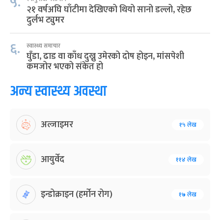
५.
२१ वर्षअघि घाँटीमा देखिएको थियो सानो डल्लो, रहेछ
दुर्लभ ट्युमर
६.
स्वास्थ्य समाचार
घुँडा, ढाड वा काँध दुख्नु उमेरको दोष होइन, मांसपेशी
कमजोर भएको संकेत हो
अन्य स्वास्थ्य अवस्था
अल्जाइमर
१५ लेख
आयुर्वेद
११४ लेख
इन्डोक्राइन (हर्मोन रोग)
१७ लेख