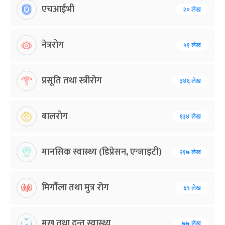
एचआईभी
२० लेख
नेत्ररोग
५१ लेख
प्रसूति तथा स्त्रीरोग
३४६ लेख
बालरोग
१३४ लेख
मानसिक स्वास्थ्य (डिप्रेसन, एन्जाइटी)
२१७ लेख
मिर्गौला तथा मुत्र रोग
६५ लेख
मुख तथा दन्त स्वास्थ्य
७७ लेख