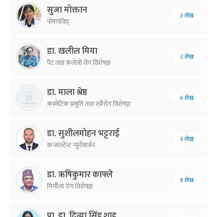
सुजा मोक्तान
२ लेख
पोषणविद्
डा. खलील मिया
८ लेख
पेट तथा कलेजो रोग विशेषज्ञ
डा. माला श्रेष्ठ
० लेख
कस्मेटिक प्रसूति तथा स्त्रीरोग विशेषज्ञ
डा. सुशीलमोहन भट्टराई
२ लेख
कन्सल्टेन्ट न्युरोसर्जन
डा‍. ऋषिकुमार काफ्ले
१ लेख
मिर्गौला रोग विशेषज्ञ
प्रा. डा. दिव्या सिंह शाह