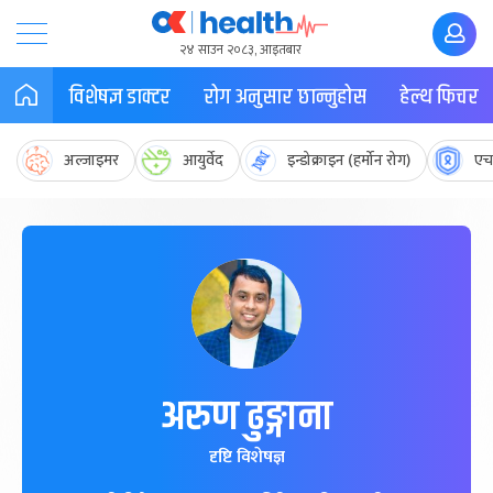
२४ साउन २०८३, आइतबार
विशेषज्ञ डाक्टर
रोग अनुसार छान्नुहोस
हेल्थ फिचर
अल्जाइमर
आयुर्वेद
इन्डोक्राइन (हर्मोन रोग)
एच
अरुण ढुङ्गाना
दृष्टि विशेषज्ञ