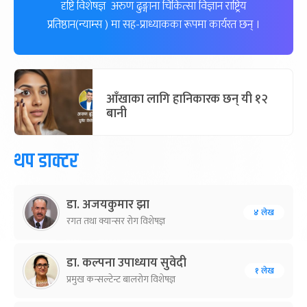
दृष्टि विशेषज्ञ अरुण ढुङ्गाना चिकित्सा विज्ञान राष्ट्रिय
प्रतिष्ठान(न्याम्स ) मा सह-प्राध्याकका रूपमा कार्यरत छन् ।
आँखाका लागि हानिकारक छन् यी १२
बानी
थप डाक्टर
डा. अजयकुमार झा
४ लेख
रगत तथा क्यान्सर रोग विशेषज्ञ
डा. कल्पना उपाध्याय सुवेदी
१ लेख
प्रमुख कन्सल्टेन्ट बालरोग विशेषज्ञ