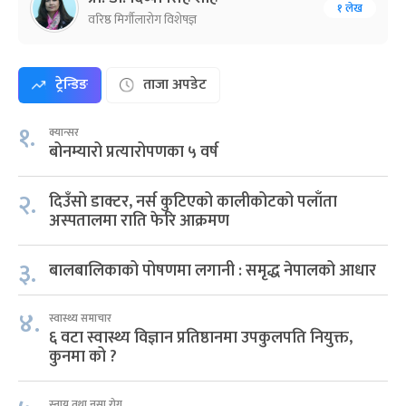
१ लेख
वरिष्ठ मिर्गौलारोग विशेषज्ञ
ट्रेन्डिङ
ताजा अपडेट
१.
क्यान्सर
बोनम्यारो प्रत्यारोपणका ५ वर्ष
२.
दिउँसो डाक्टर, नर्स कुटिएको कालीकोटको पलाँता
अस्पतालमा राति फेरि आक्रमण
३.
बालबालिकाको पोषणमा लगानी : समृद्ध नेपालको आधार
४.
स्वास्थ्य समाचार
६ वटा स्वास्थ्य विज्ञान प्रतिष्ठानमा उपकुलपति नियुक्त,
कुनमा को ?
स्नायु तथा नसा रोग