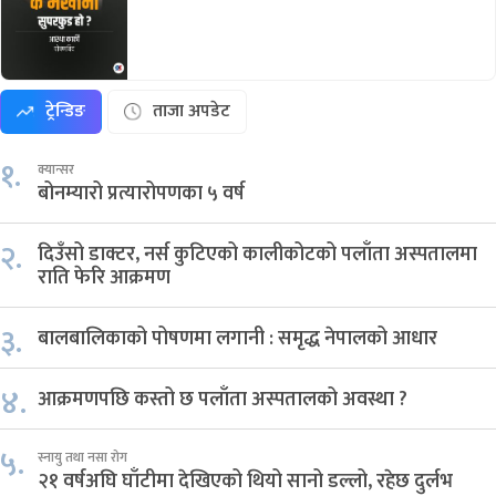
ट्रेन्डिङ
ताजा अपडेट
१.
क्यान्सर
बोनम्यारो प्रत्यारोपणका ५ वर्ष
२.
दिउँसो डाक्टर, नर्स कुटिएको कालीकोटको पलाँता अस्पतालमा
राति फेरि आक्रमण
३.
बालबालिकाको पोषणमा लगानी : समृद्ध नेपालको आधार
४.
आक्रमणपछि कस्तो छ पलाँता अस्पतालको अवस्था ?
५.
स्नायु तथा नसा रोग
२१ वर्षअघि घाँटीमा देखिएको थियो सानो डल्लो, रहेछ दुर्लभ