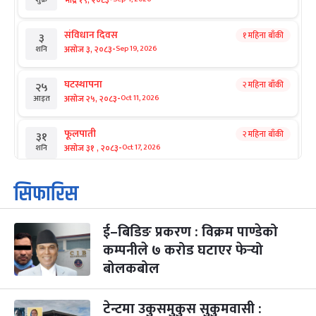
संविधान दिवस
१ महिना बाँकी
३
-
असोज ३, २०८३
Sep 19, 2026
शनि
घटस्थापना
२ महिना बाँकी
२५
-
असोज २५, २०८३
Oct 11, 2026
आइत
फूलपाती
२ महिना बाँकी
३१
-
असोज ३१ , २०८३
Oct 17, 2026
शनि
कार्तिक सङ्क्रान्ति
२ महिना बाँकी
१
सिफारिस
-
कार्तिक १, २०८३
Oct 18, 2026
आइत
ई–बिडिङ प्रकरण : विक्रम पाण्डेको
महानवमी
२ महिना बाँकी
३
-
कम्पनीले ७ करोड घटाएर फेर्‍यो
कार्तिक ३, २०८३
Oct 20, 2026
मंगल
बोलकबोल
विजयादशमी
२ महिना बाँकी
४
-
कार्तिक ४, २०८३
Oct 21, 2026
बुध
टेन्टमा उकुसमुकुस सुकुमवासी :