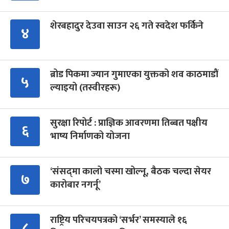
शेरबहादुर देउवा साउन २६ गते स्वदेश फर्किने
४
ब्रोड पिकमा ज्यान गुमाएका युक्तको शव काठमाडौं
५
ल्याइयो (तस्वीरहरू)
सुरक्षा रिपोर्ट : प्राज्ञिक आवरणमा तिब्बत पक्षीय
६
भाष्य निर्माणको योजना
‘संसद्‍मा कालो चस्मा खोल्नू, बैठक चल्दा सेयर
७
कारोबार नगर्नू’
राष्ट्रिय परिचयपत्रको ‘सर्भर’ समस्याले १६
८