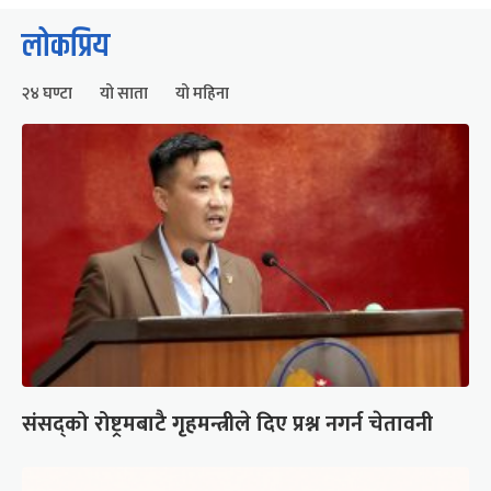
लोकप्रिय
२४ घण्टा
यो साता
यो महिना
संसद्को रोष्ट्रमबाटै गृहमन्त्रीले दिए प्रश्न नगर्न चेतावनी