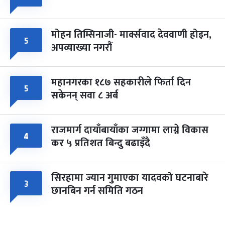
मोहन तिम्सिनाजी- मार्क्सवाद देववाणी होइन,
५
अपव्याख्या नगरौं
महानगरका १८७ सहकारीले फिर्ता दिन
५
सकेनन् सवा ८ अर्ब
राजमार्ग दायाँबायाँका जग्गामा लाग्ने विकास
४
कर ५ प्रतिशत बिन्दु बढाइँदै
सिरहामा ज्यान गुमाएका यादवको घटनाबारे
३
छानबिन गर्न समिति गठन