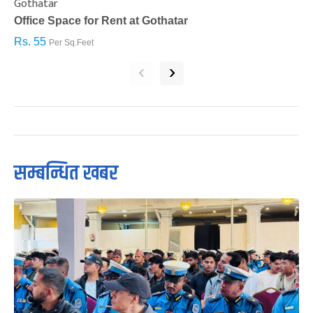
Gothatar
S
Office Space for Rent at Gothatar
H
Rs. 55
R
Per Sq.Feet
‹
›
सम्बन्धित खबर