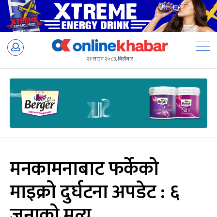
Skip
to
२१ साउन २०८३, बिहीबार
content
मनकामनाबाट फर्केको
माइक्रो दुर्घटना अपडेट : ६
जनाको मृत्यु