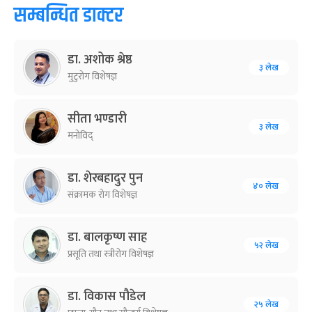
सम्बन्धित डाक्टर
डा. अशोक श्रेष्ठ
३ लेख
मुटुरोग विशेषज्ञ
सीता भण्डारी
३ लेख
मनोविद्
डा. शेरबहादुर पुन
४० लेख
संक्रामक रोग विशेषज्ञ
डा. बालकृष्ण साह
५२ लेख
प्रसूति तथा स्त्रीरोग विशेषज्ञ
डा. विकास पौडेल
२५ लेख