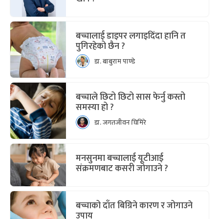
बच्चालाई डाइपर लगाइदिंदा हानि त
पुगिरहेको छैन ?
डा. बाबुराम पाण्डे
बच्चाले छिटो छिटो सास फेर्नु कस्तो
समस्या हो ?
डा. जगतजीवन घिमिरे
मनसुनमा बच्चालाई यूटीआई
संक्रमणबाट कसरी जोगाउने ?
बच्चाको दाँत बिग्रिने कारण र जोगाउने
उपाय