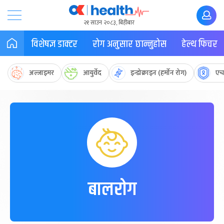
२१ साउन २०८३, बिहीबार
विशेषज्ञ डाक्टर
रोग अनुसार छान्नुहोस
हेल्थ फिचर
अल्जाइमर
आयुर्वेद
इन्डोक्राइन (हर्मोन रोग)
एच
बालरोग