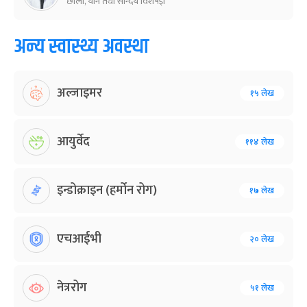
छाला, यौन तथा सौन्दर्य विशेषज्ञ
अन्य स्वास्थ्य अवस्था
अल्जाइमर
१५ लेख
आयुर्वेद
११४ लेख
इन्डोक्राइन (हर्मोन रोग)
१७ लेख
एचआईभी
२० लेख
नेत्ररोग
५१ लेख