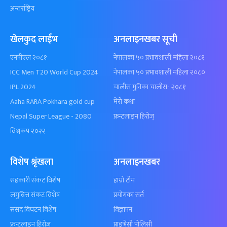
अन्तर्राष्ट्रिय
खेलकुद लाईभ
अनलाइनखबर सूची
एनपीएल २०८१
नेपालका ५० प्रभावशाली महिला २०८१
ICC Men T20 World Cup 2024
नेपालका ५० प्रभावशाली महिला २०८०
IPL 2024
चालीस मुनिका चालीस- २०८१
Aaha RARA Pokhara gold cup
मेरो कथा
Nepal Super League - 2080
फ्रन्टलाइन हिरोज्
विश्वकप २०२२
विशेष श्रृंखला
अनलाइनखबर
सहकारी संकट विशेष
हाम्रो टीम
लगुबित्त संकट विशेष
प्रयोगका सर्त
संसद विघटन विशेष
विज्ञापन
फ्रन्टलाइन हिरोज्
प्राइभेसी पोलिसी