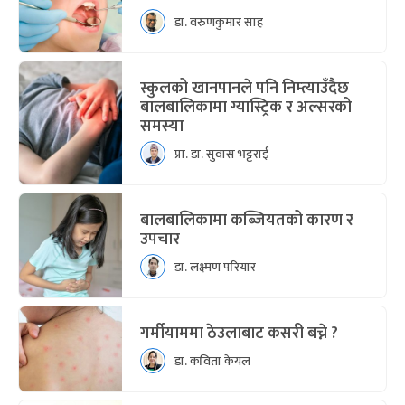
डा. वरुणकुमार साह
स्कुलको खानपानले पनि निम्त्याउँदैछ
बालबालिकामा ग्यास्ट्रिक र अल्सरको
समस्या
प्रा. डा. सुवास भट्टराई
बालबालिकामा कब्जियतको कारण र
उपचार
डा. लक्ष्मण परियार
गर्मीयाममा ठेउलाबाट कसरी बच्ने ?
डा. कविता केयल