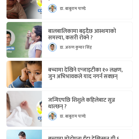
डा. बाबुराम पाण्डे
बालबालिकामा बढ्दैछ आस्थमाको
समस्या, कसरी रोक्ने ?
डा. अरुण कुमार सिंह
बच्चामा देखिने एन्जाइटीका १० लक्षण,
जुन अभिभावकले याद नगर्न सक्छन्
जन्मिएपछि शिशुले कहिलेबाट सुन्न
थाल्छन् ?
डा. बाबुराम पाण्डे