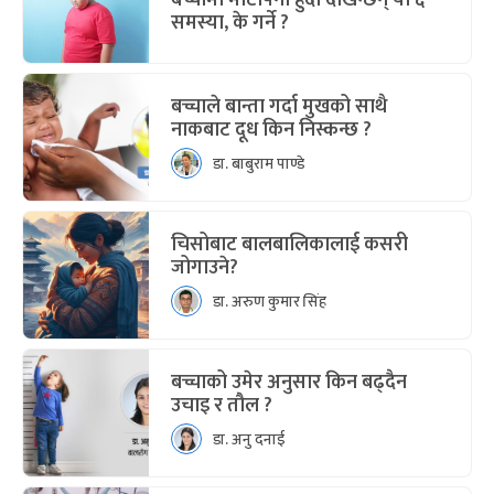
बच्चामा मोटोपना हुँदा देखिन्छन् यी ६
समस्या, के गर्ने ?
बच्चाले बान्ता गर्दा मुखको साथै
नाकबाट दूध किन निस्कन्छ ?
डा. बाबुराम पाण्डे
चिसोबाट बालबालिकालाई कसरी
जोगाउने?
डा. अरुण कुमार सिंह
बच्चाको उमेर अनुसार किन बढ्दैन
उचाइ र तौल ?
डा. अनु दनाई