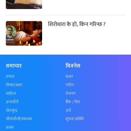
शिरोधारा के हो, किन गरिन्छ ?
समाचार
विजनेस
समाज
बजार
विचार/ब्लग
पर्यटन
साहित्य
रोजगार
अन्तर्वार्ता
बैँक / वित्त
खेलकुद़़
अटो
जीवनशैली/स्वास्थ्य
सूचना-प्रविधि
प्रवास