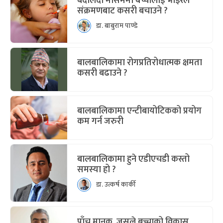
बदलिंदो मौसममा बच्चालाई भाइरल
संक्रमणबाट कसरी बचाउने ?
डा. बाबुराम पाण्डे
बालबालिकामा रोगप्रतिरोधात्मक क्षमता
कसरी बढाउने ?
बालबालिकामा एन्टीबायोटिकको प्रयोग
कम गर्न जरुरी
बालबालिकामा हुने एडीएचडी कस्तो
समस्या हो ?
डा. उत्कर्ष कार्की
पाँच मानक, जसले बच्चाको विकास