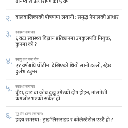
बोनम्यारो प्रत्यारोपणका ५ वर्ष
२.
बालबालिकाको पोषणमा लगानी : समृद्ध नेपालको आधार
३.
स्वास्थ्य समाचार
६ वटा स्वास्थ्य विज्ञान प्रतिष्ठानमा उपकुलपति नियुक्त,
कुनमा को ?
४.
स्नायु तथा नसा रोग
२१ वर्षअघि घाँटीमा देखिएको थियो सानो डल्लो, रहेछ
दुर्लभ ट्युमर
५.
स्वास्थ्य समाचार
घुँडा, ढाड वा काँध दुख्नु उमेरको दोष होइन, मांसपेशी
कमजोर भएको संकेत हो
६.
मुटु रोग (उच्च रक्तचाप)
हृदय समस्या : ट्राइग्लिसराइड र कोलेस्टेरोल एउटै हो ?