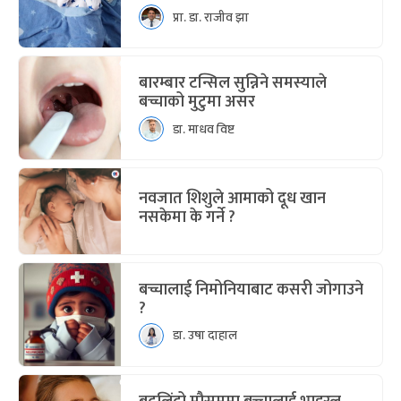
प्रा. डा. राजीव झा
बारम्बार टन्सिल सुन्निने समस्याले
बच्चाको मुटुमा असर
डा. माधव विष्ट
नवजात शिशुले आमाको दूध खान
नसकेमा के गर्ने ?
बच्चालाई निमोनियाबाट कसरी जोगाउने
?
डा. उषा दाहाल