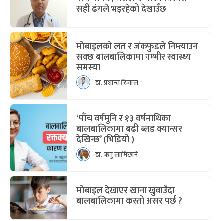
सही ढंगले भइरहेको देखाउँछ
मोबाइलको लत र जंकफुडले निम्त्याउन
सक्छ बालबालिकामा गम्भीर स्वास्थ्य
समस्या
डा. प्रशान्त रिजाल
‘पाँच वर्षमुनि र १३ वर्षमाथिका
बालबालिकामा बढी ब्लड क्यान्सर
देखिन्छ’ (भिडियो )
डा. ऋतु लामिछाने
मोबाइल देखाएर खाना खुवाउँदा
बालबालिकामा कस्तो असर पर्छ ?