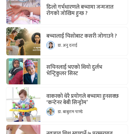
ढिलो गर्भधारणले बच्चामा जन्मजात
रोगको जोखिम हुन्छ ?
बच्चालाई चिसोबाट कसरी जोगाउने ?
डा. अनु दनाई
सचिनलाई भएको थियो दुर्लभ
भेन्ट्रिकुलर सिस्ट
वाकरको धेरै प्रयोगले बच्चामा हुनसक्छ
‘कन्टेनर बेबी सिन्ड्रोम’
डा. बाबुराम पाण्डे
नवजात शिशु स्याहार्ने ७ परम्परागत