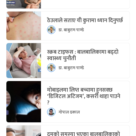
ठेउलाले सताए यी कुरामा ध्यान दिनुपर्छ
डा. बाबुराम पाण्डे
स्क्रब टाइफस : बालबालिकामा बढ्दो
स्वास्थ्य चुनौती
डा. बाबुराम पाण्डे
मोबाइलमा लिप्त बच्चामा हुनसक्छ
‘डिजिटल अटिजम’, कसरी थाहा पाउने
?
गोपाल ढकाल
दमको समस्या भएका बालबालिकाको