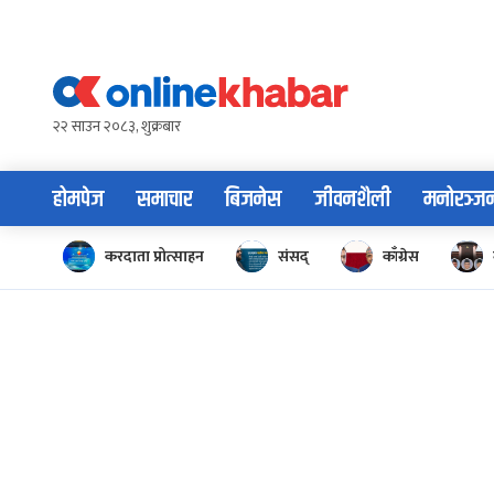
Skip
to
content
२२ साउन २०८३, शुक्रबार
होमपेज
समाचार
बिजनेस
जीवनशैली
मनोरञ्ज
करदाता प्रोत्साहन
संसद्
काँग्रेस