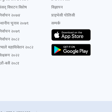
संसद् विघटन विशेष
विज्ञापन
निर्वाचन २०७४
प्राइभेसी पोलिसी
स्थानीय चुनाव २०७९
सम्पर्क
निर्वाचन २०७९
निर्वाचन २०८२
एमाले महाधिवेशन २०८२
विश्वकप २०२२
शैं-बसैं २०८१