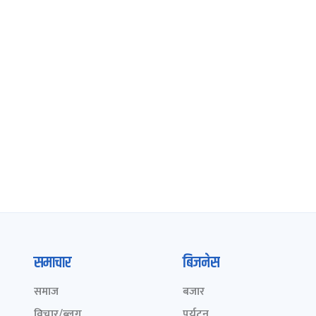
समाचार
बिजनेस
समाज
बजार
विचार/ब्लग
पर्यटन