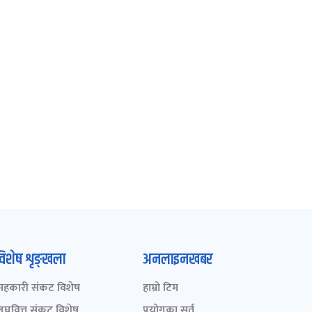
विशेष शृङ्खला
अनलाइनखबर
सहकारी संकट विशेष
हाम्रो टिम
लघुवित्त संकट विशेष
प्रयोगका सर्त