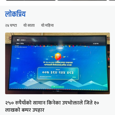
लोकप्रिय
२४ घण्टा
यो साता
यो महिना
२५० रुपैयाँको सामान किनेका उपभोक्ताले जिते १०
लाखको बम्पर उपहार