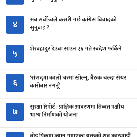
अब सर्वोच्चले कसरी गर्छ कांग्रेस विवादको
४
सुनुवाइ ?
शेरबहादुर देउवा साउन २६ गते स्वदेश फर्किने
५
‘संसद्‍मा कालो चस्मा खोल्नू, बैठक चल्दा सेयर
६
कारोबार नगर्नू’
सुरक्षा रिपोर्ट : प्राज्ञिक आवरणमा तिब्बत पक्षीय
७
भाष्य निर्माणको योजना
ब्रोड पिकमा ज्यान गुमाएका युक्तको शव काठमाडौं