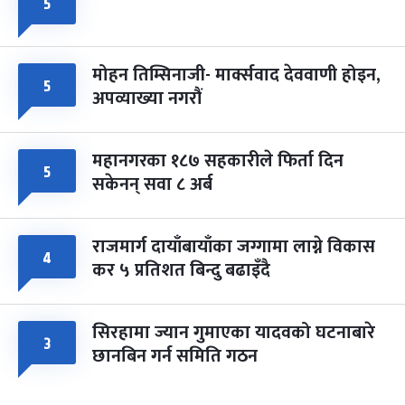
५
मोहन तिम्सिनाजी- मार्क्सवाद देववाणी होइन,
५
अपव्याख्या नगरौं
महानगरका १८७ सहकारीले फिर्ता दिन
५
सकेनन् सवा ८ अर्ब
राजमार्ग दायाँबायाँका जग्गामा लाग्ने विकास
४
कर ५ प्रतिशत बिन्दु बढाइँदै
सिरहामा ज्यान गुमाएका यादवको घटनाबारे
३
छानबिन गर्न समिति गठन