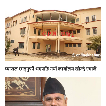
च्यासल छाड्नुपर्ने भएपछि नयाँ कार्यालय खोज्दै एमाले