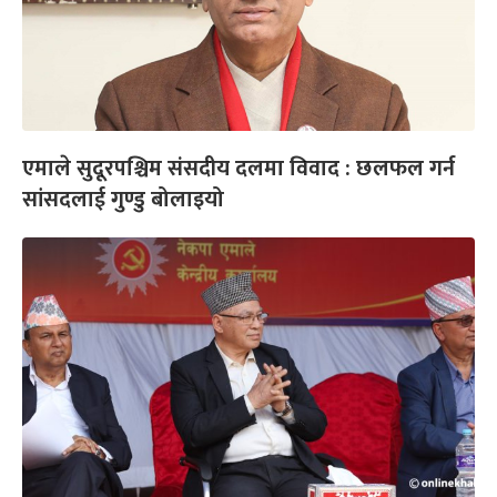
एमाले सुदूरपश्चिम संसदीय दलमा विवाद : छलफल गर्न
सांसदलाई गुण्डु बोलाइयो