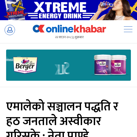
Skip
to
२२ साउन २०८३, शुक्रबार
content
एमालेको सञ्चालन पद्धति र
हठ जनताले अस्वीकार
गरिसके : नेता पाण्डे