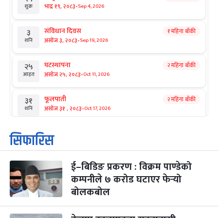
-
भाद्र १९, २०८३
Sep 4, 2026
शुक्र
संविधान दिवस
१ महिना बाँकी
३
-
असोज ३, २०८३
Sep 19, 2026
शनि
घटस्थापना
२ महिना बाँकी
२५
-
असोज २५, २०८३
Oct 11, 2026
आइत
फूलपाती
२ महिना बाँकी
३१
-
असोज ३१ , २०८३
Oct 17, 2026
शनि
कार्तिक सङ्क्रान्ति
२ महिना बाँकी
१
सिफारिस
-
कार्तिक १, २०८३
Oct 18, 2026
आइत
ई–बिडिङ प्रकरण : विक्रम पाण्डेको
महानवमी
२ महिना बाँकी
३
-
कम्पनीले ७ करोड घटाएर फेर्‍यो
कार्तिक ३, २०८३
Oct 20, 2026
मंगल
बोलकबोल
विजयादशमी
२ महिना बाँकी
४
-
कार्तिक ४, २०८३
Oct 21, 2026
बुध