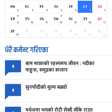
१७
१८
१९
२०
२१
२२
२३
2
3
4
5
6
7
8
अन्तराष्ट्रिय नारी दिवस
७ महिना बाँकी
२४
-
फाल्गुन २४, २०८३
Mar 8, 2027
सोम
२४
२५
२६
२७
२८
२९
३०
9
10
11
12
13
14
15
ग्याल्पो ल्होसार
७ महिना बाँकी
२५
३१
१
२
३
४
५
६
-
फाल्गुन २५, २०८३
Mar 9, 2027
मंगल
16
17
18
19
20
21
22
धेरै कमेन्ट गरिएका
पूर्णिमा व्रत
७ महिना बाँकी
७
-
चैत्र ७, २०८३
Mar 21, 2027
आइत
बाम माछाको रहस्यमय जीवन : नदीका
फागुपूर्णिमा
७ महिना बाँकी
८
९
पाहुना, समुद्रका सन्तान
-
चैत्र ८, २०८३
Mar 22, 2027
सोम
सुनचाँदीको मूल्य बढ्यो
८
मधेशमा भयको रोटी सेक्दै सीके राउत