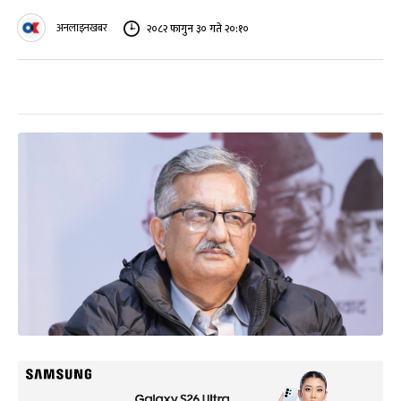
अनलाइनखबर
२०८२ फागुन ३० गते २०:१०