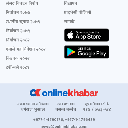
संसद् विघटन विशेष
विज्ञापन
निर्वाचन २०७४
प्राइभेसी पोलिसी
स्थानीय चुनाव २०७९
सम्पर्क
निर्वाचन २०७९
निर्वाचन २०८२
एमाले महाधिवेशन २०८२
विश्वकप २०२२
दशैं-बसैं २०८१
अध्यक्ष तथा प्रबन्ध निर्देशक:
प्रधान सम्पादक:
सूचना विभाग दर्ता नं.
धर्मराज भुसाल
बसन्त बस्नेत
२१४ / ०७३–७४
+977-1-4790176, +977-1-4796489
news@onlinekhabar.com