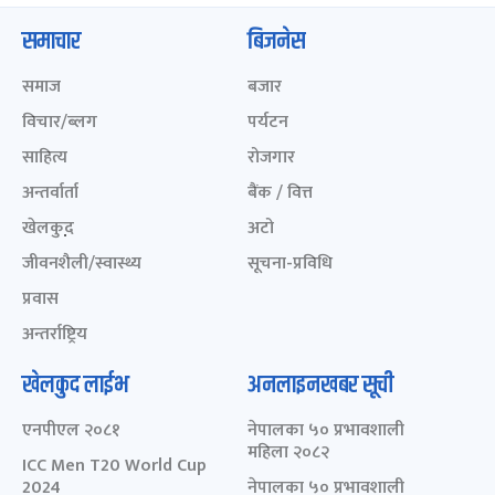
समाचार
बिजनेस
समाज
बजार
विचार/ब्लग
पर्यटन
साहित्य
रोजगार
अन्तर्वार्ता
बैंक / वित्त
खेलकुद़़
अटो
जीवनशैली/स्वास्थ्य
सूचना-प्रविधि
प्रवास
अन्तर्राष्ट्रिय
खेलकुद लाईभ
अनलाइनखबर सूची
एनपीएल २०८१
नेपालका ५० प्रभावशाली
महिला २०८२
ICC Men T20 World Cup
2024
नेपालका ५० प्रभावशाली