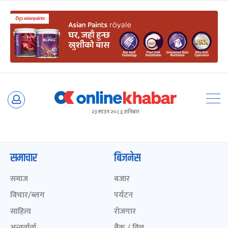
Skip
to
२३ साउन २०८३, शनिबार
content
समाचार
बिजनेस
समाज
बजार
विचार/ब्लग
पर्यटन
साहित्य
रोजगार
अन्तर्वार्ता
बैंक / वित्त