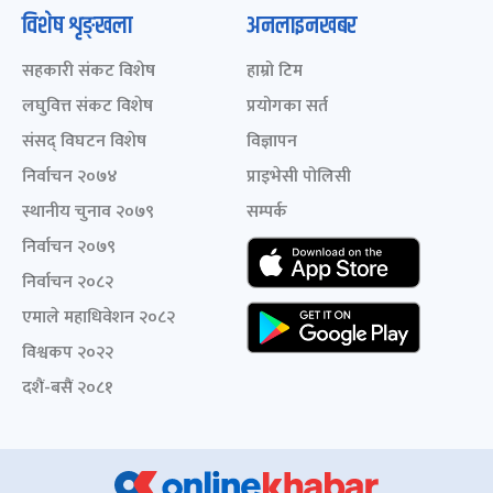
विशेष शृङ्खला
अनलाइनखबर
सहकारी संकट विशेष
हाम्रो टिम
लघुवित्त संकट विशेष
प्रयोगका सर्त
संसद् विघटन विशेष
विज्ञापन
निर्वाचन २०७४
प्राइभेसी पोलिसी
स्थानीय चुनाव २०७९
सम्पर्क
निर्वाचन २०७९
निर्वाचन २०८२
एमाले महाधिवेशन २०८२
विश्वकप २०२२
दशैं-बसैं २०८१