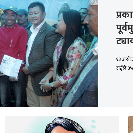
प्र
पूर्व
ट्या
१३ असोज,
राईले ३५