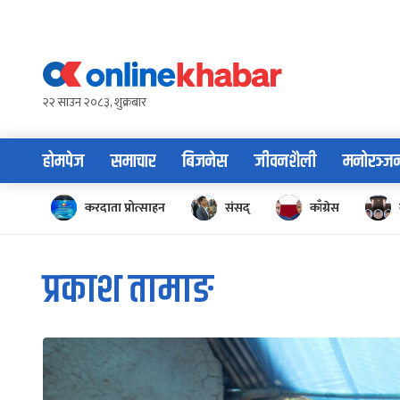
Skip
to
content
२२ साउन २०८३, शुक्रबार
होमपेज
समाचार
बिजनेस
जीवनशैली
मनोरञ्ज
करदाता प्रोत्साहन
संसद्
काँग्रेस
प्रकाश तामाङ