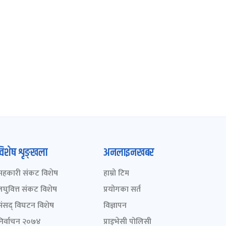
विशेष शृङ्खला
अनलाइनखबर
सहकारी संकट विशेष
हाम्रो टिम
लघुवित्त संकट विशेष
प्रयोगका सर्त
संसद् विघटन विशेष
विज्ञापन
निर्वाचन २०७४
प्राइभेसी पोलिसी