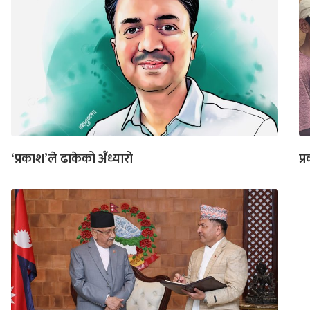
‘प्रकाश’ले ढाकेको अँध्यारो
प्