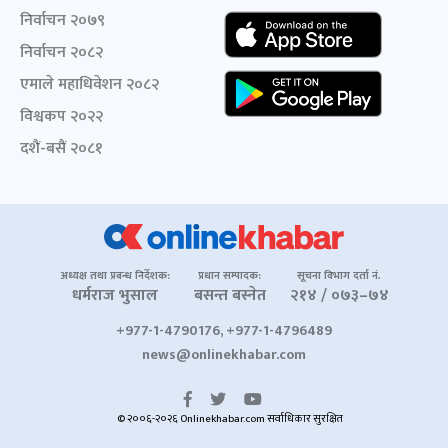
निर्वाचन २०७९
निर्वाचन २०८२
एमाले महाधिवेशन २०८२
विश्वकप २०२२
दशैं-बसैं २०८१
अध्यक्ष तथा प्रबन्ध निर्देशक:
प्रधान सम्पादक:
सूचना विभाग दर्ता नं.
धर्मराज भुसाल
बसन्त बस्नेत
२१४ / ०७३–७४
+977-1-4790176, +977-1-4796489
news@onlinekhabar.com
© २००६-२०२६ Onlinekhabar.com सर्वाधिकार सुरक्षित