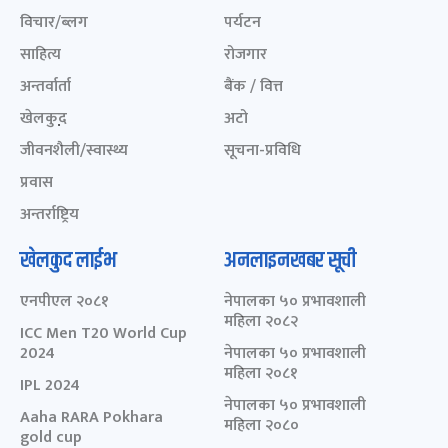
विचार/ब्लग
पर्यटन
साहित्य
रोजगार
अन्तर्वार्ता
बैंक / वित्त
खेलकुद़़
अटो
जीवनशैली/स्वास्थ्य
सूचना-प्रविधि
प्रवास
अन्तर्राष्ट्रिय
खेलकुद लाईभ
अनलाइनखबर सूची
एनपीएल २०८१
नेपालका ५० प्रभावशाली
महिला २०८२
ICC Men T20 World Cup
2024
नेपालका ५० प्रभावशाली
महिला २०८१
IPL 2024
नेपालका ५० प्रभावशाली
Aaha RARA Pokhara
महिला २०८०
gold cup