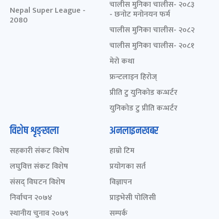
चालीस मुनिका चालीस- २०८३
Nepal Super League -
- छनोट मनोनयन फर्म
2080
चालीस मुनिका चालीस- २०८२
चालीस मुनिका चालीस- २०८१
मेरो कथा
फ्रन्टलाइन हिरोज्
प्रीति टु युनिकोड कन्भर्टर
युनिकोड टु प्रीति कन्भर्टर
विशेष शृङ्खला
अनलाइनखबर
सहकारी संकट विशेष
हाम्रो टिम
लघुवित्त संकट विशेष
प्रयोगका सर्त
संसद् विघटन विशेष
विज्ञापन
निर्वाचन २०७४
प्राइभेसी पोलिसी
स्थानीय चुनाव २०७९
सम्पर्क