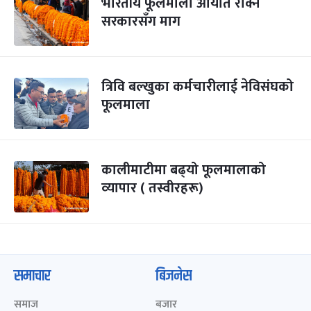
भारतीय फूलमाला आयात रोक्न
सरकारसँग माग
त्रिवि बल्खुका कर्मचारीलाई नेविसंघको
फूलमाला
कालीमाटीमा बढ्‍यो फूलमालाको
व्‍यापार ( तस्वीरहरू)
समाचार
बिजनेस
समाज
बजार