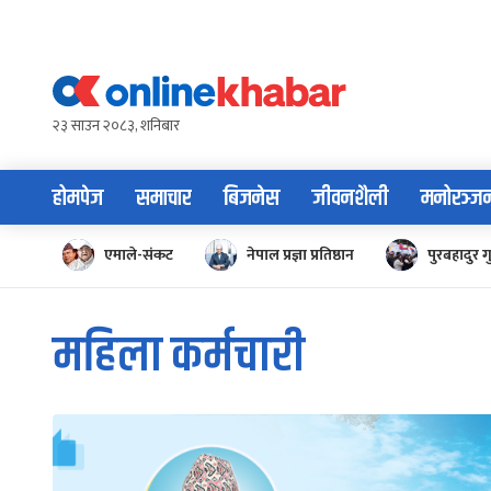
Skip
to
content
२३ साउन २०८३, शनिबार
होमपेज
समाचार
बिजनेस
जीवनशैली
मनोरञ्ज
एमाले-संकट
नेपाल प्रज्ञा प्रतिष्ठान
पुरबहादुर ग
महिला कर्मचारी