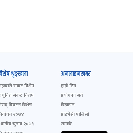
विशेष शृङ्खला
अनलाइनखबर
सहकारी संकट विशेष
हाम्रो टिम
लघुवित्त संकट विशेष
प्रयोगका सर्त
संसद् विघटन विशेष
विज्ञापन
निर्वाचन २०७४
प्राइभेसी पोलिसी
स्थानीय चुनाव २०७९
सम्पर्क