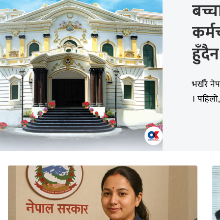
बच्च
कर्म
हुँदैन
भर्खरै ने
। पहिलो, रा