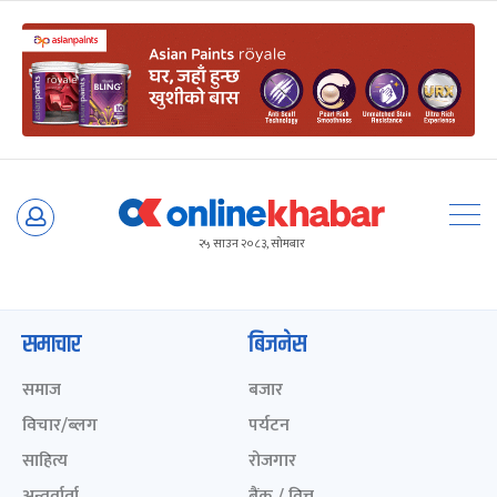
Skip
to
२५ साउन २०८३, सोमबार
content
समाचार
बिजनेस
समाज
बजार
विचार/ब्लग
पर्यटन
साहित्य
रोजगार
अन्तर्वार्ता
बैंक / वित्त